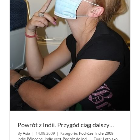
Powrót z Indii. Przygód ciąg dalszy…
By
Asia
|
14.08.2009
|
Kategorie:
Podróże
,
Indie 2009
,
Indie Północne
,
Indie भारत
,
Podróż do Indii
|
Tagi:
Lotnisko