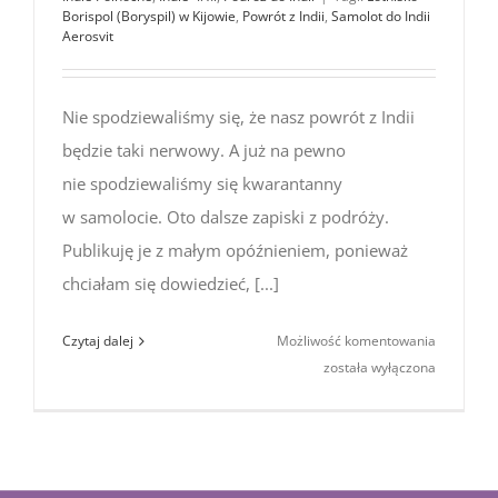
Borispol (Boryspil) w Kijowie
,
Powrót z Indii
,
Samolot do Indii
Aerosvit
Nie spodziewaliśmy się, że nasz powrót z Indii
będzie taki nerwowy. A już na pewno
nie spodziewaliśmy się kwarantanny
w samolocie. Oto dalsze zapiski z podróży.
Publikuję je z małym opóźnieniem, ponieważ
chciałam się dowiedzieć, [...]
Powrót
Czytaj dalej
Możliwość komentowania
z Indii.
została wyłączona
Przygód
ciąg
dalszy…