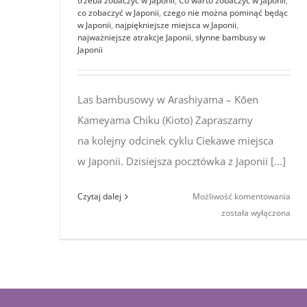
trzeba zobaczyć w Japonii
,
Co warto zobaczyć w Japonii
,
co zobaczyć w Japonii
,
czego nie można pominąć będąc
w Japonii
,
najpiękniejsze miejsca w Japonii
,
najważniejsze atrakcje Japonii
,
słynne bambusy w
Japonii
Las bambusowy w Arashiyama – Kōen
Kameyama Chiku (Kioto) Zapraszamy
na kolejny odcinek cyklu Ciekawe miejsca
w Japonii. Dzisiejsza pocztówka z Japonii [...]
Cie
Czytaj dalej
Możliwość komentowania
miej
została wyłączona
w Ja
bam
las
w A
(Kio