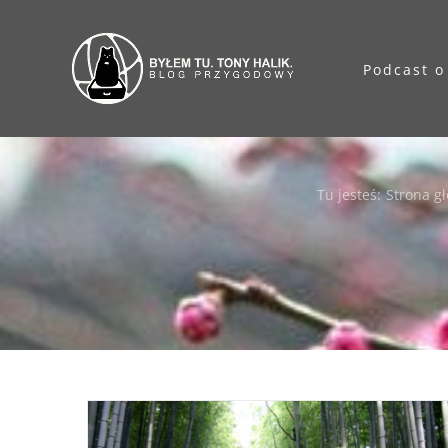
Przejdź
do
Podcast o
zawartości
Tu jesteś
:
Strona g