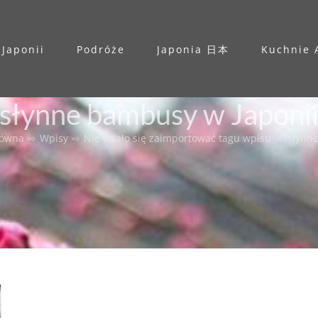
 Japonii
Podróże
Japonia 日本
Kuchnie 
słynne bambusy w Japoni
łówna
⇨
Wpisy
⇨
Nie udało się zaimportować tagu wpisu %s
słynn