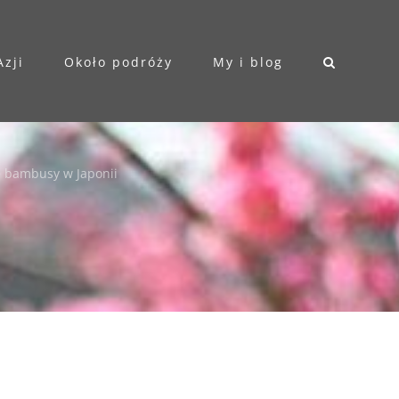
Azji
Około podróży
My i blog
i
e bambusy w Japonii