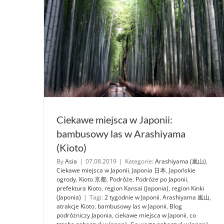
Ciekawe miejsca w Japonii:
bambusowy las w Arashiyama
(Kioto)
By
Asia
|
07.08.2019
|
Kategorie:
Arashiyama (嵐山)
,
Ciekawe miejsca w Japonii
,
Japonia 日本
,
Japońskie
ogrody
,
Kioto 京都
,
Podróże
,
Podróże po Japonii
,
prefektura Kioto
,
region Kansai (Japonia)
,
region Kinki
(Japonia)
|
Tagi:
2 tygodnie w Japonii
,
Arashiyama 嵐山
,
atrakcje Kioto
,
bambusowy las w Japonii
,
Blog
podróżniczy Japonia
,
ciekawe miejsca w Japonii
,
co