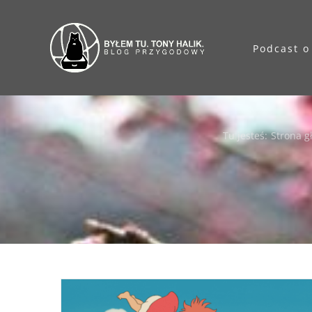
Przejdź
do
Podcast o
zawartości
Tu jesteś
:
Strona 