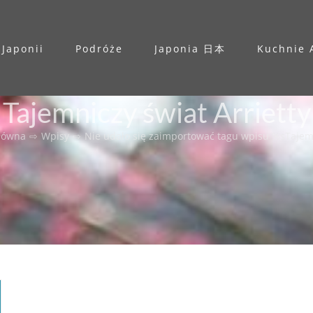
 Japonii
Podróże
Japonia 日本
Kuchnie 
Tajemniczy świat Arrietty
główna
⇨
Wpisy
⇨
Nie udało się zaimportować tagu wpisu %s
Tajem