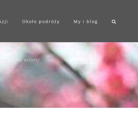
Azji
Około podróży
My i blog
niczy świat Arrietty