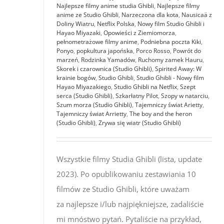
Najlepsze filmy anime studia Ghibli
,
Najlepsze filmy
anime ze Studio Ghibli
,
Narzeczona dla kota
,
Nausicaä z
Doliny Wiatru
,
Netflix Polska
,
Nowy film Studio Ghibli i
Hayao Miyazaki
,
Opowieści z Ziemiomorza
,
pełnometrażowe filmy anime
,
Podniebna poczta Kiki
,
Ponyo
,
popkultura japońska
,
Porco Rosso
,
Powrót do
marzeń
,
Rodzinka Yamadów
,
Ruchomy zamek Hauru
,
Skorek i czarownica (Studio Ghibli)
,
Spirited Away: W
krainie bogów
,
Studio Ghibli
,
Studio Ghibli - Nowy film
Hayao Miyazakiego
,
Studio Ghibli na Netflix
,
Szept
serca (Studio Ghibli)
,
Szkarłatny Pilot
,
Szopy w natarciu
,
Szum morza (Studio Ghibli)
,
Tajemniczy świat Arietty
,
Tajemniczy świat Arrietty
,
The boy and the heron
(Studio Ghibli)
,
Zrywa się wiatr (Studio Ghibli)
Wszystkie filmy Studia Ghibli (lista, update
2023). Po opublikowaniu zestawiania 10
filmów ze Studio Ghibli, które uważam
za najlepsze i/lub najpiękniejsze, zadaliście
mi mnóstwo pytań. Pytaliście na przykład,