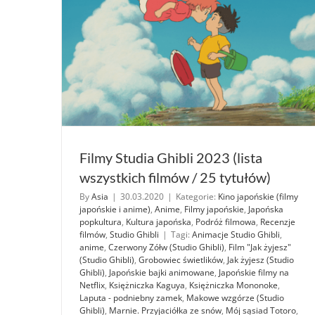
Filmy Studia Ghibli 2023 (lista
wszystkich filmów / 25 tytułów)
By
Asia
|
30.03.2020
|
Kategorie:
Kino japońskie (filmy
japońskie i anime)
,
Anime
,
Filmy japońskie
,
Japońska
popkultura
,
Kultura japońska
,
Podróż filmowa
,
Recenzje
filmów
,
Studio Ghibli
|
Tagi:
Animacje Studio Ghibli
,
anime
,
Czerwony Zółw (Studio Ghibli)
,
Film "Jak żyjesz"
(Studio Ghibli)
,
Grobowiec świetlików
,
Jak żyjesz (Studio
Ghibli)
,
Japońskie bajki animowane
,
Japońskie filmy na
Netflix
,
Księżniczka Kaguya
,
Księżniczka Mononoke
,
Laputa - podniebny zamek
,
Makowe wzgórze (Studio
Ghibli)
,
Marnie. Przyjaciółka ze snów
,
Mój sąsiad Totoro
,