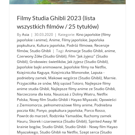
Filmy Studia Ghibli 2023 (lista
wszystkich filmów / 25 tytułów)
By
Asia
|
30.03.2020
|
Kategorie:
Kino japońskie (filmy
japońskie i anime)
,
Anime
,
Filmy japońskie
,
Japońska
popkultura
,
Kultura japońska
,
Podróż filmowa
,
Recenzje
filmów
,
Studio Ghibli
|
Tagi:
Animacje Studio Ghibli
,
anime
,
Czerwony Zółw (Studio Ghibli)
,
Film "Jak żyjesz" (Studio
Ghibli)
,
Grobowiec świetlików
,
Jak żyjesz (Studio Ghibli)
,
Japońskie bajki animowane
,
Japońskie filmy na Netflix
,
Księżniczka Kaguya
,
Księżniczka Mononoke
,
Laputa -
podniebny zamek
,
Makowe wzgórze (Studio Ghibli)
,
Marnie.
Przyjaciółka ze snów
,
Mój sąsiad Totoro
,
Najlepsze filmy
anime studia Ghibli
,
Najlepsze filmy anime ze Studio Ghibli
,
Narzeczona dla kota
,
Nausicaä z Doliny Wiatru
,
Netflix
Polska
,
Nowy film Studio Ghibli i Hayao Miyazaki
,
Opowieści
z Ziemiomorza
,
pełnometrażowe filmy anime
,
Podniebna
poczta Kiki
,
Ponyo
,
popkultura japońska
,
Porco Rosso
,
Powrót do marzeń
,
Rodzinka Yamadów
,
Ruchomy zamek
Hauru
,
Skorek i czarownica (Studio Ghibli)
,
Spirited Away: W
krainie bogów
,
Studio Ghibli
,
Studio Ghibli - Nowy film Hayao
Miyazakiego
,
Studio Ghibli na Netflix
,
Szept serca (Studio