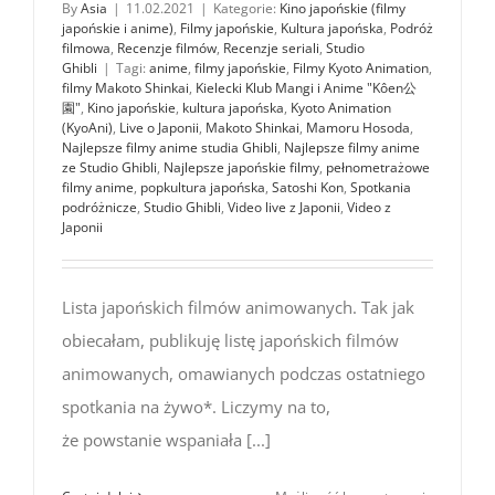
By
Asia
|
11.02.2021
|
Kategorie:
Kino japońskie (filmy
japońskie i anime)
,
Filmy japońskie
,
Kultura japońska
,
Podróż
filmowa
,
Recenzje filmów
,
Recenzje seriali
,
Studio
Ghibli
|
Tagi:
anime
,
filmy japońskie
,
Filmy Kyoto Animation
,
filmy Makoto Shinkai
,
Kielecki Klub Mangi i Anime "Kôen公
園"
,
Kino japońskie
,
kultura japońska
,
Kyoto Animation
(KyoAni)
,
Live o Japonii
,
Makoto Shinkai
,
Mamoru Hosoda
,
Najlepsze filmy anime studia Ghibli
,
Najlepsze filmy anime
ze Studio Ghibli
,
Najlepsze japońskie filmy
,
pełnometrażowe
filmy anime
,
popkultura japońska
,
Satoshi Kon
,
Spotkania
podróżnicze
,
Studio Ghibli
,
Video live z Japonii
,
Video z
Japonii
Lista japońskich filmów animowanych. Tak jak
obiecałam, publikuję listę japońskich filmów
animowanych, omawianych podczas ostatniego
spotkania na żywo*. Liczymy na to,
że powstanie wspaniała [...]