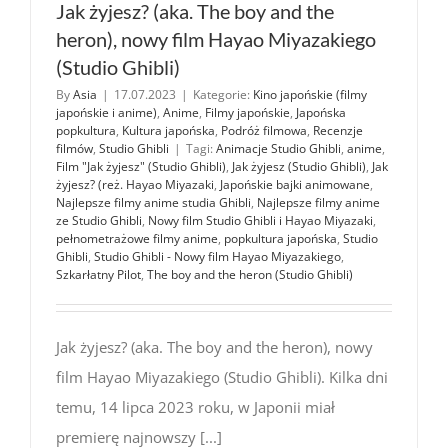
Jak żyjesz? (aka. The boy and the
heron), nowy film Hayao Miyazakiego
(Studio Ghibli)
By
Asia
|
17.07.2023
|
Kategorie:
Kino japońskie (filmy
japońskie i anime)
,
Anime
,
Filmy japońskie
,
Japońska
popkultura
,
Kultura japońska
,
Podróż filmowa
,
Recenzje
filmów
,
Studio Ghibli
|
Tagi:
Animacje Studio Ghibli
,
anime
,
Film "Jak żyjesz" (Studio Ghibli)
,
Jak żyjesz (Studio Ghibli)
,
Jak
żyjesz? (reż. Hayao Miyazaki
,
Japońskie bajki animowane
,
Najlepsze filmy anime studia Ghibli
,
Najlepsze filmy anime
ze Studio Ghibli
,
Nowy film Studio Ghibli i Hayao Miyazaki
,
pełnometrażowe filmy anime
,
popkultura japońska
,
Studio
Ghibli
,
Studio Ghibli - Nowy film Hayao Miyazakiego
,
Szkarłatny Pilot
,
The boy and the heron (Studio Ghibli)
Jak żyjesz? (aka. The boy and the heron), nowy
film Hayao Miyazakiego (Studio Ghibli). Kilka dni
temu, 14 lipca 2023 roku, w Japonii miał
premierę najnowszy [...]