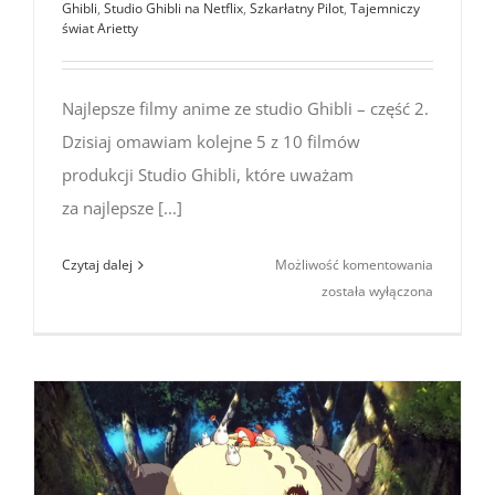
Ghibli
,
Studio Ghibli na Netflix
,
Szkarłatny Pilot
,
Tajemniczy
świat Arietty
Najlepsze filmy anime ze studio Ghibli – część 2.
Dzisiaj omawiam kolejne 5 z 10 filmów
produkcji Studio Ghibli, które uważam
za najlepsze [...]
Najlepsze
Czytaj dalej
Możliwość komentowania
filmy
została wyłączona
anime
ze Studio
Ghibli
(część
2)