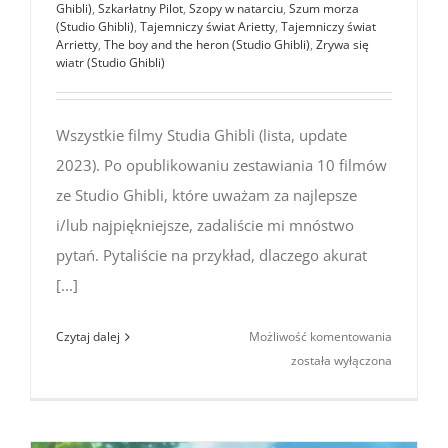
Ghibli)
,
Szkarłatny Pilot
,
Szopy w natarciu
,
Szum morza
(Studio Ghibli)
,
Tajemniczy świat Arietty
,
Tajemniczy świat
Arrietty
,
The boy and the heron (Studio Ghibli)
,
Zrywa się
wiatr (Studio Ghibli)
Wszystkie filmy Studia Ghibli (lista, update
2023). Po opublikowaniu zestawiania 10 filmów
ze Studio Ghibli, które uważam za najlepsze
i/lub najpiękniejsze, zadaliście mi mnóstwo
pytań. Pytaliście na przykład, dlaczego akurat
[...]
Filmy
Czytaj dalej
Możliwość komentowania
Studia
została wyłączona
Ghibli
2023
(lista