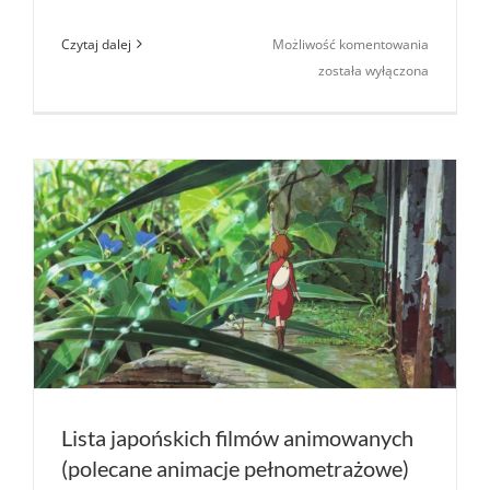
Jak
Czytaj dalej
Możliwość komentowania
żyjesz?
została wyłączona
(aka.
The
boy
and
the
heron),
nowy
film
Hayao
Miyazaki
(Studio
Ghibli)
Lista japońskich filmów animowanych
(polecane animacje pełnometrażowe)