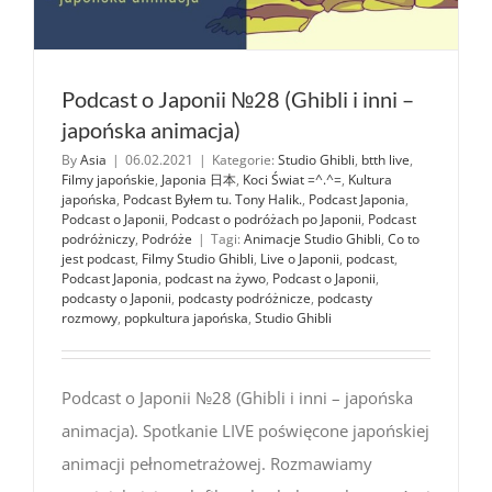
Podcast o Japonii №28 (Ghibli i inni –
japońska animacja)
By
Asia
|
06.02.2021
|
Kategorie:
Studio Ghibli
,
btth live
,
Filmy japońskie
,
Japonia 日本
,
Koci Świat =^.^=
,
Kultura
japońska
,
Podcast Byłem tu. Tony Halik.
,
Podcast Japonia
,
Podcast o Japonii
,
Podcast o podróżach po Japonii
,
Podcast
podróżniczy
,
Podróże
|
Tagi:
Animacje Studio Ghibli
,
Co to
jest podcast
,
Filmy Studio Ghibli
,
Live o Japonii
,
podcast
,
Podcast Japonia
,
podcast na żywo
,
Podcast o Japonii
,
podcasty o Japonii
,
podcasty podróżnicze
,
podcasty
rozmowy
,
popkultura japońska
,
Studio Ghibli
Podcast o Japonii №28 (Ghibli i inni – japońska
animacja). Spotkanie LIVE poświęcone japońskiej
animacji pełnometrażowej. Rozmawiamy