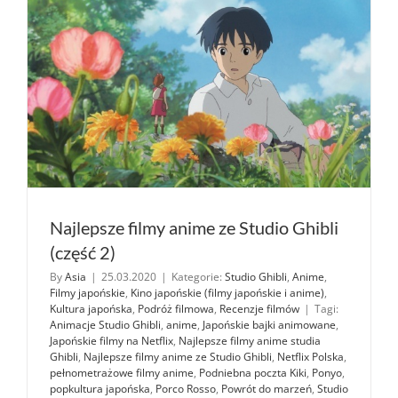
wszystkic
filmów
/
25
tytułów)
Najlepsze filmy anime ze Studio Ghibli
(część 2)
By
Asia
|
25.03.2020
|
Kategorie:
Studio Ghibli
,
Anime
,
Filmy japońskie
,
Kino japońskie (filmy japońskie i anime)
,
Kultura japońska
,
Podróż filmowa
,
Recenzje filmów
|
Tagi:
Animacje Studio Ghibli
,
anime
,
Japońskie bajki animowane
,
Japońskie filmy na Netflix
,
Najlepsze filmy anime studia
Ghibli
,
Najlepsze filmy anime ze Studio Ghibli
,
Netflix Polska
,
pełnometrażowe filmy anime
,
Podniebna poczta Kiki
,
Ponyo
,
popkultura japońska
,
Porco Rosso
,
Powrót do marzeń
,
Studio