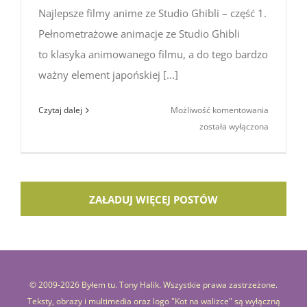
Najlepsze filmy anime ze Studio Ghibli – część 1.
Pełnometrażowe animacje ze Studio Ghibli
to klasyka animowanego filmu, a do tego bardzo
ważny element japońskiej [...]
Najlepsze
Czytaj dalej
Możliwość komentowania
filmy
została wyłączona
anime
ze Studio
Ghibli
(część
ZAŁADUJ WIĘCEJ POSTÓW
1)
© 2009-
2026 Byłem tu. Tony Halik. Wszystkie prawa zastrzeżone.
Teksty, obrazy i multimedia oraz logo "Kot na walizce" są wyłączną