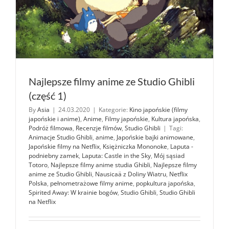
Najlepsze filmy anime ze Studio Ghibli
(część 1)
By
Asia
|
24.03.2020
|
Kategorie:
Kino japońskie (filmy
japońskie i anime)
,
Anime
,
Filmy japońskie
,
Kultura japońska
,
Podróż filmowa
,
Recenzje filmów
,
Studio Ghibli
|
Tagi:
Animacje Studio Ghibli
,
anime
,
Japońskie bajki animowane
,
Japońskie filmy na Netflix
,
Księżniczka Mononoke
,
Laputa -
podniebny zamek
,
Laputa: Castle in the Sky
,
Mój sąsiad
Totoro
,
Najlepsze filmy anime studia Ghibli
,
Najlepsze filmy
anime ze Studio Ghibli
,
Nausicaä z Doliny Wiatru
,
Netflix
Polska
,
pełnometrażowe filmy anime
,
popkultura japońska
,
Spirited Away: W krainie bogów
,
Studio Ghibli
,
Studio Ghibli
na Netflix