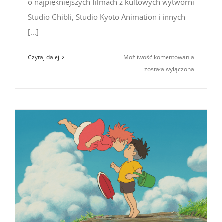
o najpiękniejszych filmach z kultowych wytwórni
Studio Ghibli, Studio Kyoto Animation i innych
[...]
Podcast
Czytaj dalej
Możliwość komentowania
o Japonii
została wyłączona
№28
(Ghibli
i inni
–
japońska
animacja)