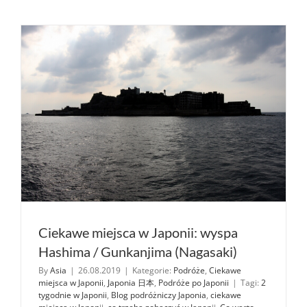
onsen
Saki-
no-
yu
(Shiraham
pref.
Wakayam
Ciekawe miejsca w Japonii: wyspa
Hashima / Gunkanjima (Nagasaki)
By
Asia
|
26.08.2019
|
Kategorie:
Podróże
,
Ciekawe
miejsca w Japonii
,
Japonia 日本
,
Podróże po Japonii
|
Tagi:
2
tygodnie w Japonii
,
Blog podróżniczy Japonia
,
ciekawe