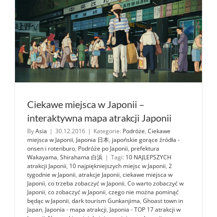
(Nagasaki
Ciekawe miejsca w Japonii –
interaktywna mapa atrakcji Japonii
By
Asia
|
30.12.2016
|
Kategorie:
Podróże
,
Ciekawe
miejsca w Japonii
,
Japonia 日本
,
japońskie gorące źródła -
onsen i rotenburo
,
Podróże po Japonii
,
prefektura
Wakayama
,
Shirahama 白浜
|
Tagi:
10 NAJLEPSZYCH
atrakcji Japonii
,
10 najpiękniejszych miejsc w Japonii
,
2
tygodnie w Japonii
,
atrakcje Japonii
,
ciekawe miejsca w
Japonii
,
co trzeba zobaczyć w Japonii
,
Co warto zobaczyć w
Japonii
,
co zobaczyć w Japonii
,
czego nie można pominąć
będąc w Japonii
,
dark tourism Gunkanjima
,
Ghoast town in
Japan
,
Japonia - mapa atrakcji
,
Japonia - TOP 17 atrakcji w