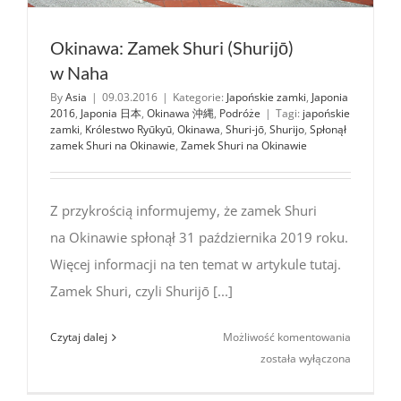
Okinawa: Zamek Shuri (Shurijō)
w Naha
By
Asia
|
09.03.2016
|
Kategorie:
Japońskie zamki
,
Japonia
2016
,
Japonia 日本
,
Okinawa 沖縄
,
Podróże
|
Tagi:
japońskie
zamki
,
Królestwo Ryūkyū
,
Okinawa
,
Shuri-jō
,
Shurijo
,
Spłonął
zamek Shuri na Okinawie
,
Zamek Shuri na Okinawie
Z przykrością informujemy, że zamek Shuri
na Okinawie spłonął 31 października 2019 roku.
Więcej informacji na ten temat w artykule tutaj.
Zamek Shuri, czyli Shurijō [...]
Okinawa:
Czytaj dalej
Możliwość komentowania
Zamek
została wyłączona
Shuri
(Shurijō)