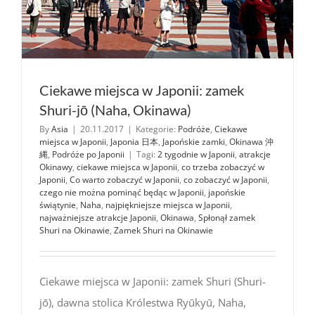
Ciekawe miejsca w Japonii: zamek
Shuri-jō (Naha, Okinawa)
By
Asia
|
20.11.2017
|
Kategorie:
Podróże
,
Ciekawe
miejsca w Japonii
,
Japonia 日本
,
Japońskie zamki
,
Okinawa 沖
縄
,
Podróże po Japonii
|
Tagi:
2 tygodnie w Japonii
,
atrakcje
Okinawy
,
ciekawe miejsca w Japonii
,
co trzeba zobaczyć w
Japonii
,
Co warto zobaczyć w Japonii
,
co zobaczyć w Japonii
,
czego nie można pominąć będąc w Japonii
,
japońskie
świątynie
,
Naha
,
najpiękniejsze miejsca w Japonii
,
najważniejsze atrakcje Japonii
,
Okinawa
,
Spłonął zamek
Shuri na Okinawie
,
Zamek Shuri na Okinawie
Ciekawe miejsca w Japonii: zamek Shuri (Shuri-
jō), dawna stolica Królestwa Ryūkyū, Naha,