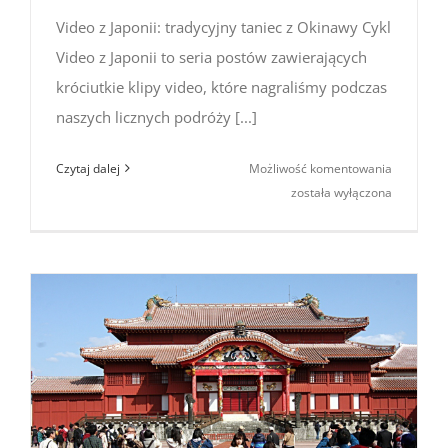
Video z Japonii: tradycyjny taniec z Okinawy Cykl
Video z Japonii to seria postów zawierających
króciutkie klipy video, które nagraliśmy podczas
naszych licznych podróży [...]
Video
Czytaj dalej
Możliwość komentowania
z Japonii:
została wyłączona
tradycyjny
taniec
z Okinawy