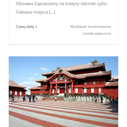
Okinawa Zapraszamy na kolejny odcinek cyklu
Ciekawe miejsca [...]
Ciekawe
Czytaj dalej
Możliwość komentowania
miejsca
została wyłączona
w Japonii:
zamek
Shuri-
jō
(Naha,
Okinawa)