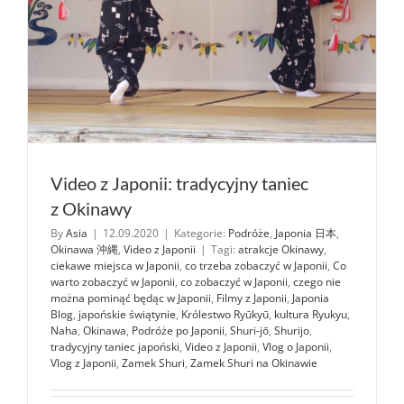
Video z Japonii: tradycyjny taniec
z Okinawy
By
Asia
|
12.09.2020
|
Kategorie:
Podróże
,
Japonia 日本
,
Okinawa 沖縄
,
Video z Japonii
|
Tagi:
atrakcje Okinawy
,
ciekawe miejsca w Japonii
,
co trzeba zobaczyć w Japonii
,
Co
warto zobaczyć w Japonii
,
co zobaczyć w Japonii
,
czego nie
można pominąć będąc w Japonii
,
Filmy z Japonii
,
Japonia
Blog
,
japońskie świątynie
,
Królestwo Ryūkyū
,
kultura Ryukyu
,
Naha
,
Okinawa
,
Podróże po Japonii
,
Shuri-jō
,
Shurijo
,
tradycyjny taniec japoński
,
Video z Japonii
,
Vlog o Japonii
,
Vlog z Japonii
,
Zamek Shuri
,
Zamek Shuri na Okinawie