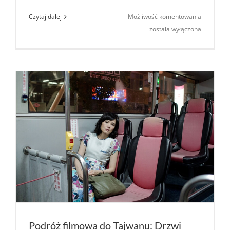
Chińskie
Czytaj dalej
Możliwość komentowania
zwroty
została wyłączona
przydatne
w podróży
na dworcu
lotnisku,
hotelu
restauracj
Podróż filmowa do Tajwanu: Drzwi