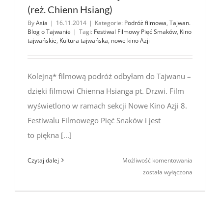
(reż. Chienn Hsiang)
By
Asia
|
16.11.2014
|
Kategorie:
Podróż filmowa
,
Tajwan.
Blog o Tajwanie
|
Tagi:
Festiwal Filmowy Pięć Smaków
,
Kino
tajwańskie
,
Kultura tajwańska
,
nowe kino Azji
Kolejną* filmową podróż odbyłam do Tajwanu –
dzięki filmowi Chienna Hsianga pt. Drzwi. Film
wyświetlono w ramach sekcji Nowe Kino Azji 8.
Festiwalu Filmowego Pięć Snaków i jest
to piękna [...]
Podróż
Czytaj dalej
Możliwość komentowania
filmowa
została wyłączona
do Tajwan
Drzwi
(reż.
Chienn