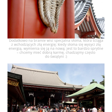
Dodatkowo na bramie wisi specjalna słoma, która ściąga
z wchodzących złą energię; kiedy słoma się wysyci złą
energią, wymienia się ją na nową; jest to bardzo sprytne
– chcemy mieć dobrą karmę, chadzajmy często
do świątyni :)