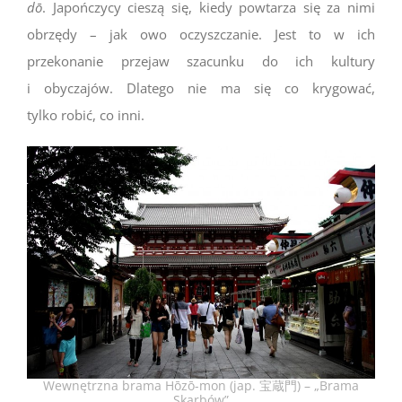
dō
. Japończycy cieszą się, kiedy powtarza się za nimi
obrzędy – jak owo oczyszczanie. Jest to w ich
przekonanie przejaw szacunku do ich kultury
i obyczajów. Dlatego nie ma się co krygować,
tylko robić, co inni.
Wewnętrzna brama Hōzō-mon (jap. 宝蔵門) – „Brama
Skarbów”