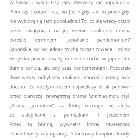
W Sensō-ji byłam trzy razy. Pierwszy raz popołudniu.
Pierwszy i ostatni raz, bo już nigdy, ale to przenigdy,
nie wybiorę się tam popołudniu! To, co się wtedy działo
przed świątynią i na jej terenie, spokojnie można
określić terminem „japońskie pandemonium”
(japońskie, no bo jednak trochę zorganizowane – mimo
wszystko pewne zasady odnośnie ruchu w japońskim
tłumie panują, ale cały czas pandemonium). Pozostałe
dwie wizyty odbyliśmy rankiem, chociaż i wtedy było
tłoczno. Za każdym razem największy ścisk panował
przed pierwszą, zewnętrzną bramą
Kaminari-mon
, czyli
„Bramą grzmotów”, za którą rozciąga się alejka
ze sklepikami z pamiątkami i jedzeniem.
Przed tą bramą, wywnętrz której zawieszono
charakterystyczny ogromy, 4-metrowy lampion, każdy,