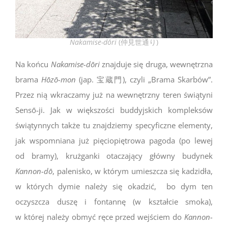
Nakamise-dōri
(仲見世通り)
Na końcu
Nakamise-dōri
znajduje się druga, wewnętrzna
brama
Hōzō-mon
(jap.
宝蔵門
), czyli „Brama Skarbów”.
Przez nią wkraczamy już na wewnętrzny teren świątyni
Sensō-ji. Jak w większości buddyjskich kompleksów
świątynnych także tu znajdziemy specyficzne elementy,
jak wspomniana już pięciopiętrowa pagoda (po lewej
od bramy), krużganki otaczający główny budynek
Kannon-dō
, palenisko, w którym umieszcza się kadzidła,
w których dymie należy się okadzić, bo dym ten
oczyszcza duszę i fontannę (w kształcie smoka),
w której należy obmyć ręce przed wejściem do
Kannon-