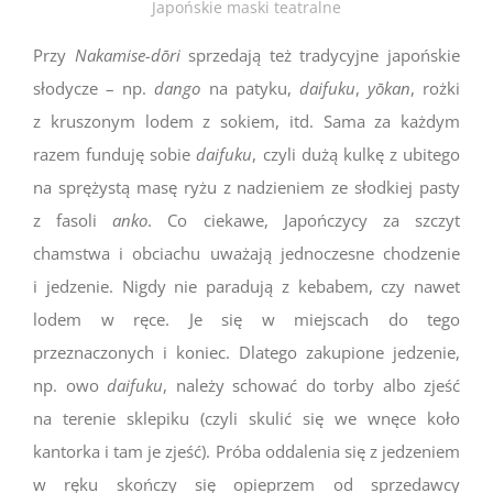
Japońskie maski teatralne
Przy
Nakamise-dōri
sprzedają też tradycyjne japońskie
słodycze – np.
dango
na patyku,
daifuku
,
yōkan
, rożki
z kruszonym lodem z sokiem, itd. Sama za każdym
razem funduję sobie
daifuku
, czyli dużą kulkę z ubitego
na sprężystą masę ryżu z nadzieniem ze słodkiej pasty
z fasoli
anko
. Co ciekawe, Japończycy za szczyt
chamstwa i obciachu uważają jednoczesne chodzenie
i jedzenie. Nigdy nie paradują z kebabem, czy nawet
lodem w ręce. Je się w miejscach do tego
przeznaczonych i koniec. Dlatego zakupione jedzenie,
np. owo
daifuku
, należy schować do torby albo zjeść
na terenie sklepiku (czyli skulić się we wnęce koło
kantorka i tam je zjeść). Próba oddalenia się z jedzeniem
w ręku skończy się opieprzem od sprzedawcy