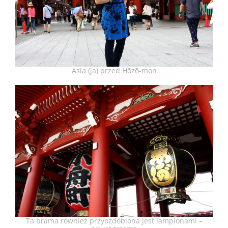
Asia (ja) przed Hōzō-mon
Ta brama również przyozdobiona jest lampionami –