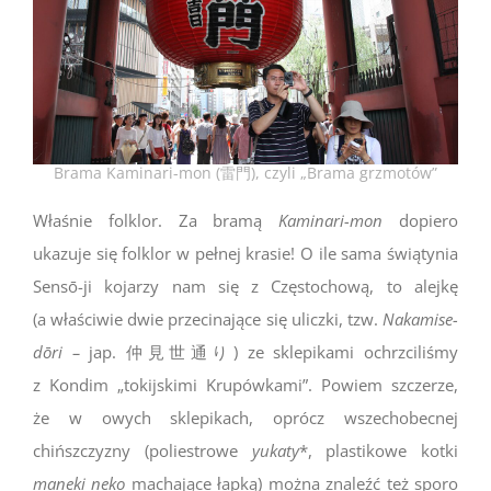
Brama Kaminari-mon (雷門), czyli „Brama grzmotów”
Właśnie folklor. Za bramą
Kaminari-mon
dopiero
ukazuje się folklor w pełnej krasie! O ile sama świątynia
Sensō-ji kojarzy nam się z Częstochową, to alejkę
(a właściwie dwie przecinające się uliczki, tzw.
Nakamise-
dōri –
jap. 仲見世通り) ze sklepikami ochrzciliśmy
z Kondim „tokijskimi Krupówkami”. Powiem szczerze,
że w owych sklepikach, oprócz wszechobecnej
chińszczyzny (poliestrowe
yukaty
*, plastikowe kotki
maneki neko
machające łapką) można znaleźć też sporo