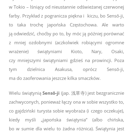
w Tokio – lśniący od nieustannie odświeżanej czerwonej
farby. Przykład z pogranicza piękna i kiczu, bo Sensō-ji,
to taka trochę japońska Częstochowa. Ale warto
ją odwiedzić, choćby po to, by móc ją później porównać
z mniej ozdobnymi (aczkolwiek robiącymi ogromne
wrażenie) świątyniami Kioto, Nary, Osaki,
czy mniejszymi świątyniami gdzieś na prowincji. Poza
tym dzielnica Asakusa, oprócz Sensō-ji,
ma do zaoferowania jeszcze kilka smaczków.
Wielu świątynią
Sensō-ji
(jap. 浅草寺) jest bezgranicznie
zachwyconych, ponieważ łączy ona w sobie wszystko to,
co gajdziński turysta sobie wyobraża (i czego oczekuje),
kiedy myśli „japońska świątynia” (albo chińska,
bo w sumie dla wielu to żadna różnica). Świątynia jest