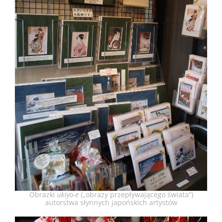
Obrazki
ukiyo-e
(„obrazy przepływającego świata”)
autorstwa słynnych japońskich artystów