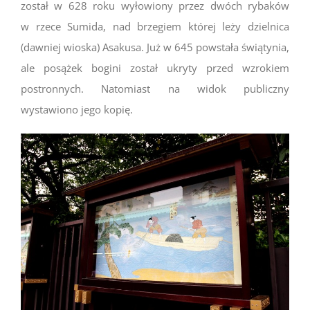
został w 628 roku wyłowiony przez dwóch rybaków
w rzece Sumida, nad brzegiem której leży dzielnica
(dawniej wioska) Asakusa. Już w 645 powstała świątynia,
ale posążek bogini został ukryty przed wzrokiem
postronnych. Natomiast na widok publiczny
wystawiono jego kopię.