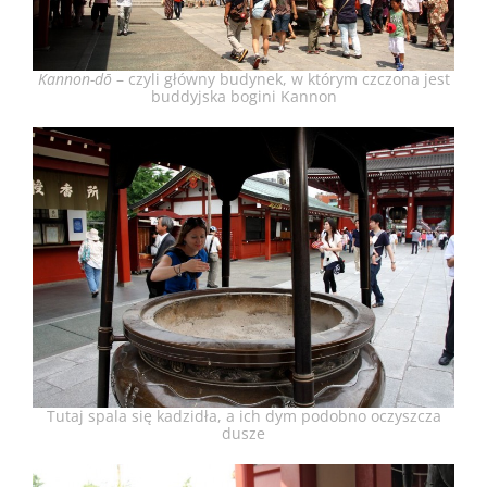
Kannon-dō
– czyli główny budynek, w którym czczona jest
buddyjska bogini Kannon
Tutaj spala się kadzidła, a ich dym podobno oczyszcza
dusze