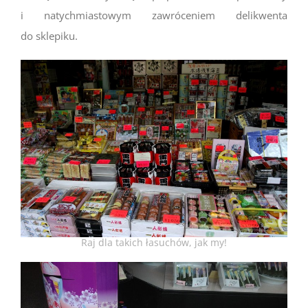
i natychmiastowym zawróceniem delikwenta
do sklepiku.
Raj dla takich łasuchów, jak my!