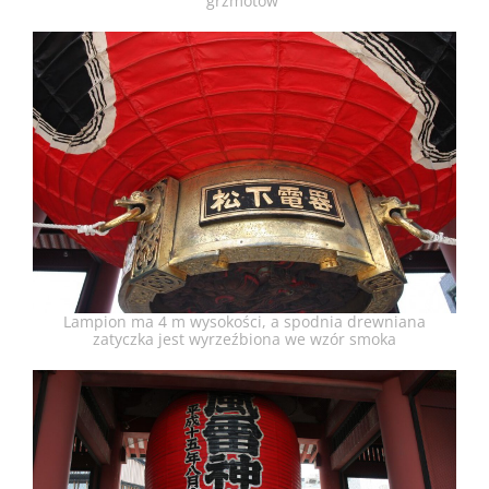
grzmotów”
Lampion ma 4 m wysokości, a spodnia drewniana
zatyczka jest wyrzeźbiona we wzór smoka