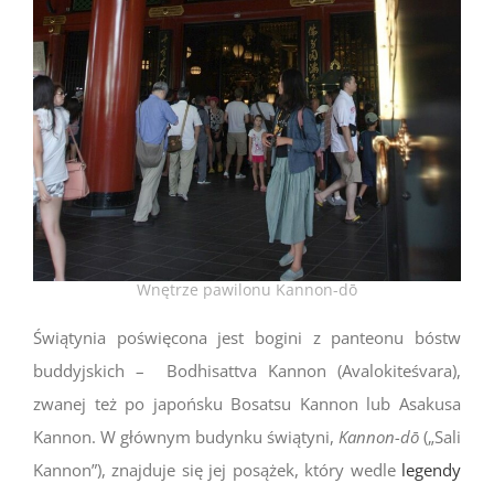
Wnętrze pawilonu Kannon-dō
Świątynia poświęcona jest bogini z panteonu bóstw
buddyjskich – Bodhisattva Kannon (Avalokiteśvara),
zwanej też po japońsku Bosatsu Kannon lub Asakusa
Kannon. W głównym budynku świątyni,
Kannon-dō
(„Sali
Kannon”), znajduje się jej posążek, który wedle
legendy