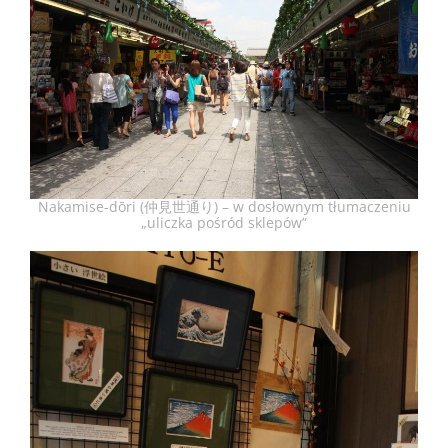
Nakamise-dōri (仲見世通り) – w dosłownym tłumaczeniu
„uliczka pośród sklepów”