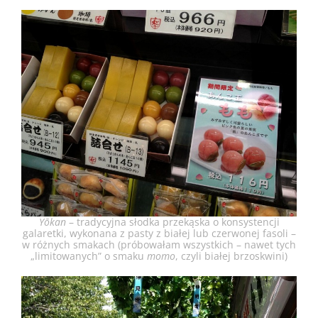
Yōkan
– tradycyjna słodka przekąska o konsystencji
galaretki, wykonana z pasty z białej lub czerwonej fasoli –
w różnych smakach (próbowałam wszystkich – nawet tych
„limitowanych” o smaku
momo
, czyli białej brzoskwini)