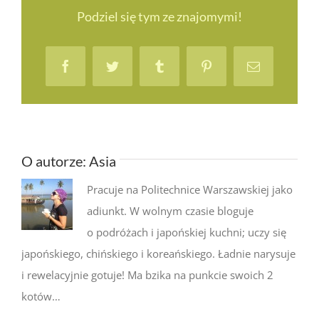
ziemniakami
Podziel się tym ze znajomymi!
Facebook
Twitter
Tumblr
Pinterest
Email
O autorze:
Asia
Pracuje na Politechnice Warszawskiej jako
adiunkt. W wolnym czasie bloguje
o podróżach i japońskiej kuchni; uczy się
japońskiego, chińskiego i koreańskiego. Ładnie narysuje
i rewelacyjnie gotuje! Ma bzika na punkcie swoich 2
kotów…