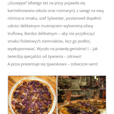
„Giuseppe” (dlatego też na pizzy pojawiła się
karmelizowana cebula oraz rozmaryn), z uwagi na ową
różnicę w smaku, szef Sylwester, postanowił dopełnić
całości delikatnym muśnięciem wykwintną oliwą
truflową. Bardzo delikatnym – aby nie przytłoczyć
smaku fioletowych ziemniaków, lecz go podbić,
wyeksponować. Wyszło na prawdę genialnie! I – jak
twierdzą specjaliści od żywienia – zdrowo!
A pizza prezentuje się zjawiskowo – zobaczcie sami!