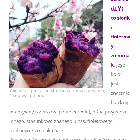
(紅芋)
to słodk
i
fioletow
y
ziemnia
k
. Jego
kolor
jest
Yaki-imo
– pieczone słodkie ziemniaki
beniimo
,
znacznie
Okinawa, Japonia
bardziej
intensywny (zwłaszcza po upieczeniu), niż w przypadku
innego, stosunkowo znanego u nas, fioletowego
słodkiego ziemniaka
taro
.
Przyznaję, że sama nie spotkałam się z
beniimo
, zanim