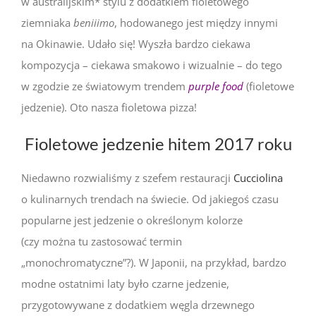
w australijskim* stylu z dodatkiem fioletowego
ziemniaka
beniiimo
, hodowanego jest między innymi
na Okinawie. Udało się! Wyszła bardzo ciekawa
kompozycja – ciekawa smakowo i wizualnie – do tego
w zgodzie ze światowym trendem
purple food
(fioletowe
jedzenie). Oto nasza fioletowa pizza!
Fioletowe jedzenie hitem 2017 roku
Niedawno rozwialiśmy z szefem restauracji
Cucciolina
o kulinarnych trendach na świecie. Od jakiegoś czasu
popularne jest jedzenie o określonym kolorze
(czy można tu zastosować termin
„monochromatyczne”?). W Japonii, na przykład, bardzo
modne ostatnimi laty było czarne jedzenie,
przygotowywane z dodatkiem węgla drzewnego