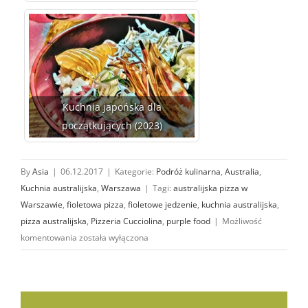
Kuchnia japońska dla
początkujących (2023)
By
Asia
|
06.12.2017
|
Kategorie:
Podróż kulinarna
,
Australia
,
Kuchnia australijska
,
Warszawa
|
Tagi:
australijska pizza w
Warszawie
,
fioletowa pizza
,
fioletowe jedzenie
,
kuchnia australijska
,
pizza australijska
,
Pizzeria Cucciolina
,
purple food
|
Możliwość
Cucciolina
komentowania
została wyłączona
x BTTH:
fioletowa
pizza
ze słodkimi