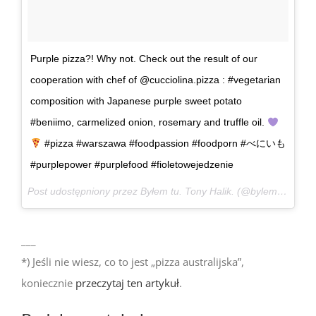
Purple pizza?! Why not. Check out the result of our
cooperation with chef of @cucciolina.pizza : #vegetarian
composition with Japanese purple sweet potato
#beniimo, carmelized onion, rosemary and truffle oil.
#pizza #warszawa #foodpassion #foodporn #べにいも
#purplepower #purplefood #fioletowejedzenie
Post udostępniony przez Byłem tu. Tony Halik. (@bylemtutonyhalik)
___
*) Jeśli nie wiesz, co to jest „pizza australijska”,
koniecznie
przeczytaj ten artykuł
.