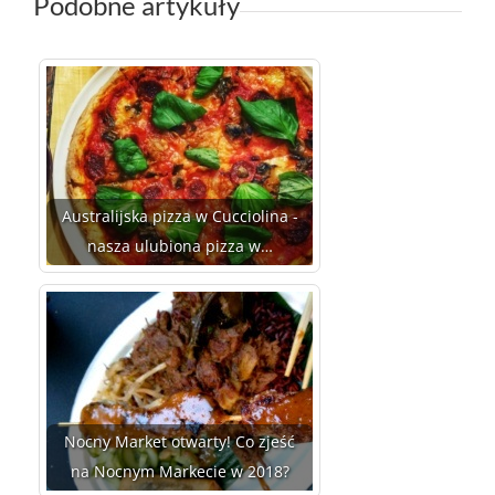
Podobne artykuły
Australijska pizza w Cucciolina -
nasza ulubiona pizza w…
Nocny Market otwarty! Co zjeść
na Nocnym Markecie w 2018?