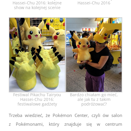
Hassei-Chu 2016: kolejne
Hassei-Chu 2016
show na kolejnej scenie
Festiwal Pikachu Tairyou
Bardzo chiałam go mieć,
Hassei-Chu 2016:
ale jak tu z takim
festiwalowe gadżety
podróżować?
Trzeba wiedzieć, że Pokémon Center, czyli ów salon
z Pokémonami, który znajduje się w centrum