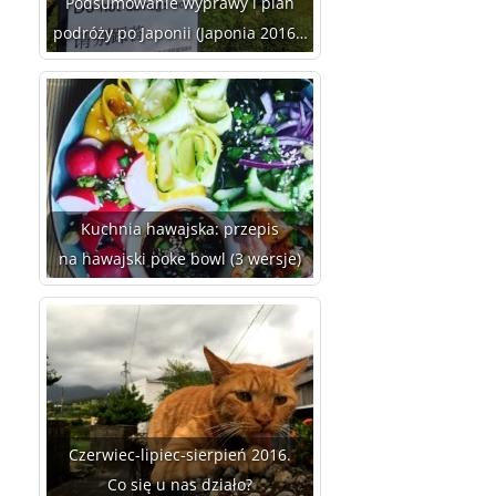
Podsumowanie wyprawy i plan
podróży po Japonii (Japonia 2016…
Kuchnia hawajska: przepis
na hawajski poke bowl (3 wersje)
Czerwiec-lipiec-sierpień 2016.
Co się u nas działo?