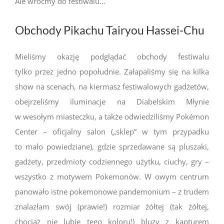
Ale wróćmy do festiwalu…
Obchody Pikachu Tairyou Hassei-Chu
Mieliśmy okazję podglądać obchody festiwalu
tylko przez jedno popołudnie. Załapaliśmy się na kilka
show na scenach, na kiermasz festiwalowych gadżetów,
obejrzeliśmy iluminacje na Diabelskim Młynie
w wesołym miasteczku, a także odwiedziliśmy Pokémon
Center – oficjalny salon („sklep” w tym przypadku
to mało powiedziane), gdzie sprzedawane są pluszaki,
gadżety, przedmioty codziennego użytku, ciuchy, gry –
wszystko z motywem Pokemonów. W owym centrum
panowało istne pokemonowe pandemonium – z trudem
znalazłam swój (prawie!) rozmiar żółtej (tak żółtej,
chociaż nie lubię tego koloru!) bluzy z kapturem