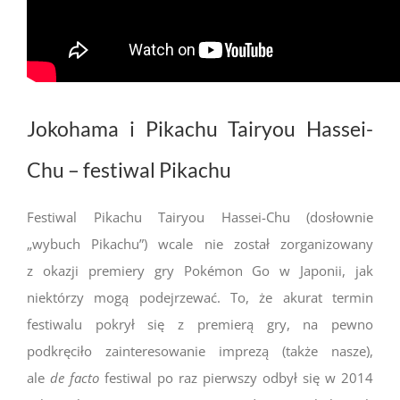
Jokohama i Pikachu Tairyou Hassei-
Chu – festiwal Pikachu
Festiwal
Pikachu Tairyou Hassei-Chu (dosłownie
„wybuch Pikachu”) wcale nie został zorganizowany
z okazji premiery gry Pokémon Go w Japonii, jak
niektórzy mogą podejrzewać. To, że akurat termin
festiwalu pokrył się z premierą gry, na pewno
podkręciło zainteresowanie imprezą (także nasze),
ale
de facto
festiwal po raz pierwszy odbył się w 2014