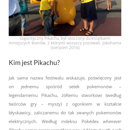
Gigantyczny Pikachu był otoczony dziesiątkami
mniejszych klonów, z którymi wszyscy pozowali, Jokohama
(sierpień 2016)
Kim jest Pikachu?
Jak sama nazwa festiwalu wskazuje, poświęcony jest
on jednemu spośród setek pokemonów –
legendarnemu Pikachu, żółtemu stworkowi (według
twórców gry – myszy) z ogonkiem w kształcie
błyskawicy, zaliczanemu do tak zwanych pokemonów
elektrycznych. Według indeksu Pokédex
whenever
Pikachu comes across something new, it blasts it with a jolt