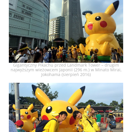
Gigantyczny Pikachu przed Landmark Tower – drugim
najwyższym wieżowcem Japonii (296 m.) w Minato Mirai,
Jokohama (sierpień 2016)