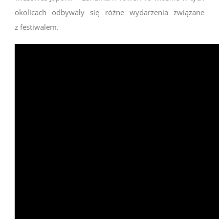
okolicach odbywały się różne wydarzenia związane
z festiwalem.