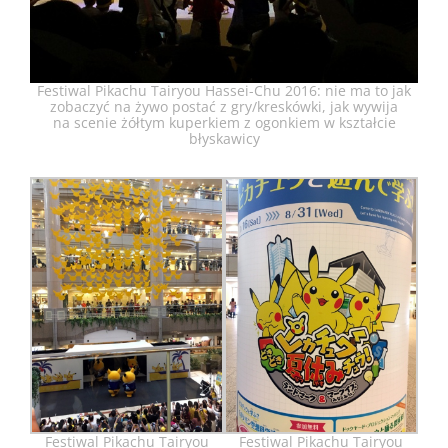
Festiwal Pikachu Tairyou Hassei-Chu 2016: nie ma to jak
zobaczyć na żywo postać z gry/kreskówki, jak wywija
na scenie żółtym kuperkiem z ogonkiem w kształcie
błyskawicy
Festiwal Pikachu Tairyou
Festiwal Pikachu Tairyou