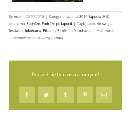
By
Asia
|
25.09.2016
|
Kategorie:
Japonia 2016
,
Japonia 日本
,
Jokohama
,
Podróże
,
Podróże po Japonii
|
Tagi:
japońskie święta i
festiwale
,
Jokohama
,
Pikachu
,
Pokémon
,
Yokohama
|
Możliwość
Jokohama:
komentowania
została wyłączona
Pikachu
Tairyou
Hassei-
Chu
(Festiwal
Podziel się tym ze znajomymi!
Pikachu)
Facebook
Twitter
Tumblr
Pinterest
Email