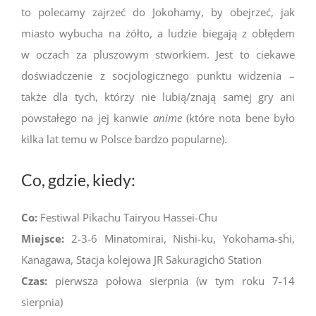
to polecamy zajrzeć do Jokohamy, by obejrzeć, jak
miasto wybucha na żółto, a ludzie biegają z obłędem
w oczach za pluszowym stworkiem. Jest to ciekawe
doświadczenie z socjologicznego punktu widzenia –
także dla tych, którzy nie lubią/znają samej gry ani
powstałego na jej kanwie
anime
(które nota bene było
kilka lat temu w Polsce bardzo popularne).
Co, gdzie, kiedy:
Co:
Festiwal Pikachu Tairyou Hassei-Chu
Miejsce:
2-3-6 Minatomirai, Nishi-ku, Yokohama-shi,
Kanagawa, Stacja kolejowa JR Sakuragichō Station
Czas:
pierwsza połowa sierpnia (w tym roku 7-14
sierpnia)