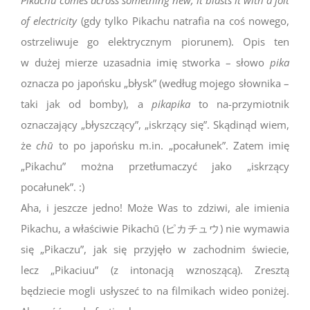
of electricity
(gdy tylko Pikachu natrafia na coś nowego,
ostrzeliwuje go elektrycznym piorunem). Opis ten
w dużej mierze uzasadnia imię stworka – słowo
pika
oznacza po japońsku „błysk” (według mojego słownika –
taki jak od bomby), a
pikapika
to na-przymiotnik
oznaczający „błyszczący”, „iskrzący się”. Skądinąd wiem,
że
chū
to po japońsku m.in. „pocałunek”. Zatem imię
„Pikachu” można przetłumaczyć jako „iskrzący
pocałunek”. :)
Aha, i jeszcze jedno! Może Was to zdziwi, ale imienia
Pikachu, a właściwie Pikachū (ピカチュウ) nie wymawia
się „Pikaczu”, jak się przyjęło w zachodnim świecie,
lecz „Pikaciuu” (z intonacją wznoszącą). Zresztą
będziecie mogli usłyszeć to na filmikach wideo poniżej.