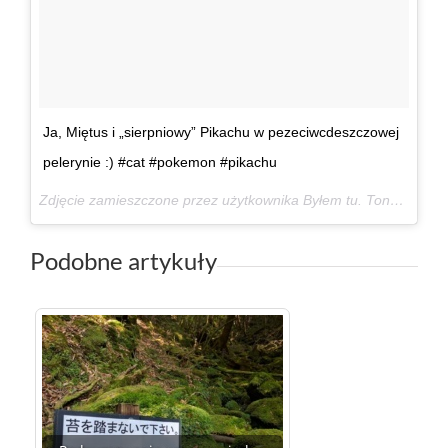
Ja, Miętus i „sierpniowy” Pikachu w pezeciwcdeszczowej
pelerynie :) #cat #pokemon #pikachu
Zdjęcie zamieszczone przez użytkownika Byłem tu. Tony Halik. (@bylemtutonyhalik)
Podobne artykuły