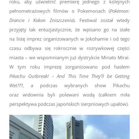
roku, aby uświetnić premierę jednego z kolejnych
pełnometrażowych filmów o Pokemonach (
Pokémon:
Diancie i Kokon Zniszczenia
). Festiwal został wtedy
przyjęty tak entuzjastycznie, że wpisano go na stałe
na listę imprez organizowanych w Jokohamie i od tego
czasu odbywa się rokrocznie w rozrywkowej części
miasta – we wspomnianym już dystrykcie Minato Mirai.
W tym roku imprezę zorganizowano pod hasłem
Pikachu Outbreak! – And This Time They’ll be Getting
Wet???
, a podczas wybranych show Pikachu
oraz widownia byli polewani wodą (całkiem miła
perspektywa podczas japońskich sierpniowych upałów).