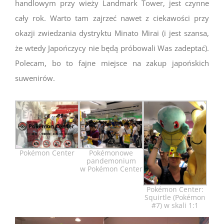
handlowym przy wieży Landmark Tower, jest czynne
cały rok. Warto tam zajrzeć nawet z ciekawości przy
okazji zwiedzania dystryktu Minato Mirai (i jest szansa,
że wtedy Japończycy nie będą próbowali Was zadeptać).
Polecam, bo to fajne miejsce na zakup japońskich
suwenirów.
Pokémon Center
Pokémonowe
pandemonium
w Pokémon Center
Pokémon Center:
Squirtle (Pokémon
#7) w skali 1:1