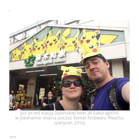
.
Już przed stacją japońskiej kolei JR Sakuragichō
w Jokohamie można poczuć klimat festiwalu Pikachu
(sierpień 2016)
—–