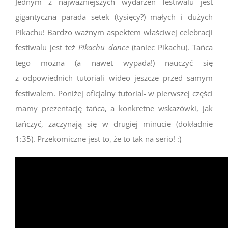
Jednym z najważniejszych wydarzeń festiwalu jest
gigantyczna parada setek (tysięcy?) małych i dużych
Pikachu! Bardzo ważnym aspektem właściwej celebracji
festiwalu jest też
Pikachu dance
(taniec Pikachu). Tańca
tego można (a nawet wypada!) nauczyć się
z odpowiednich tutoriali wideo jeszcze przed samym
festiwalem. Poniżej oficjalny tutorial- w pierwszej części
mamy prezentację tańca, a konkretne wskazówki, jak
tańczyć, zaczynają się w drugiej minucie (dokładnie
1:35). Przekomiczne jest to, że to tak na serio! :)