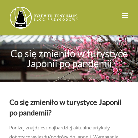
Przejdź
do
zawartości
Co się zmieniło w turystyce
Japonii po pandemii
Co się zmieniło w turystyce Japonii
po pandemii?
Poniżej znajdziesz najbardziej aktualne artykuły
dotyczące wyjazdu/podróży do Japonii. Wymagania