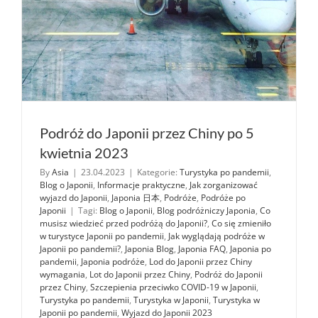
Podróż do Japonii przez Chiny po 5
kwietnia 2023
By
Asia
|
23.04.2023
|
Kategorie:
Turystyka po pandemii
,
Blog o Japonii
,
Informacje praktyczne
,
Jak zorganizować
wyjazd do Japonii
,
Japonia 日本
,
Podróże
,
Podróże po
Japonii
|
Tagi:
Blog o Japonii
,
Blog podróżniczy Japonia
,
Co
musisz wiedzieć przed podróżą do Japonii?
,
Co się zmieniło
w turystyce Japonii po pandemii
,
Jak wyglądają podróże w
Japonii po pandemii?
,
Japonia Blog
,
Japonia FAQ
,
Japonia po
pandemii
,
Japonia podróże
,
Lod do Japonii przez Chiny
wymagania
,
Lot do Japonii przez Chiny
,
Podróż do Japonii
przez Chiny
,
Szczepienia przeciwko COVID-19 w Japonii
,
Turystyka po pandemii
,
Turystyka w Japonii
,
Turystyka w
Japonii po pandemii
,
Wyjazd do Japonii 2023