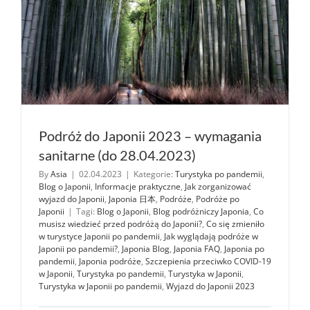
Podróż do Japonii 2023 – wymagania
sanitarne (do 28.04.2023)
By
Asia
|
02.04.2023
|
Kategorie:
Turystyka po pandemii
,
Blog o Japonii
,
Informacje praktyczne
,
Jak zorganizować
wyjazd do Japonii
,
Japonia 日本
,
Podróże
,
Podróże po
Japonii
|
Tagi:
Blog o Japonii
,
Blog podróżniczy Japonia
,
Co
musisz wiedzieć przed podróżą do Japonii?
,
Co się zmieniło
w turystyce Japonii po pandemii
,
Jak wyglądają podróże w
Japonii po pandemii?
,
Japonia Blog
,
Japonia FAQ
,
Japonia po
pandemii
,
Japonia podróże
,
Szczepienia przeciwko COVID-19
w Japonii
,
Turystyka po pandemii
,
Turystyka w Japonii
,
Turystyka w Japonii po pandemii
,
Wyjazd do Japonii 2023