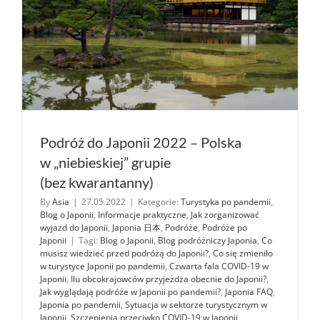
Podróż do Japonii 2022 – Polska
w „niebieskiej” grupie
(bez kwarantanny)
By
Asia
|
27.05.2022
|
Kategorie:
Turystyka po pandemii
,
Blog o Japonii
,
Informacje praktyczne
,
Jak zorganizować
wyjazd do Japonii
,
Japonia 日本
,
Podróże
,
Podróże po
Japonii
|
Tagi:
Blog o Japonii
,
Blog podróżniczy Japonia
,
Co
musisz wiedzieć przed podróżą do Japonii?
,
Co się zmieniło
w turystyce Japonii po pandemii
,
Czwarta fala COVID-19 w
Japonii
,
Ilu obcokrajowców przyjeżdża obecnie do Japonii?
,
Jak wyglądają podróże w Japonii po pandemii?
,
Japonia FAQ
,
Japonia po pandemii
,
Sytuacja w sektorze turystycznym w
Japonii
,
Szczepienia przeciwko COVID-19 w Japonii
,