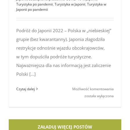
Turystyka po pandemii
,
Turystyka w Japonii
,
Turystyka w
Japonii po pandemii
Podróż do Japonii 2022 – Polska w „niebieskiej”
grupie (bez kwarantanny). Japonia złagodziła
restrykcje odnośnie wjazdu obcokrajowców,
w tym dopuściła podróże turystyczne.
Najważniejsza dla nas informacją jest zaliczenie
Polski [...]
Podróż
Czytaj dalej
Możliwość komentowania
do Japonii
została wyłączona
2022
–
Polska
w „niebies
ZAŁADUJ WIĘCEJ POSTÓW