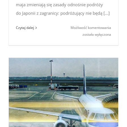
maja zmieniają się zasady odnośnie podróży
do Japonii z zagranicy: podróżujący nie będą [...]
Podróż
Czytaj dalej
Możliwość komentowania
do Japonii
została wyłączona
po 8
maja
2023
–
bez certyf
i testu
na COVID-
19