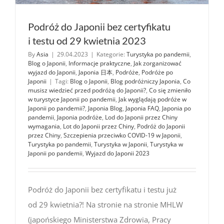
Podróż do Japonii bez certyfikatu
i testu od 29 kwietnia 2023
By
Asia
|
29.04.2023
|
Kategorie:
Turystyka po pandemii
,
Blog o Japonii
,
Informacje praktyczne
,
Jak zorganizować
wyjazd do Japonii
,
Japonia 日本
,
Podróże
,
Podróże po
Japonii
|
Tagi:
Blog o Japonii
,
Blog podróżniczy Japonia
,
Co
musisz wiedzieć przed podróżą do Japonii?
,
Co się zmieniło
w turystyce Japonii po pandemii
,
Jak wyglądają podróże w
Japonii po pandemii?
,
Japonia Blog
,
Japonia FAQ
,
Japonia po
pandemii
,
Japonia podróże
,
Lod do Japonii przez Chiny
wymagania
,
Lot do Japonii przez Chiny
,
Podróż do Japonii
przez Chiny
,
Szczepienia przeciwko COVID-19 w Japonii
,
Turystyka po pandemii
,
Turystyka w Japonii
,
Turystyka w
Japonii po pandemii
,
Wyjazd do Japonii 2023
Podróż do Japonii bez certyfikatu i testu już
od 29 kwietnia?! Na stronie na stronie MHLW
(japońskiego Ministerstwa Zdrowia, Pracy