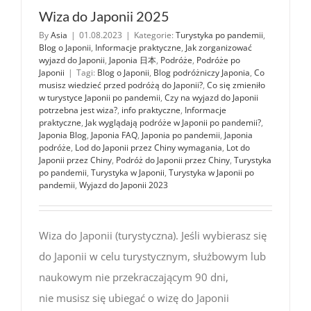
Wiza do Japonii 2025
By
Asia
|
01.08.2023
|
Kategorie:
Turystyka po pandemii
,
Blog o Japonii
,
Informacje praktyczne
,
Jak zorganizować
wyjazd do Japonii
,
Japonia 日本
,
Podróże
,
Podróże po
Japonii
|
Tagi:
Blog o Japonii
,
Blog podróżniczy Japonia
,
Co
musisz wiedzieć przed podróżą do Japonii?
,
Co się zmieniło
w turystyce Japonii po pandemii
,
Czy na wyjazd do Japonii
potrzebna jest wiza?
,
info praktyczne
,
Informacje
praktyczne
,
Jak wyglądają podróże w Japonii po pandemii?
,
Japonia Blog
,
Japonia FAQ
,
Japonia po pandemii
,
Japonia
podróże
,
Lod do Japonii przez Chiny wymagania
,
Lot do
Japonii przez Chiny
,
Podróż do Japonii przez Chiny
,
Turystyka
po pandemii
,
Turystyka w Japonii
,
Turystyka w Japonii po
pandemii
,
Wyjazd do Japonii 2023
Wiza do Japonii (turystyczna). Jeśli wybierasz się
do Japonii w celu turystycznym, służbowym lub
naukowym nie przekraczającym 90 dni,
nie musisz się ubiegać o wizę do Japonii