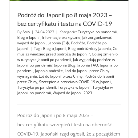
Podróż do Japonii po 8 maja 2023 –
bez certyfikatu i testu na COVID-19
By
Asia
|
24.04.2023
|
Kategorie:
Turystyka po pandemii
,
Blog o Japonii
,
Informacje praktyczne
,
Jak zorganizować
wyjazd do Japonii
,
Japonia 日本
,
Podróże
,
Podróże po
Japonii
|
Tagi:
Blog o Japonii
,
Blog podróżniczy Japonia
,
Co
musisz wiedzieć przed podróżą do Japonii?
,
Co się zmieniło
w turystyce Japonii po pandemii
,
Jak wyglądają podróże w
Japonii po pandemii?
,
Japonia Blog
,
Japonia FAQ
,
Japonia po
pandemii
,
Japonia podróże
,
Lod do Japonii przez Chiny
wymagania
,
Lot do Japonii przez Chiny
,
Podróż do Japonii
przez Chiny
,
Szczepienia przeciwko COVID-19 w Japonii
,
Turystyka po pandemii
,
Turystyka w Japonii
,
Turystyka w
Japonii po pandemii
,
Wyjazd do Japonii 2023
Podróż do Japonii po 8 maja 2023 –
bez certyfikatu szczepień i testu na obecność
COVID-19. Japoński rząd ogłosił, że z początkiem