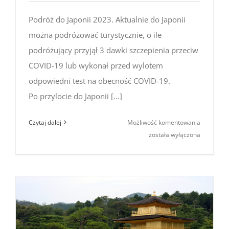
Podróż do Japonii 2023. Aktualnie do Japonii
można podróżować turystycznie, o ile
podróżujący przyjął 3 dawki szczepienia przeciw
COVID-19 lub wykonał przed wylotem
odpowiedni test na obecność COVID-19.
Po przylocie do Japonii [...]
Podróż
Czytaj dalej
Możliwość komentowania
do Japonii
została wyłączona
2023
–
wymagani
sanitarne
(do 28.04