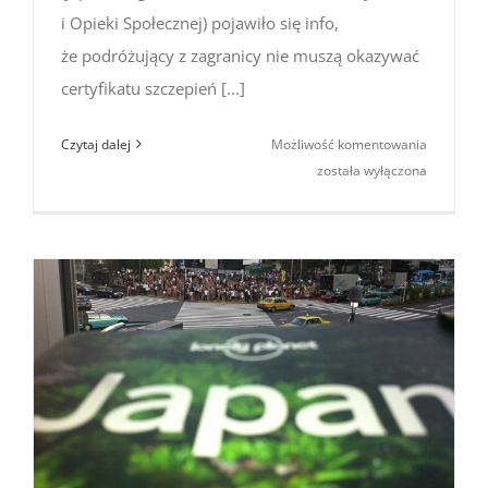
i Opieki Społecznej) pojawiło się info,
że podróżujący z zagranicy nie muszą okazywać
certyfikatu szczepień [...]
Podróż
Czytaj dalej
Możliwość komentowania
do Japonii
została wyłączona
bez certyf
i testu
od 29
kwietnia
2023