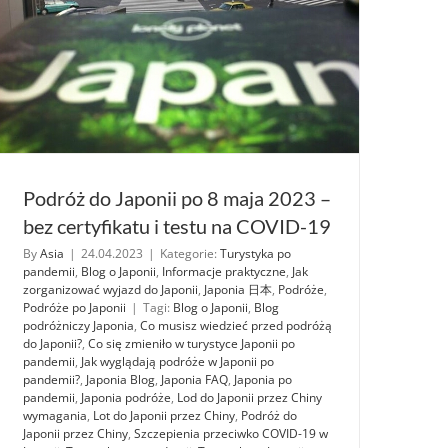
Podróż do Japonii po 8 maja 2023 –
bez certyfikatu i testu na COVID-19
By
Asia
|
24.04.2023
|
Kategorie:
Turystyka po
pandemii
,
Blog o Japonii
,
Informacje praktyczne
,
Jak
zorganizować wyjazd do Japonii
,
Japonia 日本
,
Podróże
,
Podróże po Japonii
|
Tagi:
Blog o Japonii
,
Blog
podróżniczy Japonia
,
Co musisz wiedzieć przed podróżą
do Japonii?
,
Co się zmieniło w turystyce Japonii po
pandemii
,
Jak wyglądają podróże w Japonii po
pandemii?
,
Japonia Blog
,
Japonia FAQ
,
Japonia po
pandemii
,
Japonia podróże
,
Lod do Japonii przez Chiny
wymagania
,
Lot do Japonii przez Chiny
,
Podróż do
Japonii przez Chiny
,
Szczepienia przeciwko COVID-19 w