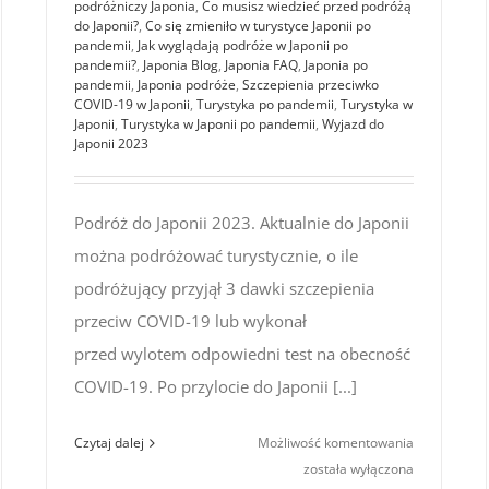
podróżniczy Japonia
,
Co musisz wiedzieć przed podróżą
do Japonii?
,
Co się zmieniło w turystyce Japonii po
pandemii
,
Jak wyglądają podróże w Japonii po
pandemii?
,
Japonia Blog
,
Japonia FAQ
,
Japonia po
pandemii
,
Japonia podróże
,
Szczepienia przeciwko
COVID-19 w Japonii
,
Turystyka po pandemii
,
Turystyka w
Japonii
,
Turystyka w Japonii po pandemii
,
Wyjazd do
Japonii 2023
Podróż do Japonii 2023. Aktualnie do Japonii
można podróżować turystycznie, o ile
podróżujący przyjął 3 dawki szczepienia
przeciw COVID-19 lub wykonał
przed wylotem odpowiedni test na obecność
COVID-19. Po przylocie do Japonii [...]
Podróż
Czytaj dalej
Możliwość komentowania
róż
do Japonii
została wyłączona