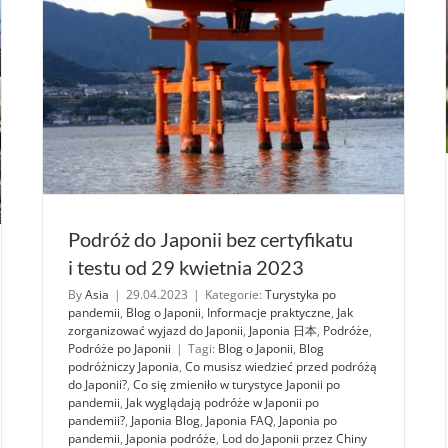
Podróż do Japonii bez certyfikatu
i testu od 29 kwietnia 2023
By
Asia
|
29.04.2023
|
Kategorie:
Turystyka po
pandemii
,
Blog o Japonii
,
Informacje praktyczne
,
Jak
zorganizować wyjazd do Japonii
,
Japonia 日本
,
Podróże
,
Podróże po Japonii
|
Tagi:
Blog o Japonii
,
Blog
podróżniczy Japonia
,
Co musisz wiedzieć przed podróżą
do Japonii?
,
Co się zmieniło w turystyce Japonii po
pandemii
,
Jak wyglądają podróże w Japonii po
pandemii?
,
Japonia Blog
,
Japonia FAQ
,
Japonia po
pandemii
,
Japonia podróże
,
Lod do Japonii przez Chiny