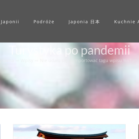
 Japonii
Podróże
Japonia 日本
Kuchnie 
Turystyka po pandemii
 główna
⇨
Wpisy
⇨
Nie udało się zaimportować tagu wpisu %s
Tury