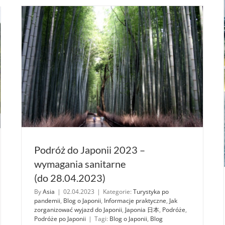
od 29
kwietnia
2023
Podróż do Japonii 2023 –
wymagania sanitarne
(do 28.04.2023)
By
Asia
|
02.04.2023
|
Kategorie:
Turystyka po
pandemii
,
Blog o Japonii
,
Informacje praktyczne
,
Jak
zorganizować wyjazd do Japonii
,
Japonia 日本
,
Podróże
,
Podróże po Japonii
|
Tagi:
Blog o Japonii
,
Blog