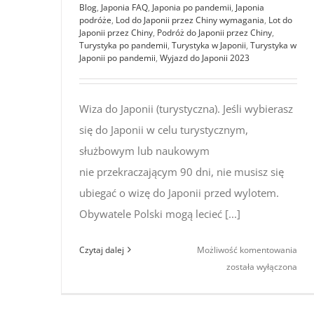
Blog
,
Japonia FAQ
,
Japonia po pandemii
,
Japonia
podróże
,
Lod do Japonii przez Chiny wymagania
,
Lot do
Japonii przez Chiny
,
Podróż do Japonii przez Chiny
,
Turystyka po pandemii
,
Turystyka w Japonii
,
Turystyka w
Japonii po pandemii
,
Wyjazd do Japonii 2023
Wiza do Japonii (turystyczna). Jeśli wybierasz
się do Japonii w celu turystycznym,
służbowym lub naukowym
nie przekraczającym 90 dni, nie musisz się
ubiegać o wizę do Japonii przed wylotem.
Obywatele Polski mogą lecieć [...]
Wiz
Czytaj dalej
Możliwość komentowania
do J
została wyłączona
202