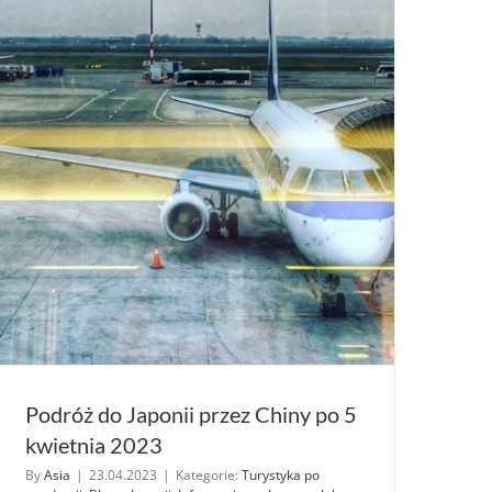
bez certyfikatu
i testu
na COVID-
19
Podróż do Japonii przez Chiny po 5
kwietnia 2023
By
Asia
|
23.04.2023
|
Kategorie:
Turystyka po