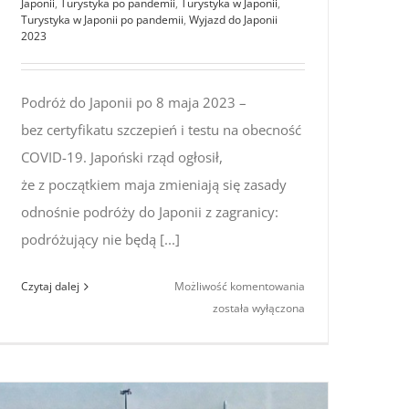
Japonii
,
Turystyka po pandemii
,
Turystyka w Japonii
,
Turystyka w Japonii po pandemii
,
Wyjazd do Japonii
2023
Podróż do Japonii po 8 maja 2023 –
bez certyfikatu szczepień i testu na obecność
COVID-19. Japoński rząd ogłosił,
że z początkiem maja zmieniają się zasady
odnośnie podróży do Japonii z zagranicy:
podróżujący nie będą [...]
Podróż
Czytaj dalej
Możliwość komentowania
do Japonii
została wyłączona
po 8
maja
atu
2023
–