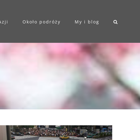
Azji
Około podróży
My i blog
styka po pandemii