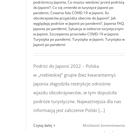
podróżniczy Japonia
,
Co musisz wiedzieć przed podróżą
do Japonii?
,
Co się zmieniło w turystyce Japonii po
pandemii
,
Czwarta fala COVID-19 w Japonii
,
Ilu
obcokrajowców przyjeżdża obecnie do Japonii?
,
Jak
wyglądają podróże w Japonii po pandemii?
,
Japonia FAQ
,
Japonia po pandemii
,
Sytuacja w sektorze turystycznym
w Japonii
,
Szczepienia przeciwko COVID-19 w Japonii
,
Turystyka po pandemii
,
Turystyka w Japonii
,
Turystyka w
Japonii po pandemii
Podróż do Japonii 2022 – Polska
w „niebieskiej” grupie (bez kwarantanny).
Japonia złagodziła restrykcje odnośnie
wjazdu obcokrajowców, w tym dopuściła
podróże turystyczne. Najważniejsza dla nas
informacją jest zaliczenie Polski [...]
Pod
Czytaj dalej
Możliwość komentowania