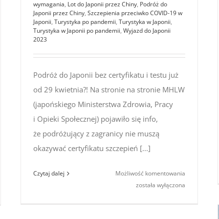
wymagania
,
Lot do Japonii przez Chiny
,
Podróż do
Japonii przez Chiny
,
Szczepienia przeciwko COVID-19 w
Japonii
,
Turystyka po pandemii
,
Turystyka w Japonii
,
Turystyka w Japonii po pandemii
,
Wyjazd do Japonii
2023
Podróż do Japonii bez certyfikatu i testu już
od 29 kwietnia?! Na stronie na stronie MHLW
(japońskiego Ministerstwa Zdrowia, Pracy
i Opieki Społecznej) pojawiło się info,
że podróżujący z zagranicy nie muszą
okazywać certyfikatu szczepień [...]
Podróż
Czytaj dalej
Możliwość komentowania
a
do Japonii
została wyłączona
aponii
bez certyfik
5
i testu