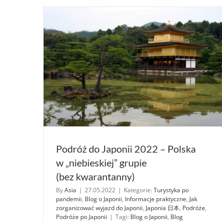
Podróż do Japonii 2022 – Polska
w „niebieskiej” grupie
(bez kwarantanny)
By
Asia
|
27.05.2022
|
Kategorie:
Turystyka po
pandemii
,
Blog o Japonii
,
Informacje praktyczne
,
Jak
zorganizować wyjazd do Japonii
,
Japonia 日本
,
Podróże
,
Podróże po Japonii
|
Tagi:
Blog o Japonii
,
Blog