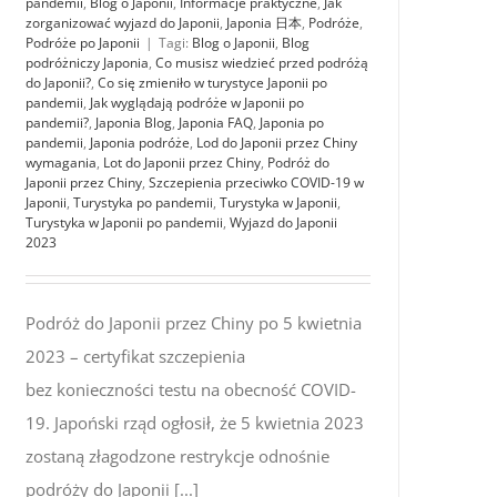
pandemii
,
Blog o Japonii
,
Informacje praktyczne
,
Jak
zorganizować wyjazd do Japonii
,
Japonia 日本
,
Podróże
,
Podróże po Japonii
|
Tagi:
Blog o Japonii
,
Blog
podróżniczy Japonia
,
Co musisz wiedzieć przed podróżą
do Japonii?
,
Co się zmieniło w turystyce Japonii po
pandemii
,
Jak wyglądają podróże w Japonii po
pandemii?
,
Japonia Blog
,
Japonia FAQ
,
Japonia po
pandemii
,
Japonia podróże
,
Lod do Japonii przez Chiny
wymagania
,
Lot do Japonii przez Chiny
,
Podróż do
Japonii przez Chiny
,
Szczepienia przeciwko COVID-19 w
Japonii
,
Turystyka po pandemii
,
Turystyka w Japonii
,
Turystyka w Japonii po pandemii
,
Wyjazd do Japonii
2023
Podróż do Japonii przez Chiny po 5 kwietnia
2023 – certyfikat szczepienia
bez konieczności testu na obecność COVID-
19. Japoński rząd ogłosił, że 5 kwietnia 2023
zostaną złagodzone restrykcje odnośnie
podróży do Japonii [...]