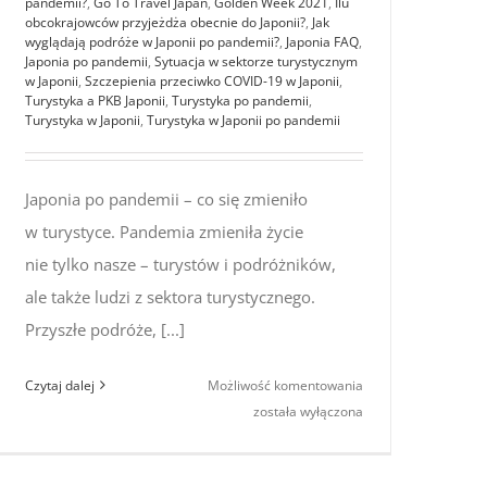
pandemii?
,
Go To Travel Japan
,
Golden Week 2021
,
Ilu
obcokrajowców przyjeżdża obecnie do Japonii?
,
Jak
wyglądają podróże w Japonii po pandemii?
,
Japonia FAQ
,
Japonia po pandemii
,
Sytuacja w sektorze turystycznym
w Japonii
,
Szczepienia przeciwko COVID-19 w Japonii
,
Turystyka a PKB Japonii
,
Turystyka po pandemii
,
Turystyka w Japonii
,
Turystyka w Japonii po pandemii
Japonia po pandemii – co się zmieniło
w turystyce. Pandemia zmieniła życie
nie tylko nasze – turystów i podróżników,
ale także ludzi z sektora turystycznego.
Przyszłe podróże, [...]
Japonia
Czytaj dalej
Możliwość komentowania
po pandemii
została wyłączona
–
co się