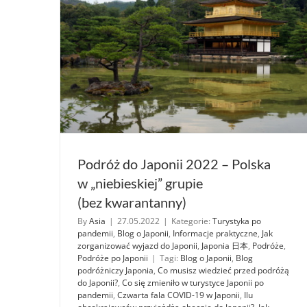
Podróż do Japonii 2022 – Polska
w „niebieskiej” grupie
(bez kwarantanny)
By
Asia
|
27.05.2022
|
Kategorie:
Turystyka po
pandemii
,
Blog o Japonii
,
Informacje praktyczne
,
Jak
zorganizować wyjazd do Japonii
,
Japonia 日本
,
Podróże
,
Podróże po Japonii
|
Tagi:
Blog o Japonii
,
Blog
podróżniczy Japonia
,
Co musisz wiedzieć przed podróżą
do Japonii?
,
Co się zmieniło w turystyce Japonii po
pandemii
,
Czwarta fala COVID-19 w Japonii
,
Ilu