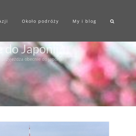
Azji
Około podróży
My i blog
 do Japonii?
 przyjeżdża obecnie do Japonii?