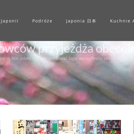
 Japonii
Podróże
Japonia 日本
Kuchnie 
jowców przyjeżdża obecnie
isy
⇨
Nie udało się zaimportować tagu wpisu %s
Ilu obcokrajowców