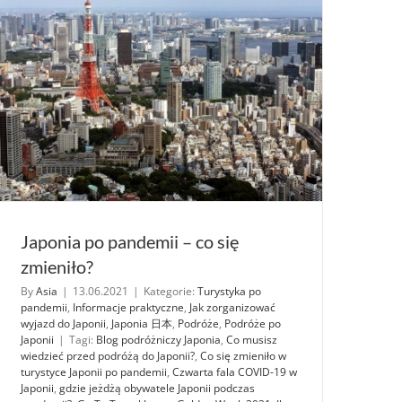
Japonia po pandemii – co się
zmieniło?
By
Asia
|
13.06.2021
|
Kategorie:
Turystyka po
pandemii
,
Informacje praktyczne
,
Jak zorganizować
wyjazd do Japonii
,
Japonia 日本
,
Podróże
,
Podróże po
Japonii
|
Tagi:
Blog podróżniczy Japonia
,
Co musisz
wiedzieć przed podróżą do Japonii?
,
Co się zmieniło w
turystyce Japonii po pandemii
,
Czwarta fala COVID-19 w
Japonii
,
gdzie jeżdżą obywatele Japonii podczas