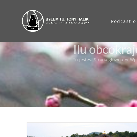
Przejdź
do
Podcast o
zawartości
Ilu obcokra
Tu jesteś
:
Strona główna
⇨
Wp