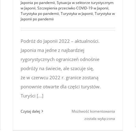
Japonia po pandemii
,
Sytuacja w sektorze turystycznym
w Japonii
,
Szczepienia przeciwko COVID-19 w Japonii
,
Turystyka po pandemii
,
Turystyka w Japonii
,
Turystyka w
Japonii po pandemii
Podróż do Japonii 2022 – aktualności.
Japonia ma jedne z najbardziej
rygorystycznych ograniczeń odnośnie
podróży na świecie, ale szacuje się,
że w czerwcu 2022 r. granice zostaną
ponownie otwarte dla części turystów.
Turyści [...]
róż
Podróż
Czytaj dalej
Możliwość komentowania
aponii
do Japonii
została wyłączona
2
2022
–