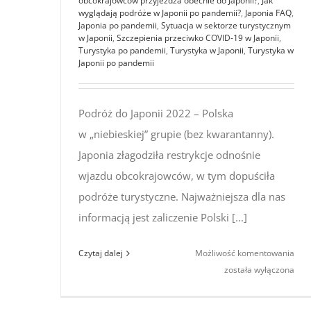
obcokrajowców przyjeżdża obecnie do Japonii?
,
Jak
wyglądają podróże w Japonii po pandemii?
,
Japonia FAQ
,
Japonia po pandemii
,
Sytuacja w sektorze turystycznym
w Japonii
,
Szczepienia przeciwko COVID-19 w Japonii
,
Turystyka po pandemii
,
Turystyka w Japonii
,
Turystyka w
Japonii po pandemii
Podróż do Japonii 2022 – Polska
w „niebieskiej” grupie (bez kwarantanny).
Japonia złagodziła restrykcje odnośnie
wjazdu obcokrajowców, w tym dopuściła
podróże turystyczne. Najważniejsza dla nas
informacją jest zaliczenie Polski [...]
Pod
Czytaj dalej
Możliwość komentowania
do J
została wyłączona
202
–