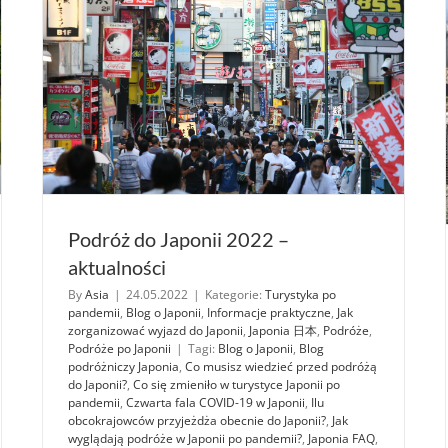
Podróż do Japonii 2022 –
aktualności
By
Asia
|
24.05.2022
|
Kategorie:
Turystyka po
pandemii
,
Blog o Japonii
,
Informacje praktyczne
,
Jak
zorganizować wyjazd do Japonii
,
Japonia 日本
,
Podróże
,
Podróże po Japonii
|
Tagi:
Blog o Japonii
,
Blog
podróżniczy Japonia
,
Co musisz wiedzieć przed podróżą
do Japonii?
,
Co się zmieniło w turystyce Japonii po
pandemii
,
Czwarta fala COVID-19 w Japonii
,
Ilu
obcokrajowców przyjeżdża obecnie do Japonii?
,
Jak
wyglądają podróże w Japonii po pandemii?
,
Japonia FAQ
,