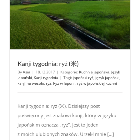
Kanji tygodnia: ryż (米)
By
Asia
|
18.12.2017
|
Kategorie:
Kuchnia japońska
,
Język
japoński
,
Kanji tygodnia
|
Tagi:
japoński ryż
,
język japoński
,
kanji na wesoło
,
ryż
,
Ryż w Japonii
,
ryż w japońskiej kuchni
Kanji tygodnia: ryż (米). Dzisiejszy post
poświęcony jest znakowi kanji, który w języku
japońskim oznacza „ryż”. Jest to jeden
z moich ulubionych znaków. Urzekł mnie [...]