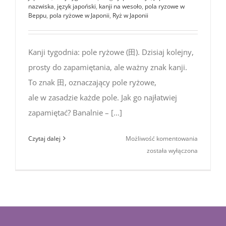
nazwiska
,
język japoński
,
kanji na wesoło
,
pola ryzowe w
Beppu
,
pola ryżowe w Japonii
,
Ryż w Japonii
Kanji tygodnia: pole ryżowe (田). Dzisiaj kolejny,
prosty do zapamiętania, ale ważny znak kanji.
To znak 田, oznaczający pole ryżowe,
ale w zasadzie każde pole. Jak go najłatwiej
zapamiętać? Banalnie – [...]
Kanji
Czytaj dalej
Możliwość komentowania
tygodnia:
została wyłączona
pole
ryżowe
(田)