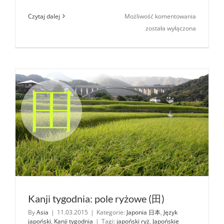
Kanji
Czytaj dalej
Możliwość komentowania
tygodnia:
została wyłączona
ryż
(米)
Kanji tygodnia: pole ryżowe (田)
By
Asia
|
11.03.2015
|
Kategorie:
Japonia 日本
,
Język
japoński
,
Kanji tygodnia
|
Tagi:
japoński ryż
,
Japońskie