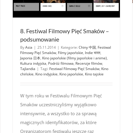
8. Festiwal Filmowy Pięć Smaków –
podsumowanie
By
Asia
|
25.11.2014
|
Kategorie:
Chiny 中国
,
Festiwal
Filmowy Pięć Smaków
,
Filmy japońskie
,
Indie भारत
,
Japonia 日本
,
Kino japońskie (filmy japońskie i anime)
,
Kultura indyjska
,
Podróż filmowa
,
Recenzje filmów
,
Tajlandia
|
Tagi:
Festiwal Filmowy Pięć Smaków
,
Kino
chińskie
,
Kino indyjskie
,
Kino japońskie
,
Kino tajskie
W tym roku w Festiwalu Filmowym Pięć
Smaków uczestniczyliśmy wyjątkowo
intensywnie, a wszystko to za sprawą
magicznych identyfikatorów, za które
a
Organizatorom festiwalu jeszcze raz
ess”