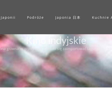
 Japonii
Podróże
Japonia 日本
Kuchnie 
Kino indyjskie
rona główna
⇨
Wpisy
⇨
Nie udało się zaimportować tagu wpisu %s