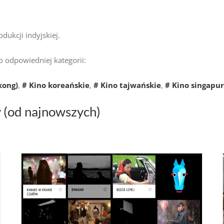
odukcji indyjskiej.
do odpowiedniej kategorii:
kong)
,
# Kino koreańskie
,
# Kino tajwańskie
,
# Kino singapur
y (od najnowszych)