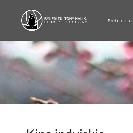
Przejdź
do
Podcast o
zawartości
Tu jesteś
:
St