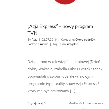
„Azja Express” – nowy program
TVN
By
Asia
|
02.07.2016
|
Kategorie:
Około podróży
,
Podróż filmowa
|
Tagi:
Kino indyjskie
Dzisiaj rano w telewizji śniadaniowej (Dzień
dobry Wakacje) Izabella Miko i Leszek Stanek
opowiadali o swoim udziale w nowym
programie typu reality show Azja Express *,
który ma być emitowany [...]
„Azj
Czytaj dalej
Możliwość komentowania
Expr