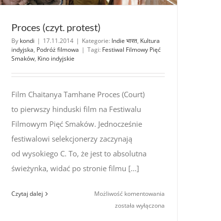
Proces (czyt. protest)
By
kondi
|
17.11.2014
|
Kategorie:
Indie भारत
,
Kultura
indyjska
,
Podróż filmowa
|
Tagi:
Festiwal Filmowy Pięć
Smaków
,
Kino indyjskie
Film Chaitanya Tamhane Proces (Court)
to pierwszy hinduski film na Festiwalu
Filmowym Pięć Smaków. Jednocześnie
festiwalowi selekcjonerzy zaczynają
od wysokiego C. To, że jest to absolutna
świeżynka, widać po stronie filmu [...]
Proces
Czytaj dalej
Możliwość komentowania
(czyt. protest)
została wyłączona