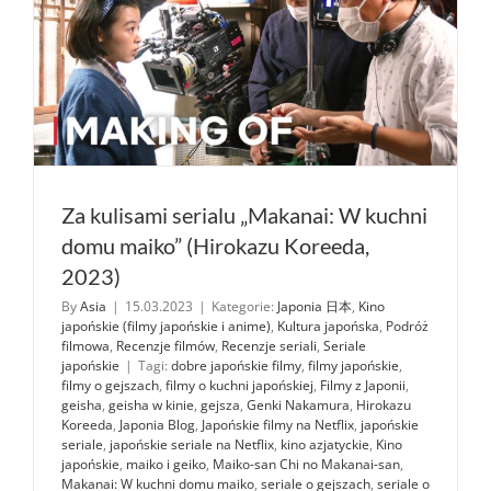
Za kulisami serialu „Makanai: W kuchni
domu maiko” (Hirokazu Koreeda,
2023)
By
Asia
|
15.03.2023
|
Kategorie:
Japonia 日本
,
Kino
japońskie (filmy japońskie i anime)
,
Kultura japońska
,
Podróż
filmowa
,
Recenzje filmów
,
Recenzje seriali
,
Seriale
japońskie
|
Tagi:
dobre japońskie filmy
,
filmy japońskie
,
filmy o gejszach
,
filmy o kuchni japońskiej
,
Filmy z Japonii
,
geisha
,
geisha w kinie
,
gejsza
,
Genki Nakamura
,
Hirokazu
Koreeda
,
Japonia Blog
,
Japońskie filmy na Netflix
,
japońskie
seriale
,
japońskie seriale na Netflix
,
kino azjatyckie
,
Kino
japońskie
,
maiko i geiko
,
Maiko-san Chi no Makanai-san
,
Makanai: W kuchni domu maiko
,
seriale o gejszach
,
seriale o