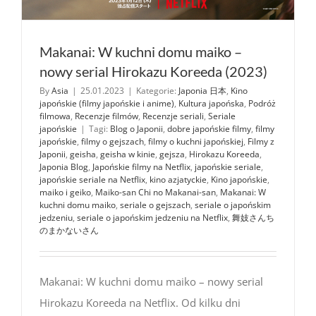
Makanai: W kuchni domu maiko –
nowy serial Hirokazu Koreeda (2023)
By
Asia
|
25.01.2023
|
Kategorie:
Japonia 日本
,
Kino
japońskie (filmy japońskie i anime)
,
Kultura japońska
,
Podróż
filmowa
,
Recenzje filmów
,
Recenzje seriali
,
Seriale
japońskie
|
Tagi:
Blog o Japonii
,
dobre japońskie filmy
,
filmy
japońskie
,
filmy o gejszach
,
filmy o kuchni japońskiej
,
Filmy z
Japonii
,
geisha
,
geisha w kinie
,
gejsza
,
Hirokazu Koreeda
,
Japonia Blog
,
Japońskie filmy na Netflix
,
japońskie seriale
,
japońskie seriale na Netflix
,
kino azjatyckie
,
Kino japońskie
,
maiko i geiko
,
Maiko-san Chi no Makanai-san
,
Makanai: W
kuchni domu maiko
,
seriale o gejszach
,
seriale o japońskim
jedzeniu
,
seriale o japońskim jedzeniu na Netflix
,
舞妓さんち
のまかないさん
Makanai: W kuchni domu maiko – nowy serial
Hirokazu Koreeda na Netflix. Od kilku dni