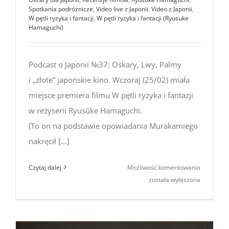
Spotkania podróżnicze
,
Video live z Japonii
,
Video z Japonii
,
W pętli ryzyka i fantacji
,
W pętli ryzyka i fantacji (Ryusuke
Hamaguchi)
Podcast o Japonii №37: Oskary, Lwy, Palmy
i „złote” japońskie kino. Wczoraj (25/02) miała
miejsce premiera filmu W pętli ryzyka i fantazji
w reżyserii Ryusūke Hamaguchi.
(To on na podstawie opowiadania Murakamiego
nakręcił [...]
Podcast
Czytaj dalej
Możliwość komentowania
o Japonii
została wyłączona
№37:
Oskary,
Lwy,
Palmy