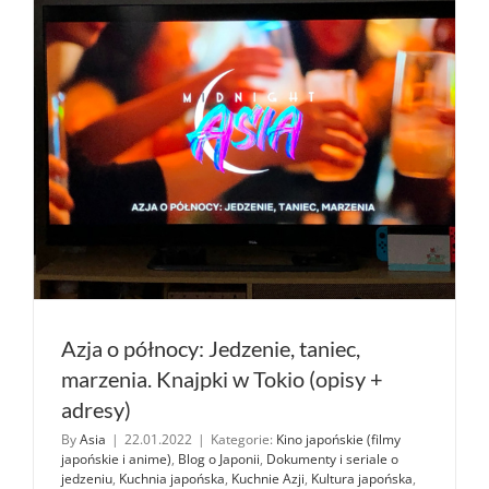
i „złote”
japońskie
kino
Azja o północy: Jedzenie, taniec,
marzenia. Knajpki w Tokio (opisy +
adresy)
By
Asia
|
22.01.2022
|
Kategorie:
Kino japońskie (filmy
japońskie i anime)
,
Blog o Japonii
,
Dokumenty i seriale o
jedzeniu
,
Kuchnia japońska
,
Kuchnie Azji
,
Kultura japońska
,