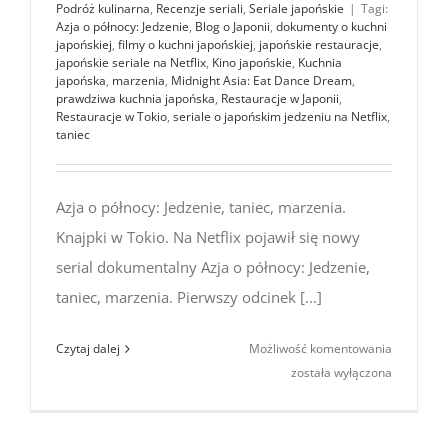
Podróż kulinarna
,
Recenzje seriali
,
Seriale japońskie
|
Tagi:
Azja o północy: Jedzenie
,
Blog o Japonii
,
dokumenty o kuchni
japońskiej
,
filmy o kuchni japońskiej
,
japońskie restauracje
,
japońskie seriale na Netflix
,
Kino japońskie
,
Kuchnia
japońska
,
marzenia
,
Midnight Asia: Eat Dance Dream
,
prawdziwa kuchnia japońska
,
Restauracje w Japonii
,
Restauracje w Tokio
,
seriale o japońskim jedzeniu na Netflix
,
taniec
Azja o północy: Jedzenie, taniec, marzenia.
Knajpki w Tokio. Na Netflix pojawił się nowy
serial dokumentalny Azja o północy: Jedzenie,
taniec, marzenia. Pierwszy odcinek [...]
Azja
Czytaj dalej
Możliwość komentowania
o północy:
została wyłączona
Jedzenie,
taniec,
marzenia.