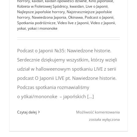
horrory
,
kaidan
,
kaidan opowieści dziwne
,
Kino japońskie
,
Kobieta w Fioletowej Spódnicy
,
kwaidan
,
Live o Japonii
,
Najlepsze japońskie horrory
,
Najstraszniejsze japońskie
horrory
,
Nawiedzona Japonia
,
Okinawa
,
Podcast o Japonii
,
Spotkania podróżnicze
,
Video live z Japonii
,
Video z Japonii
,
yokai
,
yokai i mononoke
Podcast o Japonii №35: Nawiedzone historie.
Serdecznie dziękujemy wszystkim, którzy wzięli
udział w halloweenowym spotkaniu LIVE z serii
podcast O Japonii LIVE pt. Nawiedzone historie.
Podczas spotkania rozmawialiśmy
o yōkai/mononoke – japońskich [...]
Podcast
Czytaj dalej
Możliwość komentowania
o Japonii
została wyłączona
№35:
Nawiedzo