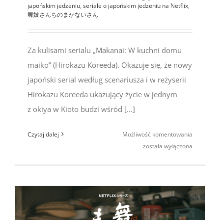
japońskim jedzeniu
,
seriale o japońskim jedzeniu na Netflix
,
舞妓さんちのまかないさん
Za kulisami serialu „Makanai: W kuchni domu
maiko” (Hirokazu Koreeda). Okazuje się, że nowy
japoński serial według scenariusza i w reżyserii
Hirokazu Koreeda ukazujący życie w jednym
z okiya w Kioto budzi wśród [...]
Za kulisa
Czytaj dalej
Możliwość komentowania
serialu
została wyłączona
„Makanai:
W kuchni
domu
maiko”
(Hirokazu
Koreeda,