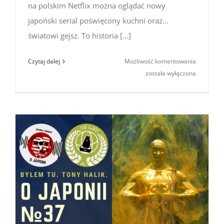
na polskim Netflix można oglądać nowy
japoński serial poświęcony kuchni oraz…
światowi gejsz. To historia [...]
Makanai:
Czytaj dalej
Możliwość komentowania
W kuchni
została wyłączona
domu
maiko
–
nowy
serial
Hirokazu
Koreeda
(2023)