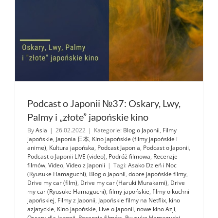
Podcast o Japonii №37: Oskary, Lwy,
Palmy i „złote” japońskie kino
By
Asia
|
26.02.2022
|
Kategorie:
Blog o Japonii
,
Filmy
japońskie
,
Japonia 日本
,
Kino japońskie (filmy japońskie i
anime)
,
Kultura japońska
,
Podcast Japonia
,
Podcast o Japonii
,
Podcast o Japonii LIVE (video)
,
Podróż filmowa
,
Recenzje
filmów
,
Video
,
Video z Japonii
|
Tagi:
Asako Dzień i Noc
(Ryusuke Hamaguchi)
,
Blog o Japonii
,
dobre japońskie filmy
,
Drive my car (film)
,
Drive my car (Haruki Murakami)
,
Drive
my car (Ryusuke Hamaguchi)
,
filmy japońskie
,
filmy o kuchni
japońskiej
,
Filmy z Japonii
,
Japońskie filmy na Netflix
,
kino
azjatyckie
,
Kino japońskie
,
Live o Japonii
,
nowe kino Azji
,
Oscary dla Japonii
,
Recenzje filmów
,
Ryusuke Hamaguchi
,