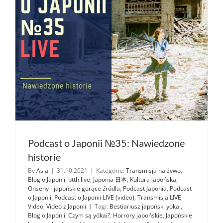
Podcast o Japonii №35: Nawiedzone
historie
By
Asia
|
31.10.2021
|
Kategorie:
Transmisja na żywo
,
Blog o Japonii
,
btth live
,
Japonia 日本
,
Kultura japońska
,
Onseny - japońskie gorące źródla
,
Podcast Japonia
,
Podcast
o Japonii
,
Podcast o Japonii LIVE (video)
,
Transmisja LIVE
,
Video
,
Video z Japonii
|
Tagi:
Bestiariusz japoński yokai
,
Blog o Japonii
,
Czym są yōkai?
,
Horrory japońskie
,
Japońskie