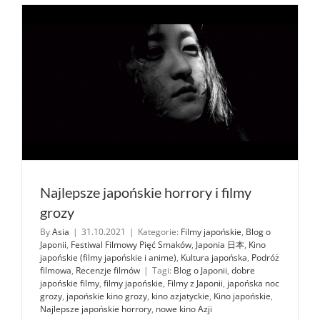
Knajpki
w Tokio
(opisy
+
adresy)
Najlepsze japońskie horrory i filmy
grozy
By
Asia
|
31.10.2021
|
Kategorie:
Filmy japońskie
,
Blog o
Japonii
,
Festiwal Filmowy Pięć Smaków
,
Japonia 日本
,
Kino
japońskie (filmy japońskie i anime)
,
Kultura japońska
,
Podróż
filmowa
,
Recenzje filmów
|
Tagi:
Blog o Japonii
,
dobre
japońskie filmy
,
filmy japońskie
,
Filmy z Japonii
,
japońska noc
grozy
,
japońskie kino grozy
,
kino azjatyckie
,
Kino japońskie
,
Najlepsze japońskie horrory
,
nowe kino Azji