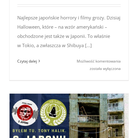
Najlepsze japońskie horrory i filmy grozy. Dzisiaj
Halloween, które – na wzór amerykański –
obchodzone jest także w Japonii. To właśnie
w Tokio, a zwłaszcza w Shibuya [...]
Najlepsze
Czytaj dalej
Możliwość komentowania
japońskie
została wyłączona
horrory
i filmy
grozy