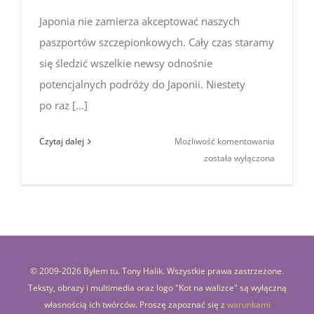
Japonia nie zamierza akceptować naszych
paszportów szczepionkowych. Cały czas staramy
się śledzić wszelkie newsy odnośnie
potencjalnych podróży do Japonii. Niestety
po raz [...]
Japonia
Czytaj dalej
Możliwość komentowania
nie zamie
została wyłączona
akceptow
naszych
paszport
szczepio
© 2009-
2026 Byłem tu. Tony Halik. Wszystkie prawa zastrzeżone.
Teksty, obrazy i multimedia oraz logo "Kot na walizce" są wyłączną
własnością ich twórców. Proszę zapoznać się z
warunkami