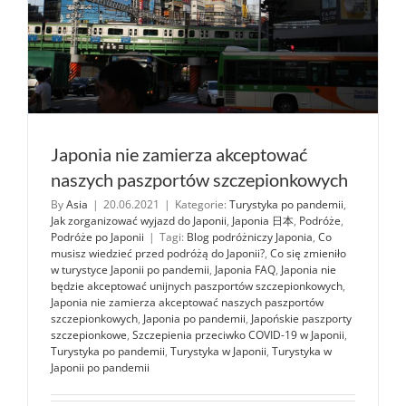
Japonia nie zamierza akceptować
naszych paszportów szczepionkowych
By
Asia
|
20.06.2021
|
Kategorie:
Turystyka po pandemii
,
Jak zorganizować wyjazd do Japonii
,
Japonia 日本
,
Podróże
,
Podróże po Japonii
|
Tagi:
Blog podróżniczy Japonia
,
Co
musisz wiedzieć przed podróżą do Japonii?
,
Co się zmieniło
w turystyce Japonii po pandemii
,
Japonia FAQ
,
Japonia nie
będzie akceptować unijnych paszportów szczepionkowych
,
Japonia nie zamierza akceptować naszych paszportów
szczepionkowych
,
Japonia po pandemii
,
Japońskie paszporty
szczepionkowe
,
Szczepienia przeciwko COVID-19 w Japonii
,
Turystyka po pandemii
,
Turystyka w Japonii
,
Turystyka w
Japonii po pandemii