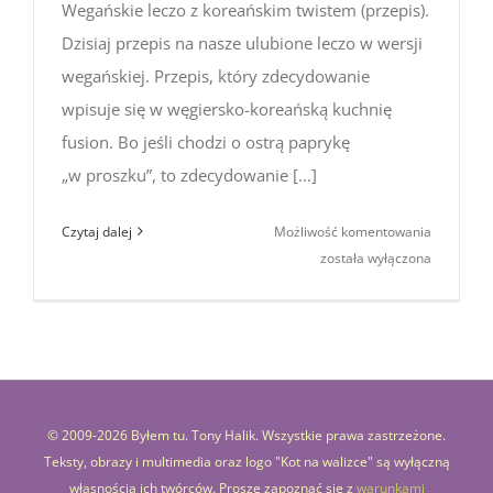
Wegańskie leczo z koreańskim twistem (przepis).
Dzisiaj przepis na nasze ulubione leczo w wersji
wegańskiej. Przepis, który zdecydowanie
wpisuje się w węgiersko-koreańską kuchnię
fusion. Bo jeśli chodzi o ostrą paprykę
„w proszku”, to zdecydowanie [...]
Wegański
Czytaj dalej
Możliwość komentowania
leczo
została wyłączona
z koreańs
twistem
(przepis)
© 2009-
2026 Byłem tu. Tony Halik. Wszystkie prawa zastrzeżone.
Teksty, obrazy i multimedia oraz logo "Kot na walizce" są wyłączną
własnością ich twórców. Proszę zapoznać się z
warunkami