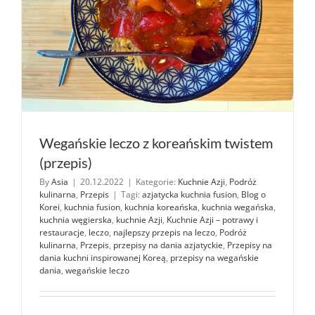
Wegańskie leczo z koreańskim twistem
(przepis)
By
Asia
|
20.12.2022
|
Kategorie:
Kuchnie Azji
,
Podróż
kulinarna
,
Przepis
|
Tagi:
azjatycka kuchnia fusion
,
Blog o
Korei
,
kuchnia fusion
,
kuchnia koreańska
,
kuchnia wegańska
,
kuchnia węgierska
,
kuchnie Azji
,
Kuchnie Azji – potrawy i
restauracje
,
leczo
,
najlepszy przepis na leczo
,
Podróż
kulinarna
,
Przepis
,
przepisy na dania azjatyckie
,
Przepisy na
dania kuchni inspirowanej Koreą
,
przepisy na wegańskie
dania
,
wegańskie leczo