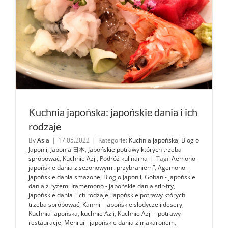
Kuchnia japońska: japońskie dania i ich
rodzaje
By
Asia
|
17.05.2022
|
Kategorie:
Kuchnia japońska
,
Blog o
Japonii
,
Japonia 日本
,
Japońskie potrawy których trzeba
spróbować
,
Kuchnie Azji
,
Podróż kulinarna
|
Tagi:
Aemono -
japońskie dania z sezonowym „przybraniem”
,
Agemono -
japońskie dania smażone
,
Blog o Japonii
,
Gohan - japońskie
dania z ryżem
,
Itamemono - japońskie dania stir-fry
,
japońskie dania i ich rodzaje
,
Japońskie potrawy których
trzeba spróbować
,
Kanmi - japońskie słodycze i desery
,
Kuchnia japońska
,
kuchnie Azji
,
Kuchnie Azji – potrawy i
restauracje
,
Menrui - japońskie dania z makaronem
,