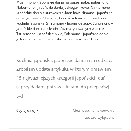
Mushimono - japońskie dania na parze
,
nabe
,
nabemono
,
Nabemono - japońskie dania jednogarnkowe
,
Namamono -
japońskie dania z surowych składników
,
Nimono - japońskie
dania gotowane/duszone
,
Podróż kulinarna
,
prawdziwa
kuchnia japońska
,
Shirumono - japońskie zupy
,
Sunomono –
japońskie dania ze składników marynowanych w occie
,
Tsukemono - japońskie pikle
,
Yakimono - japońskie dania
gillowane
,
Zensai - japońskie przystawki i przekąski
Kuchnia japońska: japońskie dania i ich rodzaje.
Zrobiłam update artykułu, w którym omawiam
15 najważniejszych kategorii japońskich dań
(z przykładami potraw i linkami do przepisów).
[…]
Kuchnia
Czytaj dalej
Możliwość komentowania
japońska:
została wyłączona
japońskie