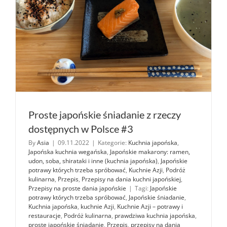
Proste japońskie śniadanie z rzeczy
dostępnych w Polsce #3
By
Asia
|
09.11.2022
|
Kategorie:
Kuchnia japońska
,
Japońska kuchnia wegańska
,
Japońskie makarony: ramen,
udon, soba, shirataki i inne (kuchnia japońska)
,
Japońskie
potrawy których trzeba spróbować
,
Kuchnie Azji
,
Podróż
kulinarna
,
Przepis
,
Przepisy na dania kuchni japońskiej
,
Przepisy na proste dania japońskie
|
Tagi:
Japońskie
potrawy których trzeba spróbować
,
Japońskie śniadanie
,
Kuchnia japońska
,
kuchnie Azji
,
Kuchnie Azji – potrawy i
restauracje
,
Podróż kulinarna
,
prawdziwa kuchnia japońska
,
proste japońskie śniadanie
,
Przepis
,
przepisy na dania