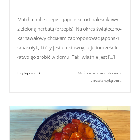
Matcha mille crepe – japoński tort naleśnikowy
z zieloną herbatą (przepis). Na okres świąteczno-
karnawałowy chciałam zaproponować japoński
smakołyk, który jest efektowny, a jednocześnie
łatwo go zrobić w domu. Taki właśnie jest [...]
Matcha
Czytaj dalej
Możliwość komentowania
mille
została wyłączona
crepe
–
japoński
tort
naleśniko
z zieloną
herbatą