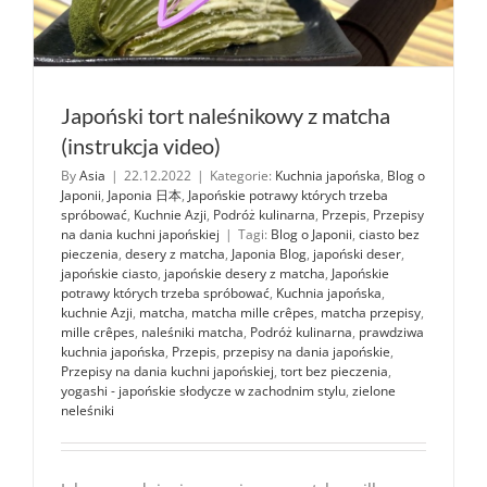
Japoński tort naleśnikowy z matcha
(instrukcja video)
By
Asia
|
22.12.2022
|
Kategorie:
Kuchnia japońska
,
Blog o
Japonii
,
Japonia 日本
,
Japońskie potrawy których trzeba
spróbować
,
Kuchnie Azji
,
Podróż kulinarna
,
Przepis
,
Przepisy
na dania kuchni japońskiej
|
Tagi:
Blog o Japonii
,
ciasto bez
pieczenia
,
desery z matcha
,
Japonia Blog
,
japoński deser
,
japońskie ciasto
,
japońskie desery z matcha
,
Japońskie
potrawy których trzeba spróbować
,
Kuchnia japońska
,
kuchnie Azji
,
matcha
,
matcha mille crêpes
,
matcha przepisy
,
mille crêpes
,
naleśniki matcha
,
Podróż kulinarna
,
prawdziwa
kuchnia japońska
,
Przepis
,
przepisy na dania japońskie
,
Przepisy na dania kuchni japońskiej
,
tort bez pieczenia
,
yogashi - japońskie słodycze w zachodnim stylu
,
zielone
neleśniki