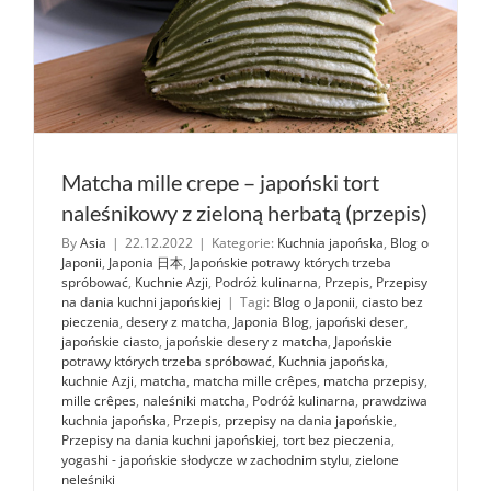
Matcha mille crepe – japoński tort
naleśnikowy z zieloną herbatą (przepis)
By
Asia
|
22.12.2022
|
Kategorie:
Kuchnia japońska
,
Blog o
Japonii
,
Japonia 日本
,
Japońskie potrawy których trzeba
spróbować
,
Kuchnie Azji
,
Podróż kulinarna
,
Przepis
,
Przepisy
na dania kuchni japońskiej
|
Tagi:
Blog o Japonii
,
ciasto bez
pieczenia
,
desery z matcha
,
Japonia Blog
,
japoński deser
,
japońskie ciasto
,
japońskie desery z matcha
,
Japońskie
potrawy których trzeba spróbować
,
Kuchnia japońska
,
kuchnie Azji
,
matcha
,
matcha mille crêpes
,
matcha przepisy
,
mille crêpes
,
naleśniki matcha
,
Podróż kulinarna
,
prawdziwa
kuchnia japońska
,
Przepis
,
przepisy na dania japońskie
,
Przepisy na dania kuchni japońskiej
,
tort bez pieczenia
,
yogashi - japońskie słodycze w zachodnim stylu
,
zielone
neleśniki