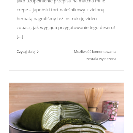
Jako uzupełnienie przepisu na matcha mille
crepe – japoński tort naleśnikowy z zieloną
herbatą nagraliśmy też instrukcję video –
zobacz, jak wygląda przygotowanie tego deseru!
[…]
Japoński
Czytaj dalej
Możliwość komentowania
tort
została wyłączona
naleśniko
z matcha
(instrukcj
video)