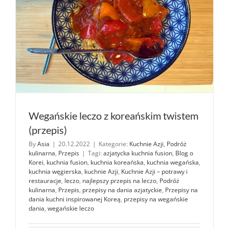
(przepis)
Wegańskie leczo z koreańskim twistem
(przepis)
By
Asia
|
20.12.2022
|
Kategorie:
Kuchnie Azji
,
Podróż
kulinarna
,
Przepis
|
Tagi:
azjatycka kuchnia fusion
,
Blog o
Korei
,
kuchnia fusion
,
kuchnia koreańska
,
kuchnia wegańska
,
kuchnia węgierska
,
kuchnie Azji
,
Kuchnie Azji – potrawy i
restauracje
,
leczo
,
najlepszy przepis na leczo
,
Podróż
kulinarna
,
Przepis
,
przepisy na dania azjatyckie
,
Przepisy na
dania kuchni inspirowanej Koreą
,
przepisy na wegańskie
dania
,
wegańskie leczo