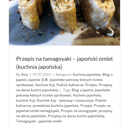
Przepis na tamagoyaki – japoński omlet
(kuchnia japońska)
By
Asia
|
07.07.2023
|
Kategorie:
Kuchnia japońska
,
Blog o
Japonii
,
Japonia 日本
,
Japońskie potrawy których trzeba
spróbować
,
Kuchnie Azji
,
Podróż kulinarna
,
Przepis
,
Przepisy
na dania kuchni japońskiej
|
Tagi:
Blog o Japonii
,
Japońskie
potrawy których trzeba spróbować
,
Kuchnia japońska
,
kuchnie Azji
,
Kuchnie Azji – potrawy i restauracje
,
Podróż
kulinarna
,
prawdziwa kuchnia japońska
,
Przepis
,
Przepis na
japoński omlet tamagoyaki
,
Przepis na tamagoyaki
,
przepisy
na dania japońskie
,
Przepisy na dania kuchni japońskiej
,
Tamagoyaki - japoński omlet