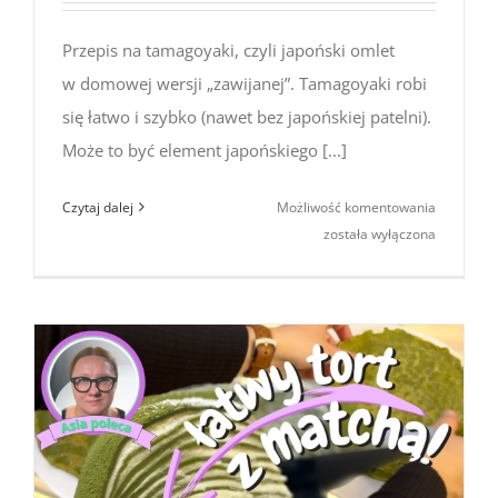
Przepis na tamagoyaki, czyli japoński omlet
w domowej wersji „zawijanej”. Tamagoyaki robi
się łatwo i szybko (nawet bez japońskiej patelni).
Może to być element japońskiego [...]
Przepis
Czytaj dalej
Możliwość komentowania
na tamago
została wyłączona
–
japoński
omlet
(kuchnia
japońska)