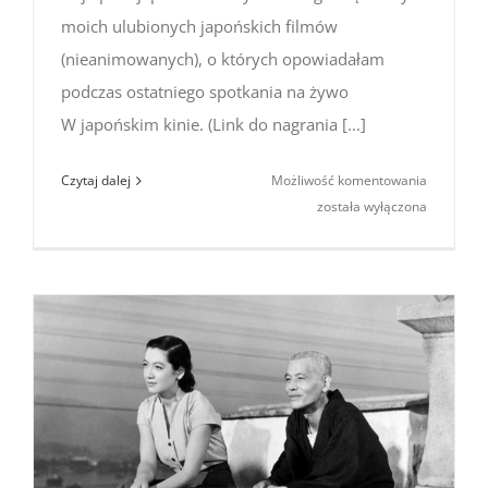
moich ulubionych japońskich filmów
(nieanimowanych), o których opowiadałam
podczas ostatniego spotkania na żywo
W japońskim kinie. (Link do nagrania [...]
Najlepsze
Czytaj dalej
Możliwość komentowania
japońskie
została wyłączona
filmy
(wybór
Asi)
–
część
2