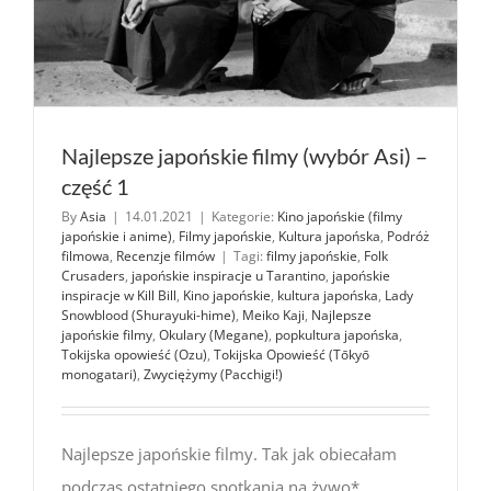
Najlepsze japońskie filmy (wybór Asi) –
część 1
By
Asia
|
14.01.2021
|
Kategorie:
Kino japońskie (filmy
japońskie i anime)
,
Filmy japońskie
,
Kultura japońska
,
Podróż
filmowa
,
Recenzje filmów
|
Tagi:
filmy japońskie
,
Folk
Crusaders
,
japońskie inspiracje u Tarantino
,
japońskie
inspiracje w Kill Bill
,
Kino japońskie
,
kultura japońska
,
Lady
Snowblood (Shurayuki-hime)
,
Meiko Kaji
,
Najlepsze
japońskie filmy
,
Okulary (Megane)
,
popkultura japońska
,
Tokijska opowieść (Ozu)
,
Tokijska Opowieść (Tōkyō
monogatari)
,
Zwyciężymy (Pacchigi!)
Najlepsze japońskie filmy. Tak jak obiecałam
podczas ostatniego spotkania na żywo*,