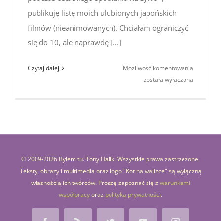
publikuję listę moich ulubionych japońskich
filmów (nieanimowanych). Chciałam ograniczyć
się do 10, ale naprawdę [...]
Najlepsze
Czytaj dalej
Możliwość komentowania
japońskie
została wyłączona
filmy
(wybór
Asi)
–
część
1
© 2009-
2026 Byłem tu. Tony Halik. Wszystkie prawa zastrzeżone.
Teksty, obrazy i multimedia oraz logo "Kot na walizce" są wyłączną
własnością ich twórców. Proszę zapoznać się z
warunkami
współpracy
oraz
polityką prywatności
.