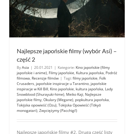
Najlepsze japońskie filmy (wybór Asi) –
część 2
By
Asia
|
20.01.2021
|
Kategorie:
Kino japońskie (filmy
japońskie i anime)
,
Filmy japońskie
,
Kultura japońska
,
Podróż
filmowa
,
Recenzje filmów
|
Tagi:
filmy japońskie
,
Folk
Crusaders
,
japońskie inspiracje u Tarantino
,
japońskie
inspiracje w Kill Bill
,
Kino japońskie
,
kultura japońska
,
Lady
Snowblood (Shurayuki-hime)
,
Meiko Kaji
,
Najlepsze
japońskie filmy
,
Okulary (Megane)
,
popkultura japońska
,
Tokijska opowieść (Ozu)
,
Tokijska Opowieść (Tōkyō
monogatari)
,
Zwyciężymy (Pacchigi!)
Najlepsze japońskie filmy #2. Druga część listy