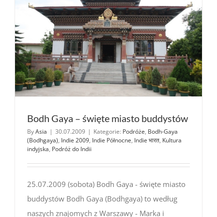
Bodh Gaya – święte miasto buddystów
By
Asia
|
30.07.2009
|
Kategorie:
Podróże
,
Bodh-Gaya
(Bodhgaya)
,
Indie 2009
,
Indie Północne
,
Indie भारत
,
Kultura
indyjska
,
Podróż do Indii
25.07.2009 (sobota) Bodh Gaya - święte miasto
buddystów Bodh Gaya (Bodhgaya) to według
naszych znajomych z Warszawy - Marka i