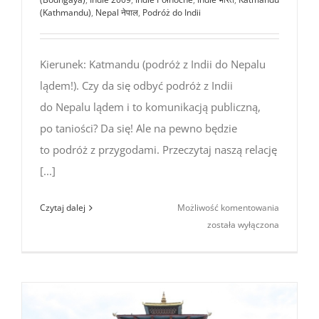
(Kathmandu)
,
Nepal नेपाल
,
Podróż do Indii
Kierunek: Katmandu (podróż z Indii do Nepalu
lądem!). Czy da się odbyć podróż z Indii
do Nepalu lądem i to komunikacją publiczną,
po taniości? Da się! Ale na pewno będzie
to podróż z przygodami. Przeczytaj naszą relację
[...]
Kierunek:
Czytaj dalej
Możliwość komentowania
Katmandu
została wyłączona
(podróż
z Indii
do Nepalu
lądem!)