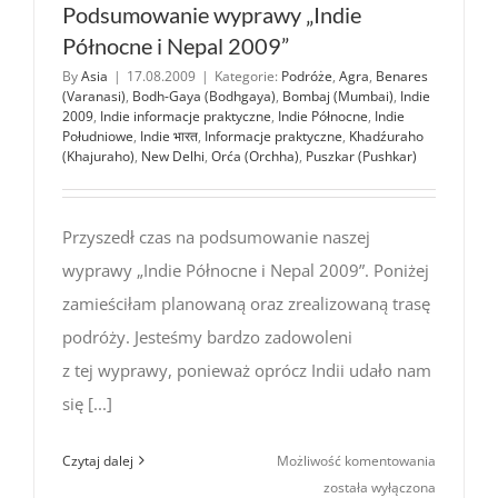
Podsumowanie wyprawy „Indie
Północne i Nepal 2009”
By
Asia
|
17.08.2009
|
Kategorie:
Podróże
,
Agra
,
Benares
(Varanasi)
,
Bodh-Gaya (Bodhgaya)
,
Bombaj (Mumbai)
,
Indie
2009
,
Indie informacje praktyczne
,
Indie Północne
,
Indie
Południowe
,
Indie भारत
,
Informacje praktyczne
,
Khadźuraho
(Khajuraho)
,
New Delhi
,
Orća (Orchha)
,
Puszkar (Pushkar)
Przyszedł czas na podsumowanie naszej
wyprawy „Indie Północne i Nepal 2009”. Poniżej
zamieściłam planowaną oraz zrealizowaną trasę
podróży. Jesteśmy bardzo zadowoleni
z tej wyprawy, ponieważ oprócz Indii udało nam
się [...]
Podsumow
Czytaj dalej
Możliwość komentowania
wyprawy
została wyłączona