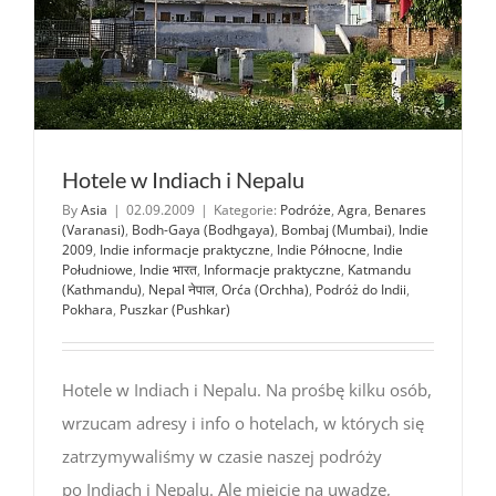
Hotele w Indiach i Nepalu
By
Asia
|
02.09.2009
|
Kategorie:
Podróże
,
Agra
,
Benares
(Varanasi)
,
Bodh-Gaya (Bodhgaya)
,
Bombaj (Mumbai)
,
Indie
2009
,
Indie informacje praktyczne
,
Indie Północne
,
Indie
Południowe
,
Indie भारत
,
Informacje praktyczne
,
Katmandu
(Kathmandu)
,
Nepal नेपाल
,
Orća (Orchha)
,
Podróż do Indii
,
Pokhara
,
Puszkar (Pushkar)
Hotele w Indiach i Nepalu. Na prośbę kilku osób,
wrzucam adresy i info o hotelach, w których się
zatrzymywaliśmy w czasie naszej podróży
po Indiach i Nepalu. Ale miejcie na uwadze,