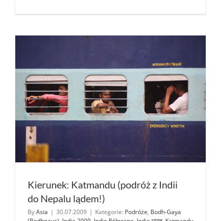
„Indie
Północne
i Nepal
2009”
Kierunek: Katmandu (podróż z Indii
do Nepalu lądem!)
By
Asia
|
30.07.2009
|
Kategorie:
Podróże
,
Bodh-Gaya
(Bodhgaya)
,
Indie 2009
,
Indie Północne
,
Indie भारत
,
Katmandu