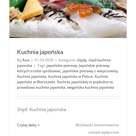
Kuchnia japońska
By
Asia
|
01.03.2020
|
Kategorie:
slajdy
,
slajd-kuchnia-
japonska
|
Tagi:
japońskie potrawy
,
Japońskie potrawy
których trzeba spróbować
,
japońskie potrawy z wieprzowiny
,
Kuchnia japońska
,
kuchnia japońska w Polsce
,
Kuchnia
japońska w Warszawie
,
Kuchnia japońskiej w popkulturze
,
prawdziwa kuchnia japońska
,
wegańska kuchnia japońska
Slajd: Kuchnia japońska
Kuchnia
Czytaj dalej
Możliwość komentowania
japońska
została wyłączona