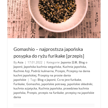
Gomashio – najprostsza japońska
posypka do ryżu furikake [przepis]
By
Asia
|
17.01.2022
|
Kategorie:
Japonia 日本
,
Blog o
Japonii
,
Japońska kuchnia wegańska
,
Kuchnia japońska
,
Kuchnie Azji
,
Podróż kulinarna
,
Przepis
,
Przepisy na dania
kuchni japońskiej
,
Przepisy na proste dania
japońskie
|
Tagi:
Blog o Japonii
,
Co to jest furikake
,
Furikake
,
Gomashio
,
japońskie potrawy
,
japońskie składniki
,
kuchnia azjatycka
,
Kuchnia japońska
,
prawdziwa kuchnia
japońska
,
Przepis
,
przepis na furikake
,
przepisy na japońskie
dania