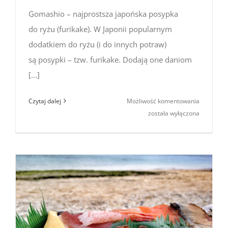
Gomashio – najprostsza japońska posypka
do ryżu (furikake). W Japonii popularnym
dodatkiem do ryżu (i do innych potraw)
są posypki – tzw. furikake. Dodają one daniom
[...]
Gomashio
Czytaj dalej
Możliwość komentowania
–
została wyłączona
najprosts
japońska
posypka
do ryżu
furikake
[przepis]