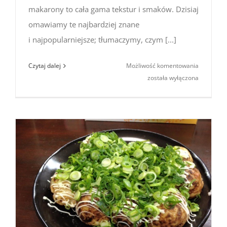
makarony to cała gama tekstur i smaków. Dzisiaj
omawiamy te najbardziej znane
i najpopularniejsze; tłumaczymy, czym [...]
Japońskie
Czytaj dalej
Możliwość komentowania
makarony
została wyłączona
ramen,
soba,
udon,
somen,
hiyamugi,
okinawa
soba
i inne