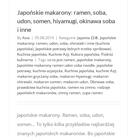
Japońskie makarony: ramen, soba,
udon, somen, hiyamugi, okinawa soba
i inne
By
Asia
|
05.08.2019
|
Kategorie:
Japonia 日本
,
Japońskie
makarony: ramen, udon, soba, shirataki i inne (kuchnia
japońska)
,
Japońskie potrawy których trzeba spróbować
,
Kuchnia japońska
,
Kuchnie Azji
,
Kultura japońska
,
Podróż
kulinarna
|
Tagi:
co to jest ramen
,
japońskie makarony
,
Japońskie makarony ramen udon soba noodle
,
japońskie
potrawy
,
kuchnia azjatycka
,
Kuchnia japońska
,
kuchnie Azji
,
makaron gryczany soba
,
makaron hiyamugi
,
makaron
shirataki
,
makaron somen
,
makaron udon
,
Okinawa soba
,
prawdziwa kuchnia japońska
,
ramen na zimno
,
rodzaje
japońskich makaronów
,
zimny ramen
,
zupa ramen
Japońskie makarony. Ramen, soba, udon,
somen… To tylko kilka przykładów najbardziej
znanych japońskich makaronów. Bo japońskie