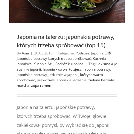
Japonia na talerzu: japońskie potrawy,
których trzeba spróbować (top 15)
By
Asia
|
26.03.2018
|
Kategorie:
Podróże
,
Japonia 日本
,
Japońskie potrawy których trzeba spróbować
,
Kuchnia
japońska
,
Kuchnie Azji
,
Podróż kulinarna
|
Tagi:
jak smakuje
sushi w japonii
,
Japonia - co warto zjeść
,
Japonia potrawy
,
japońskie potrawy
,
jedzenie w japonii
,
których warto
spróbować
,
prawdziwe japońskie jedzenie
,
zielona herbata
matcha
,
zupa ramen
Japonia na talerzu: japońskie potrawy,
których trzeba spróbować. W Twojej głowie
zakiełkował pomysł, by wybrać się do Japonii,
ale nie bardzo wiesz, czy ten kraj będzie dla