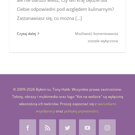
Ciebie odpowiedni pod względem kulinarnym?
Zastanawiasz się, co można [...]
Japonia
Czytaj dalej
Możliwość komentowania
na talerzu
została wyłączona
japońskie
potrawy,
których t
spróbowa
(top
15)
© 2009-
2026 Byłem tu. Tony Halik. Wszystkie prawa zastrzeżone.
Teksty, obrazy i multimedia oraz logo "Kot na walizce" są wyłączną
własnością ich twórców. Proszę zapoznać się z
warunkami
współpracy
oraz
polityką prywatności
.
Facebook
Rss
Twitter
YouTube
Instagram