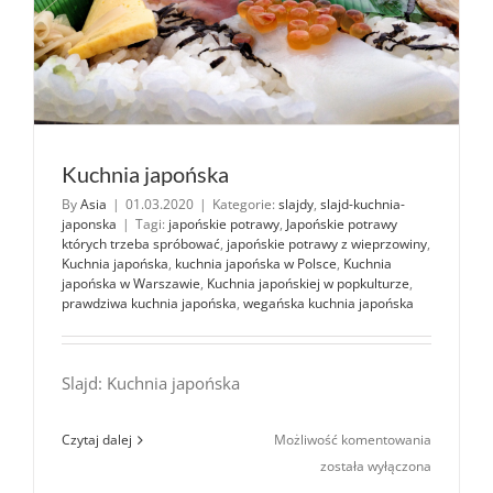
Kuchnia japońska
By
Asia
|
01.03.2020
|
Kategorie:
slajdy
,
slajd-kuchnia-
japonska
|
Tagi:
japońskie potrawy
,
Japońskie potrawy
których trzeba spróbować
,
japońskie potrawy z wieprzowiny
,
Kuchnia japońska
,
kuchnia japońska w Polsce
,
Kuchnia
japońska w Warszawie
,
Kuchnia japońskiej w popkulturze
,
prawdziwa kuchnia japońska
,
wegańska kuchnia japońska
Slajd: Kuchnia japońska
Kuchnia
Czytaj dalej
Możliwość komentowania
japońska
została wyłączona