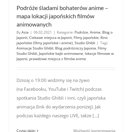
Podróże śladami bohaterów anime –
mapa lokacji japońskich filmów
animowanych
By
Asia
|
06.02.2021
|
Kategorie:
Podróże
,
Anime
,
Blog o
Japonii
,
Ciekawe miejsca w Japonii
,
Filmy japońskie
,
Kino
japońskie (filmy japońskie i anime)
,
Studio Ghibli
|
Tagi:
Animacje Studio Ghibli
,
Blog podróżniczy Japonia
,
Filmy
Studio Ghibli
,
Japońskie bajki animowane
,
lokacje filmowe w
Japonii
,
prawdziwe miejsca z filmów anime
Dzisiaj o 19:00 widzimy się na żywo
(na Facebooku, YouTube i Twitch) podczas
spotkania Studio Ghibli i inni, czyli japońska
animacja (link do wydarzenia poniżej). Jak
podczas każdego naszego LIVE, także [...]
Podróże
Czytaj dalej
Możliwość komentowania