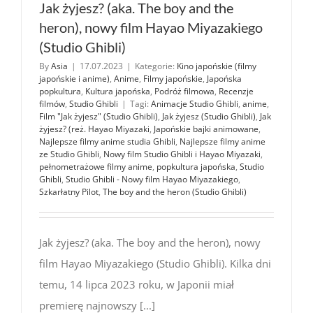
Jak żyjesz? (aka. The boy and the
heron), nowy film Hayao Miyazakiego
(Studio Ghibli)
By
Asia
|
17.07.2023
|
Kategorie:
Kino japońskie (filmy
japońskie i anime)
,
Anime
,
Filmy japońskie
,
Japońska
popkultura
,
Kultura japońska
,
Podróż filmowa
,
Recenzje
filmów
,
Studio Ghibli
|
Tagi:
Animacje Studio Ghibli
,
anime
,
Film "Jak żyjesz" (Studio Ghibli)
,
Jak żyjesz (Studio Ghibli)
,
Jak
żyjesz? (reż. Hayao Miyazaki
,
Japońskie bajki animowane
,
Najlepsze filmy anime studia Ghibli
,
Najlepsze filmy anime
ze Studio Ghibli
,
Nowy film Studio Ghibli i Hayao Miyazaki
,
pełnometrażowe filmy anime
,
popkultura japońska
,
Studio
Ghibli
,
Studio Ghibli - Nowy film Hayao Miyazakiego
,
Szkarłatny Pilot
,
The boy and the heron (Studio Ghibli)
Jak żyjesz? (aka. The boy and the heron), nowy
film Hayao Miyazakiego (Studio Ghibli). Kilka dni
temu, 14 lipca 2023 roku, w Japonii miał
premierę najnowszy [...]