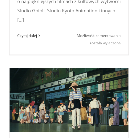
o najpiękniejszych filmach z kultowych wytwórni
Studio Ghibli, Studio Kyoto Animation i innych
[...]
Podcast
Czytaj dalej
Możliwość komentowania
o Japonii
została wyłączona
№28
(Ghibli
i inni
–
japońska
animacja)