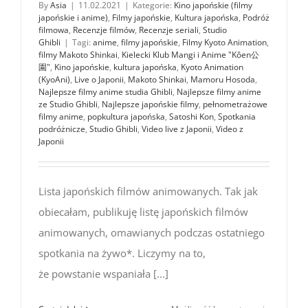
By
Asia
|
11.02.2021
|
Kategorie:
Kino japońskie (filmy
japońskie i anime)
,
Filmy japońskie
,
Kultura japońska
,
Podróż
filmowa
,
Recenzje filmów
,
Recenzje seriali
,
Studio
Ghibli
|
Tagi:
anime
,
filmy japońskie
,
Filmy Kyoto Animation
,
filmy Makoto Shinkai
,
Kielecki Klub Mangi i Anime "Kôen公
園"
,
Kino japońskie
,
kultura japońska
,
Kyoto Animation
(KyoAni)
,
Live o Japonii
,
Makoto Shinkai
,
Mamoru Hosoda
,
Najlepsze filmy anime studia Ghibli
,
Najlepsze filmy anime
ze Studio Ghibli
,
Najlepsze japońskie filmy
,
pełnometrażowe
filmy anime
,
popkultura japońska
,
Satoshi Kon
,
Spotkania
podróżnicze
,
Studio Ghibli
,
Video live z Japonii
,
Video z
Japonii
Lista japońskich filmów animowanych. Tak jak
obiecałam, publikuję listę japońskich filmów
animowanych, omawianych podczas ostatniego
spotkania na żywo*. Liczymy na to,
że powstanie wspaniała [...]