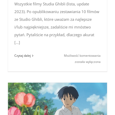
Wszystkie filmy Studia Ghibli (lista, update
2023). Po opublikowaniu zestawiania 10 filmów
ze Studio Ghibli, które uważam za najlepsze
i/lub najpiękniejsze, zadaliście mi mnóstwo
pytań. Pytaliście na przykład, dlaczego akurat
[...]
Filmy
Czytaj dalej
Możliwość komentowania
Studia
została wyłączona
Ghibli
2023
(lista
wszystkic
filmów
/
25
tytułów)