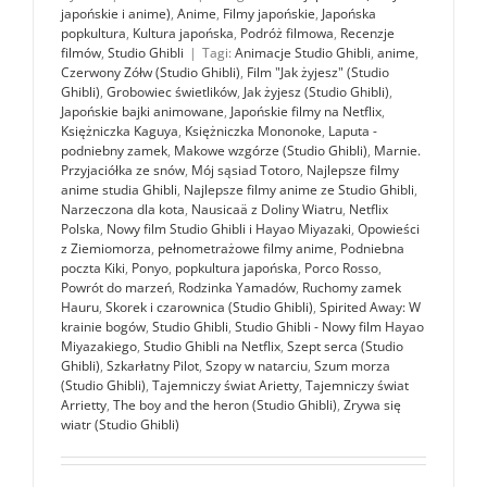
japońskie i anime)
,
Anime
,
Filmy japońskie
,
Japońska
popkultura
,
Kultura japońska
,
Podróż filmowa
,
Recenzje
filmów
,
Studio Ghibli
|
Tagi:
Animacje Studio Ghibli
,
anime
,
Czerwony Zółw (Studio Ghibli)
,
Film "Jak żyjesz" (Studio
Ghibli)
,
Grobowiec świetlików
,
Jak żyjesz (Studio Ghibli)
,
Japońskie bajki animowane
,
Japońskie filmy na Netflix
,
Księżniczka Kaguya
,
Księżniczka Mononoke
,
Laputa -
podniebny zamek
,
Makowe wzgórze (Studio Ghibli)
,
Marnie.
Przyjaciółka ze snów
,
Mój sąsiad Totoro
,
Najlepsze filmy
anime studia Ghibli
,
Najlepsze filmy anime ze Studio Ghibli
,
Narzeczona dla kota
,
Nausicaä z Doliny Wiatru
,
Netflix
Polska
,
Nowy film Studio Ghibli i Hayao Miyazaki
,
Opowieści
z Ziemiomorza
,
pełnometrażowe filmy anime
,
Podniebna
poczta Kiki
,
Ponyo
,
popkultura japońska
,
Porco Rosso
,
Powrót do marzeń
,
Rodzinka Yamadów
,
Ruchomy zamek
Hauru
,
Skorek i czarownica (Studio Ghibli)
,
Spirited Away: W
krainie bogów
,
Studio Ghibli
,
Studio Ghibli - Nowy film Hayao
Miyazakiego
,
Studio Ghibli na Netflix
,
Szept serca (Studio
Ghibli)
,
Szkarłatny Pilot
,
Szopy w natarciu
,
Szum morza
(Studio Ghibli)
,
Tajemniczy świat Arietty
,
Tajemniczy świat
Arrietty
,
The boy and the heron (Studio Ghibli)
,
Zrywa się
wiatr (Studio Ghibli)