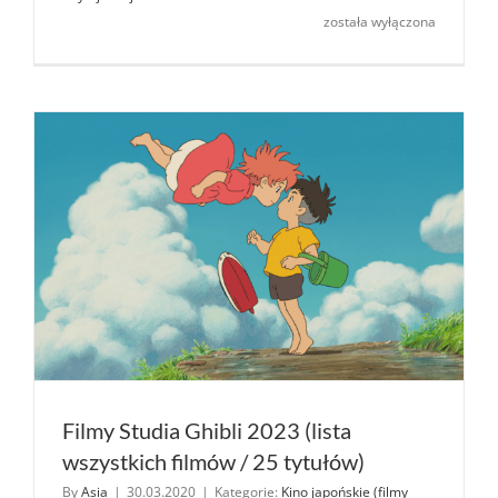
śladami
została wyłączona
bohateró
anime
–
mapa
lokacji
japońskic
filmów
animowan
Filmy Studia Ghibli 2023 (lista
wszystkich filmów / 25 tytułów)
By
Asia
|
30.03.2020
|
Kategorie:
Kino japońskie (filmy