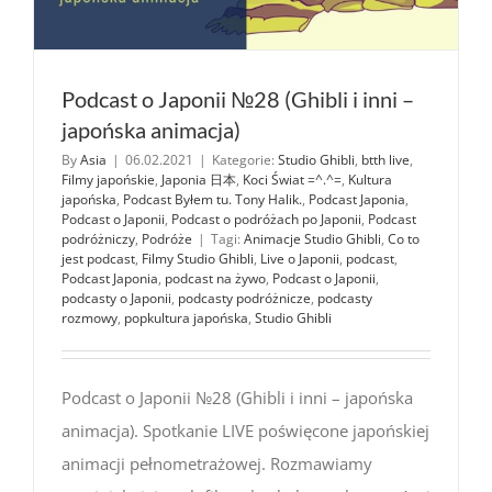
Podcast o Japonii №28 (Ghibli i inni –
japońska animacja)
By
Asia
|
06.02.2021
|
Kategorie:
Studio Ghibli
,
btth live
,
Filmy japońskie
,
Japonia 日本
,
Koci Świat =^.^=
,
Kultura
japońska
,
Podcast Byłem tu. Tony Halik.
,
Podcast Japonia
,
Podcast o Japonii
,
Podcast o podróżach po Japonii
,
Podcast
podróżniczy
,
Podróże
|
Tagi:
Animacje Studio Ghibli
,
Co to
jest podcast
,
Filmy Studio Ghibli
,
Live o Japonii
,
podcast
,
Podcast Japonia
,
podcast na żywo
,
Podcast o Japonii
,
podcasty o Japonii
,
podcasty podróżnicze
,
podcasty
rozmowy
,
popkultura japońska
,
Studio Ghibli
Podcast o Japonii №28 (Ghibli i inni – japońska
animacja). Spotkanie LIVE poświęcone japońskiej
animacji pełnometrażowej. Rozmawiamy