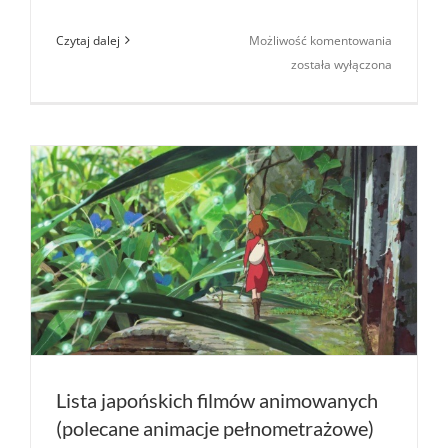
Jak
Czytaj dalej
Możliwość komentowania
żyjesz?
została wyłączona
(aka.
The
boy
and
the
heron),
nowy
film
Hayao
Miyazaki
(Studio
Ghibli)
Lista japońskich filmów animowanych
(polecane animacje pełnometrażowe)