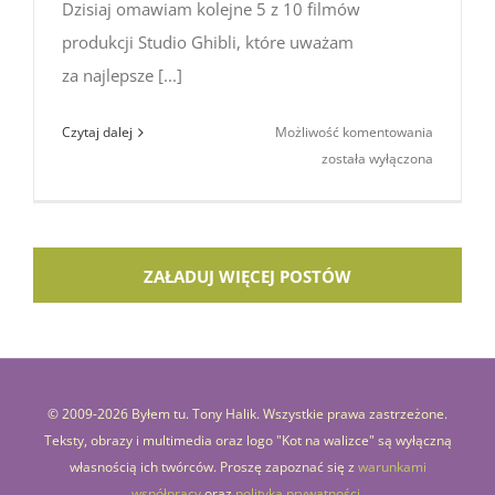
Dzisiaj omawiam kolejne 5 z 10 filmów
produkcji Studio Ghibli, które uważam
za najlepsze [...]
Najlepsze
Czytaj dalej
Możliwość komentowania
filmy
została wyłączona
anime
ze Studio
Ghibli
(część
ZAŁADUJ WIĘCEJ POSTÓW
2)
© 2009-
2026 Byłem tu. Tony Halik. Wszystkie prawa zastrzeżone.
Teksty, obrazy i multimedia oraz logo "Kot na walizce" są wyłączną
własnością ich twórców. Proszę zapoznać się z
warunkami
współpracy
oraz
polityką prywatności
.