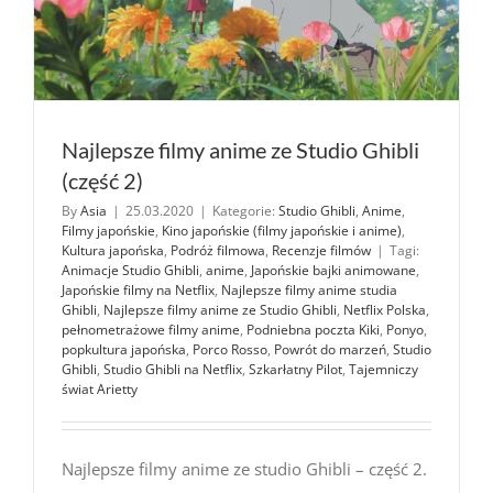
Najlepsze filmy anime ze Studio Ghibli
(część 2)
By
Asia
|
25.03.2020
|
Kategorie:
Studio Ghibli
,
Anime
,
Filmy japońskie
,
Kino japońskie (filmy japońskie i anime)
,
Kultura japońska
,
Podróż filmowa
,
Recenzje filmów
|
Tagi:
Animacje Studio Ghibli
,
anime
,
Japońskie bajki animowane
,
Japońskie filmy na Netflix
,
Najlepsze filmy anime studia
Ghibli
,
Najlepsze filmy anime ze Studio Ghibli
,
Netflix Polska
,
pełnometrażowe filmy anime
,
Podniebna poczta Kiki
,
Ponyo
,
popkultura japońska
,
Porco Rosso
,
Powrót do marzeń
,
Studio
Ghibli
,
Studio Ghibli na Netflix
,
Szkarłatny Pilot
,
Tajemniczy
świat Arietty
Najlepsze filmy anime ze studio Ghibli – część 2.