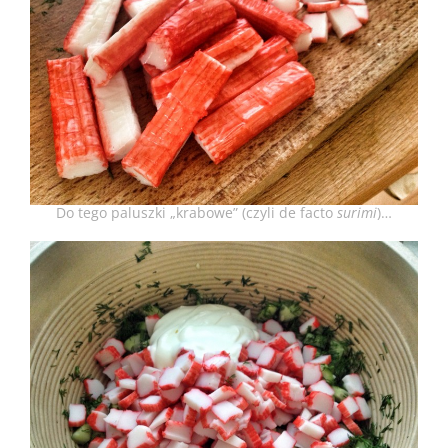
Do tego paluszki „krabowe” (czyli de facto
surimi
)…