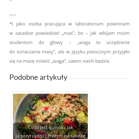
—–
*) jako osoba pracująca w laboratorium powinnam
w zasadzie powiedzieć „mas”, bo – jak wbijam moim
studentom do głowy – „waga to urządzenie
do oznaczania masy”, ale w języku potocznym przyjęło
się na masę mówić „waga”, zatem niech będzie.
Podobne artykuły
Co to jest quinoa i jak
ją przyrządzić? Przepis na sałatkę