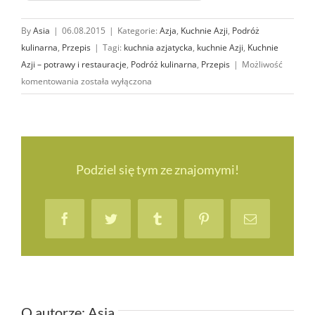
By
Asia
|
06.08.2015
|
Kategorie:
Azja
,
Kuchnie Azji
,
Podróż
kulinarna
,
Przepis
|
Tagi:
kuchnia azjatycka
,
kuchnie Azji
,
Kuchnie
Azji – potrawy i restauracje
,
Podróż kulinarna
,
Przepis
|
Możliwość
„Azjatycka”
komentowania
została wyłączona
sałatka
z makaronem
sojowym
i surimi
–
Podziel się tym ze znajomymi!
najlepsza
sałatka
na upały
Facebook
Twitter
Tumblr
Pinterest
Email
[przepis]
O autorze:
Asia