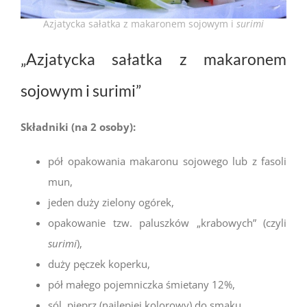
Azjatycka sałatka z makaronem sojowym i
surimi
„Azjatycka sałatka z makaronem
sojowym i surimi”
Składniki (na 2 osoby):
pół opakowania makaronu sojowego lub z fasoli
mun,
jeden duży zielony ogórek,
opakowanie tzw. paluszków „krabowych” (czyli
surimi
),
duży pęczek koperku,
pół małego pojemniczka śmietany 12%,
sól, pieprz (najlepiej kolorowy) do smaku.