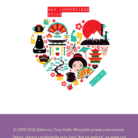
© 2009-
2026 Byłem tu. Tony Halik. Wszystkie prawa zastrzeżone.
Teksty, obrazy i multimedia oraz logo "Kot na walizce" są wyłączną