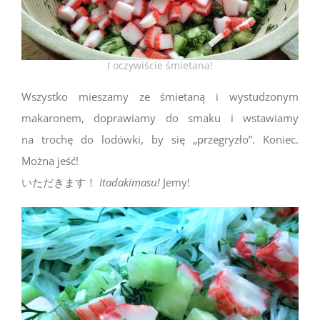
I oczywiście śmietana!
Wszystko mieszamy ze śmietaną i wystudzonym
makaronem, doprawiamy do smaku i wstawiamy
na trochę do lodówki, by się „przegryzło”. Koniec.
Można jeść!
いただきます！
Itadakimasu!
Jemy!