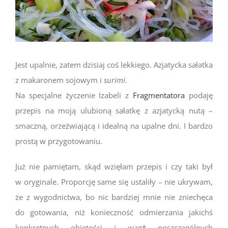
Jest upalnie, zatem dzisiaj coś lekkiego. Azjatycka sałatka
z makaronem sojowym i
surimi
.
Na specjalne życzenie Izabeli z
Fragmentatora
podaję
przepis na moją ulubioną sałatkę z azjatycką nutą –
smaczną, orzeźwiającą i idealną na upalne dni. I bardzo
prostą w przygotowaniu.
Już nie pamiętam, skąd wzięłam przepis i czy taki był
w oryginale. Proporcję same się ustaliły – nie ukrywam,
że z wygodnictwa, bo nic bardziej mnie nie zniechęca
do gotowania, niż konieczność odmierzania jakichś
konkretnych objętości i wag* poszczególnych