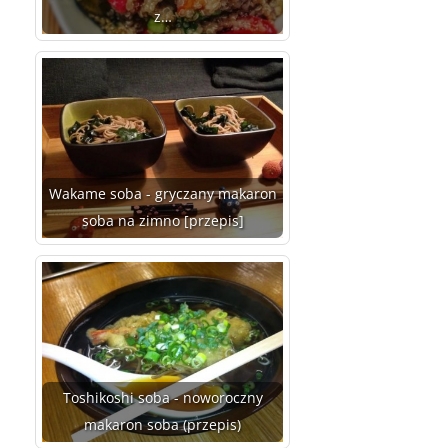
z…
Wakame soba - gryczany makaron
soba na zimno [przepis]
Toshikoshi soba - noworoczny
makaron soba (przepis)