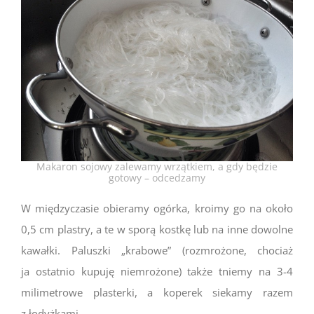
Makaron sojowy zalewamy wrzątkiem, a gdy będzie
gotowy – odcedzamy
W międzyczasie obieramy ogórka, kroimy go na około
0,5 cm plastry, a te w sporą kostkę lub na inne dowolne
kawałki. Paluszki „krabowe” (rozmrożone, chociaż
ja ostatnio kupuję niemrożone) także tniemy na 3-4
milimetrowe plasterki, a koperek siekamy razem
z łodyżkami.