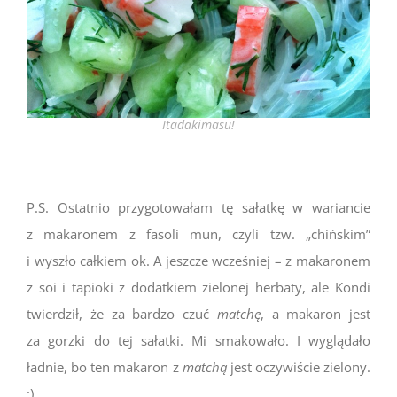
Itadakimasu!
P.S. Ostatnio przygotowałam tę sałatkę w wariancie
z makaronem z fasoli mun, czyli tzw. „chińskim”
i wyszło całkiem ok. A jeszcze wcześniej – z makaronem
z soi i tapioki z dodatkiem zielonej herbaty, ale Kondi
twierdził, że za bardzo czuć
matchę
, a makaron jest
za gorzki do tej sałatki. Mi smakowało. I wyglądało
ładnie, bo ten makaron z
matchą
jest oczywiście zielony.
:)