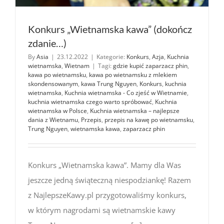
Konkurs „Wietnamska kawa” (dokończ
zdanie…)
By
Asia
|
23.12.2022
|
Kategorie:
Konkurs
,
Azja
,
Kuchnia
wietnamska
,
Wietnam
|
Tagi:
gdzie kupić zaparzacz phin
,
kawa po wietnamsku
,
kawa po wietnamsku z mlekiem
skondensowanym
,
kawa Trung Nguyen
,
Konkurs
,
kuchnia
wietnamska
,
Kuchnia wietnamska - Co zjeść w Wietnamie
,
kuchnia wietnamska czego warto spróbować
,
Kuchnia
wietnamska w Polsce
,
Kuchnia wietnamska – najlepsze
dania z Wietnamu
,
Przepis
,
przepis na kawę po wietnamsku
,
Trung Nguyen
,
wietnamska kawa
,
zaparzacz phin
Konkurs „Wietnamska kawa”. Mamy dla Was
jeszcze jedną świąteczną niespodziankę! Razem
z NajlepszeKawy.pl przygotowaliśmy konkurs,
w którym nagrodami są wietnamskie kawy