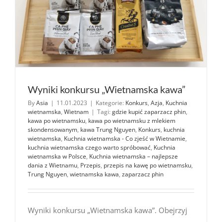
Wyniki konkursu „Wietnamska kawa”
By
Asia
|
11.01.2023
|
Kategorie:
Konkurs
,
Azja
,
Kuchnia
wietnamska
,
Wietnam
|
Tagi:
gdzie kupić zaparzacz phin
,
kawa po wietnamsku
,
kawa po wietnamsku z mlekiem
skondensowanym
,
kawa Trung Nguyen
,
Konkurs
,
kuchnia
wietnamska
,
Kuchnia wietnamska - Co zjeść w Wietnamie
,
kuchnia wietnamska czego warto spróbować
,
Kuchnia
wietnamska w Polsce
,
Kuchnia wietnamska – najlepsze
dania z Wietnamu
,
Przepis
,
przepis na kawę po wietnamsku
,
Trung Nguyen
,
wietnamska kawa
,
zaparzacz phin
Wyniki konkursu „Wietnamska kawa”. Obejrzyj