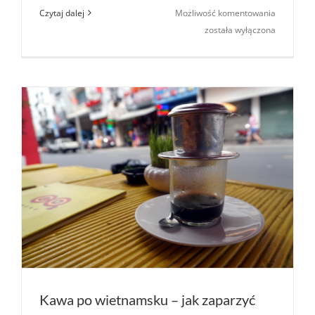
Trung
Czytaj dalej
Możliwość komentowania
Nguyen
została wyłączona
–
syntetycz
Kopi
Luwak
Kawa po wietnamsku – jak zaparzyć