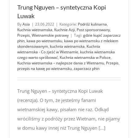
Trung Nguyen – syntetyczna Kopi
Luwak
By
Asia
|
23.06.2022
|
Kategorie:
Podróż kulinarna
,
Kuchnia wietnamska
,
Kuchnie Azji
,
Post sponsorowany
,
Przepis
,
Wietnamskie potrawy
|
Tagi:
gdzie kupić zaparzacz
phin
,
kawa po wietnamsku
,
kawa po wietnamsku z mlekiem
skondensowanym
,
kuchnia wietnamska
,
Kuchnia
wietnamska - Co zjeść w Wietnamie
,
kuchnia wietnamska
czego warto spróbować
,
Kuchnia wietnamska w Polsce
,
Kuchnia wietnamska – najlepsze dania z Wietnamu
,
Przepis
,
przepis na kawę po wietnamsku
,
zaparzacz phin
Trung Nguyen – syntetyczna Kopi Luwak
(recenzja). O tym, że jesteśmy fanami
wietnamskiej kawy, pisałam nie raz. Odkąd
wróciliśmy z podróży przez Wietnam, nie pijamy
w domu kawy innej niż Trung Nguyen [...]