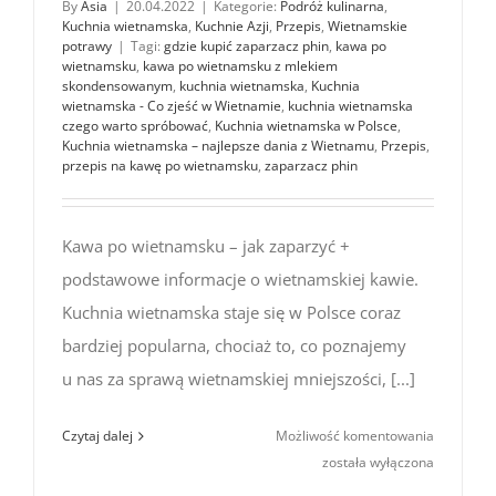
By
Asia
|
20.04.2022
|
Kategorie:
Podróż kulinarna
,
Kuchnia wietnamska
,
Kuchnie Azji
,
Przepis
,
Wietnamskie
potrawy
|
Tagi:
gdzie kupić zaparzacz phin
,
kawa po
wietnamsku
,
kawa po wietnamsku z mlekiem
skondensowanym
,
kuchnia wietnamska
,
Kuchnia
wietnamska - Co zjeść w Wietnamie
,
kuchnia wietnamska
czego warto spróbować
,
Kuchnia wietnamska w Polsce
,
Kuchnia wietnamska – najlepsze dania z Wietnamu
,
Przepis
,
przepis na kawę po wietnamsku
,
zaparzacz phin
Kawa po wietnamsku – jak zaparzyć +
podstawowe informacje o wietnamskiej kawie.
Kuchnia wietnamska staje się w Polsce coraz
bardziej popularna, chociaż to, co poznajemy
u nas za sprawą wietnamskiej mniejszości, [...]
Kawa
Czytaj dalej
Możliwość komentowania
po wietn
została wyłączona
–