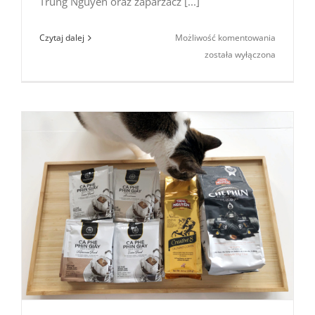
Trung Nguyen oraz zaparzacz [...]
Konkurs
Czytaj dalej
Możliwość komentowania
„Wietnam
została wyłączona
kawa”
(dokończ
zdanie…)