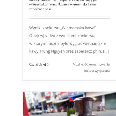
wietnamsku
,
Trung Nguyen
,
wietnamska kawa
,
zaparzacz phin
Wyniki konkursu „Wietnamska kawa”.
Obejrzyj video z wynikami konkursu,
w którym można było wygrać wietnamskie
kawy Trung Nguyen oraz zaparzacz phin. […]
Wyni
Czytaj dalej
Możliwość komentowania
kon
została wyłączona
„Wi
kaw