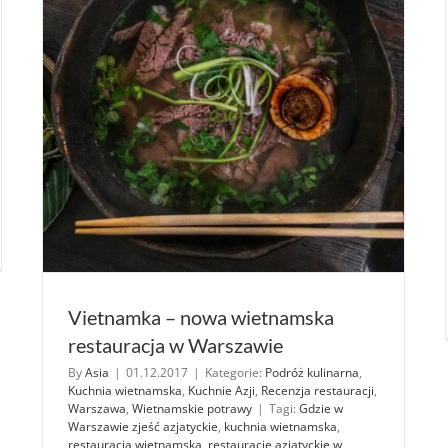
a
wietnamsku
arzyć
Vietnamka – nowa wietnamska
restauracja w Warszawie
By
Asia
|
01.12.2017
|
Kategorie:
Podróż kulinarna
,
Kuchnia wietnamska
,
Kuchnie Azji
,
Recenzja restauracji
,
Warszawa
,
Wietnamskie potrawy
|
Tagi:
Gdzie w
Warszawie zjeść azjatyckie
,
kuchnia wietnamska
,
restauracja wietnamska
,
restauracje azjatyckie w