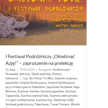
I Festiwal Podróżniczy „Okiełznać
Azję!” – zaproszenie na prelekcję
a
By
Asia
|
19.02.2020
|
Kategorie:
Konferencje i
Festiwale
,
btth live
,
Około podróży
,
Podróż
kulinarna
|
Tagi:
Bo Chcieć To Móc
,
Gdańsk
,
Imprezy
japońskie
,
Instytut Konfucjusza
,
Instytut Konfucjusza
przy Uniwersytecie Gdańskim
,
Japońskie festiwale
,
Kaja
Rehmus
,
Kuchnia chińska
,
Kuchnia japońska
,
Kuchnia
Tajwańska
,
kuchnia wietnamska
,
Kuchnia wietnamska -
Co zjeść w Wietnamie
,
kuchnie Azji
,
Okiełznać AZJĘ!
Festiwal podróżniczy
,
Pojechana
,
Travel Tasters
,
Worek