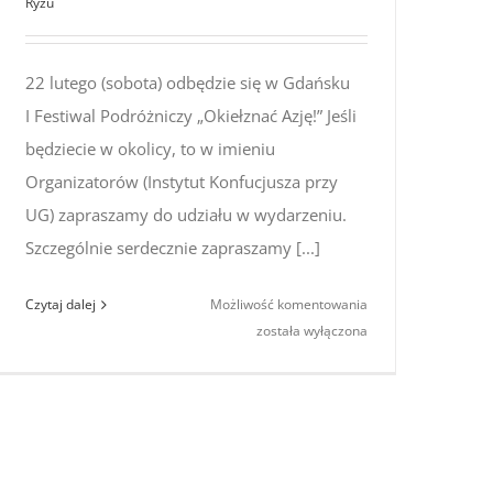
Ryżu
22 lutego (sobota) odbędzie się w Gdańsku
I Festiwal Podróżniczy „Okiełznać Azję!” Jeśli
będziecie w okolicy, to w imieniu
Organizatorów (Instytut Konfucjusza przy
UG) zapraszamy do udziału w wydarzeniu.
Szczególnie serdecznie zapraszamy [...]
I Festiwal
Czytaj dalej
Możliwość komentowania
Podróżniczy
została wyłączona
„Okiełznać
Azję!”
–
zaproszenie
na prelekcję