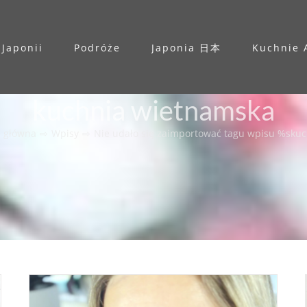
 Japonii
Podróże
Japonia 日本
Kuchnie 
kuchnia wietnamska
a główna
⇨
Wpisy
⇨
Nie udało się zaimportować tagu wpisu %s
kuc