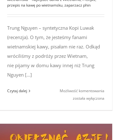
przepis na kawę po wietnamsku
,
zaparzacz phin
Trung Nguyen – syntetyczna Kopi Luwak
(recenzja). O tym, że jesteśmy fanami
wietnamskiej kawy, pisałam nie raz. Odkąd
wróciliśmy z podróży przez Wietnam,
nie pijamy w domu kawy innej niż Trung
Nguyen [...]
Trung
Czytaj dalej
Możliwość komentowania
Nguyen
została wyłączona
–
syntetyczna
Kopi
Luwak