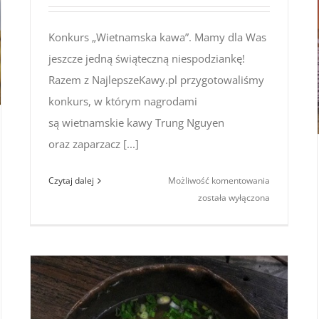
Konkurs „Wietnamska kawa”. Mamy dla Was
jeszcze jedną świąteczną niespodziankę!
Razem z NajlepszeKawy.pl przygotowaliśmy
konkurs, w którym nagrodami
są wietnamskie kawy Trung Nguyen
oraz zaparzacz [...]
Konkurs
Czytaj dalej
Możliwość komentowania
„Wietnamsk
została wyłączona
kawa”
(dokończ
zdanie…)