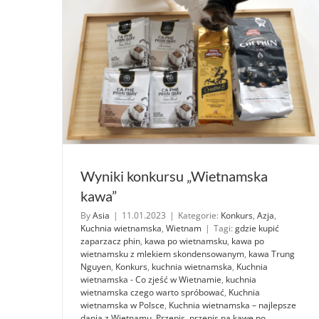
Wyniki konkursu „Wietnamska
kawa”
By
Asia
|
11.01.2023
|
Kategorie:
Konkurs
,
Azja
,
Kuchnia wietnamska
,
Wietnam
|
Tagi:
gdzie kupić
zaparzacz phin
,
kawa po wietnamsku
,
kawa po
wietnamsku z mlekiem skondensowanym
,
kawa Trung
Nguyen
,
Konkurs
,
kuchnia wietnamska
,
Kuchnia
wietnamska - Co zjeść w Wietnamie
,
kuchnia
wietnamska czego warto spróbować
,
Kuchnia
wietnamska w Polsce
,
Kuchnia wietnamska – najlepsze
dania z Wietnamu
,
Przepis
,
przepis na kawę po