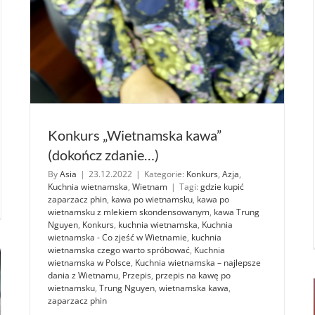
Konkurs „Wietnamska kawa”
(dokończ zdanie…)
By
Asia
|
23.12.2022
|
Kategorie:
Konkurs
,
Azja
,
ki
Kuchnia wietnamska
,
Wietnam
|
Tagi:
gdzie kupić
kursu
zaparzacz phin
,
kawa po wietnamsku
,
kawa po
etnamska
wietnamsku z mlekiem skondensowanym
,
kawa Trung
Nguyen
,
Konkurs
,
kuchnia wietnamska
,
Kuchnia
a”
wietnamska - Co zjeść w Wietnamie
,
kuchnia
wietnamska czego warto spróbować
,
Kuchnia
wietnamska w Polsce
,
Kuchnia wietnamska – najlepsze
dania z Wietnamu
,
Przepis
,
przepis na kawę po
wietnamsku
,
Trung Nguyen
,
wietnamska kawa
,
zaparzacz phin