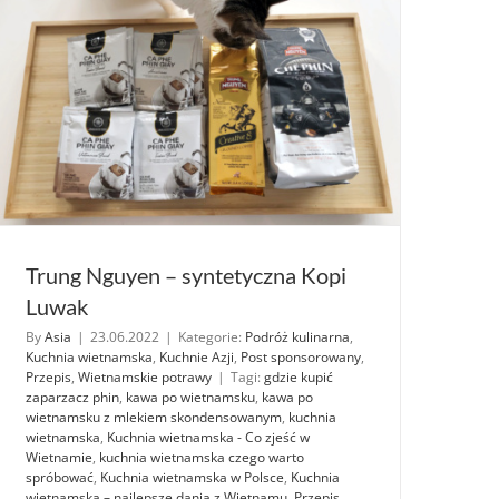
Trung Nguyen – syntetyczna Kopi
Luwak
By
Asia
|
23.06.2022
|
Kategorie:
Podróż kulinarna
,
Kuchnia wietnamska
,
Kuchnie Azji
,
Post sponsorowany
,
Przepis
,
Wietnamskie potrawy
|
Tagi:
gdzie kupić
zaparzacz phin
,
kawa po wietnamsku
,
kawa po
wietnamsku z mlekiem skondensowanym
,
kuchnia
wietnamska
,
Kuchnia wietnamska - Co zjeść w
Wietnamie
,
kuchnia wietnamska czego warto
spróbować
,
Kuchnia wietnamska w Polsce
,
Kuchnia
wietnamska – najlepsze dania z Wietnamu
,
Przepis
,