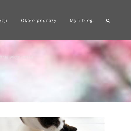
Azji
Około podróży
My i blog
hnia wietnamska