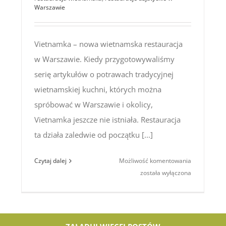
Warszawie
Vietnamka – nowa wietnamska restauracja
w Warszawie. Kiedy przygotowywaliśmy
serię artykułów o potrawach tradycyjnej
wietnamskiej kuchni, których można
spróbować w Warszawie i okolicy,
Vietnamka jeszcze nie istniała. Restauracja
ta działa zaledwie od początku [...]
Vietnamka
Czytaj dalej
Możliwość komentowania
–
została wyłączona
nowa
wietnamska
restauracja
w Warszawi