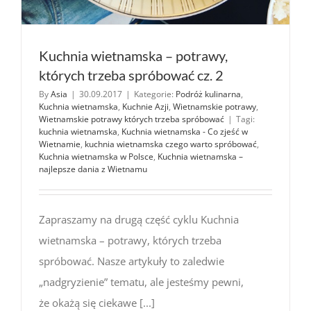
Kuchnia wietnamska – potrawy,
których trzeba spróbować cz. 2
By
Asia
|
30.09.2017
|
Kategorie:
Podróż kulinarna
,
Kuchnia wietnamska
,
Kuchnie Azji
,
Wietnamskie potrawy
,
Wietnamskie potrawy których trzeba spróbować
|
Tagi:
kuchnia wietnamska
,
Kuchnia wietnamska - Co zjeść w
Wietnamie
,
kuchnia wietnamska czego warto spróbować
,
Kuchnia wietnamska w Polsce
,
Kuchnia wietnamska –
najlepsze dania z Wietnamu
Zapraszamy na drugą część cyklu Kuchnia
wietnamska – potrawy, których trzeba
spróbować. Nasze artykuły to zaledwie
„nadgryzienie” tematu, ale jesteśmy pewni,
że okażą się ciekawe [...]