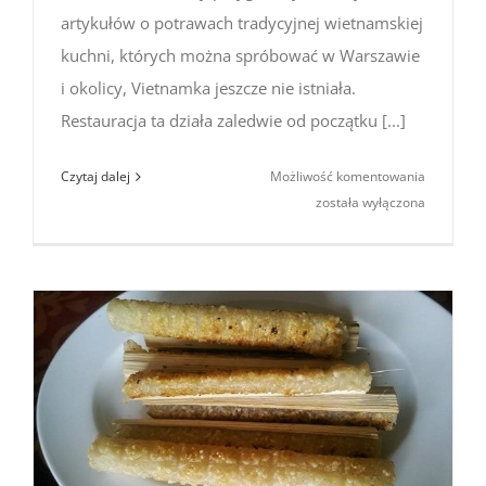
artykułów o potrawach tradycyjnej wietnamskiej
kuchni, których można spróbować w Warszawie
i okolicy, Vietnamka jeszcze nie istniała.
Restauracja ta działa zaledwie od początku [...]
Vietnamk
Czytaj dalej
Możliwość komentowania
–
została wyłączona
nowa
wietnams
restaurac
w Warsza