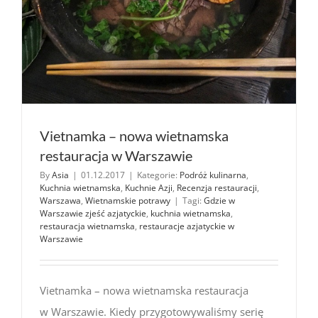
Vietnamka – nowa wietnamska
restauracja w Warszawie
By
Asia
|
01.12.2017
|
Kategorie:
Podróż kulinarna
,
Kuchnia wietnamska
,
Kuchnie Azji
,
Recenzja restauracji
,
Warszawa
,
Wietnamskie potrawy
|
Tagi:
Gdzie w
Warszawie zjeść azjatyckie
,
kuchnia wietnamska
,
restauracja wietnamska
,
restauracje azjatyckie w
Warszawie
Vietnamka – nowa wietnamska restauracja
w Warszawie. Kiedy przygotowywaliśmy serię