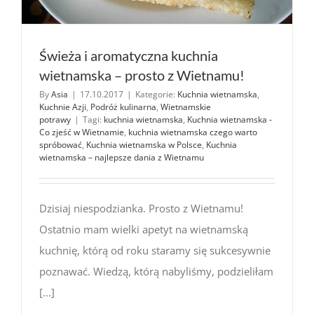
Świeża i aromatyczna kuchnia
wietnamska – prosto z Wietnamu!
By
Asia
|
17.10.2017
|
Kategorie:
Kuchnia wietnamska
,
Kuchnie Azji
,
Podróż kulinarna
,
Wietnamskie
potrawy
|
Tagi:
kuchnia wietnamska
,
Kuchnia wietnamska -
Co zjeść w Wietnamie
,
kuchnia wietnamska czego warto
spróbować
,
Kuchnia wietnamska w Polsce
,
Kuchnia
wietnamska – najlepsze dania z Wietnamu
Dzisiaj niespodzianka. Prosto z Wietnamu!
Ostatnio mam wielki apetyt na wietnamską
kuchnię, którą od roku staramy się sukcesywnie
poznawać. Wiedzą, którą nabyliśmy, podzieliłam
[...]