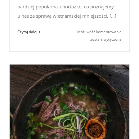
bardziej popularna, chociaż to, co poznajemy
u nas za sprawą wietnamskiej mniejszości, [...]
Kawa
Czytaj dalej
Możliwość komentowania
po wietn
została wyłączona
–
jak
zaparzyć