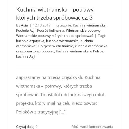
Kuchnia wietnamska – potrawy,
których trzeba spróbować cz. 3
By
Asia
|
12.10.2017
|
Kategorie:
Kuchnia wietnamska
,
Kuchnie Azji
,
Podróż kulinarna
,
Wietnamskie potrawy
,
Wietnamskie potrawy których trzeba spróbować
|
Tagi:
kuchnia azjatycka
,
kuchnia wietnamska
,
Kuchnia
wietnamska - Co zjeść w Wietnamie
,
kuchnia wietnamska
czego warto spróbować
,
Kuchnia wietnamska w Polsce
,
kuchnie Azji
Zapraszamy na trzecią część cyklu Kuchnia
wietnamska – potrawy, których trzeba
spróbować. To ostatni odcinek naszego mini-
projektu, który miał na celu nieco oswoić
Polaków z tradycyjną [...]
Kuchnia
Czytaj dalej
Możliwość komentowania