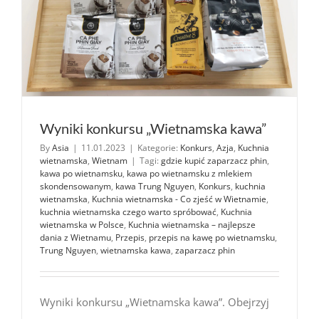
Wyniki konkursu „Wietnamska kawa”
By
Asia
|
11.01.2023
|
Kategorie:
Konkurs
,
Azja
,
Kuchnia
wietnamska
,
Wietnam
|
Tagi:
gdzie kupić zaparzacz phin
,
kawa po wietnamsku
,
kawa po wietnamsku z mlekiem
skondensowanym
,
kawa Trung Nguyen
,
Konkurs
,
kuchnia
wietnamska
,
Kuchnia wietnamska - Co zjeść w Wietnamie
,
kuchnia wietnamska czego warto spróbować
,
Kuchnia
wietnamska w Polsce
,
Kuchnia wietnamska – najlepsze
dania z Wietnamu
,
Przepis
,
przepis na kawę po wietnamsku
,
Trung Nguyen
,
wietnamska kawa
,
zaparzacz phin
Wyniki konkursu „Wietnamska kawa”. Obejrzyj