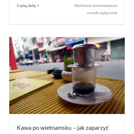
Trung
Czytaj dalej
Możliwość komentowania
Nguyen
została wyłączona
–
syntetycz
Kopi
Luwak
Kawa po wietnamsku – jak zaparzyć