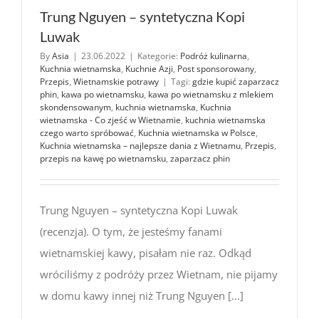
Trung Nguyen – syntetyczna Kopi
Luwak
By
Asia
|
23.06.2022
|
Kategorie:
Podróż kulinarna
,
Kuchnia wietnamska
,
Kuchnie Azji
,
Post sponsorowany
,
Przepis
,
Wietnamskie potrawy
|
Tagi:
gdzie kupić zaparzacz
phin
,
kawa po wietnamsku
,
kawa po wietnamsku z mlekiem
skondensowanym
,
kuchnia wietnamska
,
Kuchnia
wietnamska - Co zjeść w Wietnamie
,
kuchnia wietnamska
czego warto spróbować
,
Kuchnia wietnamska w Polsce
,
Kuchnia wietnamska – najlepsze dania z Wietnamu
,
Przepis
,
przepis na kawę po wietnamsku
,
zaparzacz phin
Trung Nguyen – syntetyczna Kopi Luwak
(recenzja). O tym, że jesteśmy fanami
wietnamskiej kawy, pisałam nie raz. Odkąd
wróciliśmy z podróży przez Wietnam, nie pijamy
w domu kawy innej niż Trung Nguyen [...]