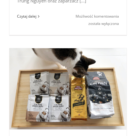
Trung Nguyen oraz zaparzacz [...]
Konkurs
Czytaj dalej
Możliwość komentowania
„Wietnam
została wyłączona
kawa”
(dokończ
zdanie…)