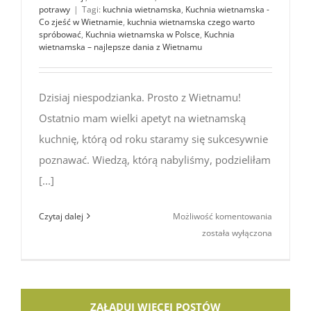
potrawy
|
Tagi:
kuchnia wietnamska
,
Kuchnia wietnamska -
Co zjeść w Wietnamie
,
kuchnia wietnamska czego warto
spróbować
,
Kuchnia wietnamska w Polsce
,
Kuchnia
wietnamska – najlepsze dania z Wietnamu
Dzisiaj niespodzianka. Prosto z Wietnamu!
Ostatnio mam wielki apetyt na wietnamską
kuchnię, którą od roku staramy się sukcesywnie
poznawać. Wiedzą, którą nabyliśmy, podzieliłam
[...]
Świeża
Czytaj dalej
Możliwość komentowania
i aromaty
została wyłączona
kuchnia
wietnams
–
prosto
ZAŁADUJ WIĘCEJ POSTÓW