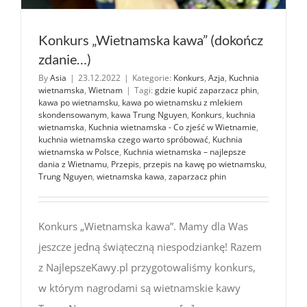
Konkurs „Wietnamska kawa” (dokończ
zdanie…)
By
Asia
|
23.12.2022
|
Kategorie:
Konkurs
,
Azja
,
Kuchnia
wietnamska
,
Wietnam
|
Tagi:
gdzie kupić zaparzacz phin
,
kawa po wietnamsku
,
kawa po wietnamsku z mlekiem
skondensowanym
,
kawa Trung Nguyen
,
Konkurs
,
kuchnia
wietnamska
,
Kuchnia wietnamska - Co zjeść w Wietnamie
,
kuchnia wietnamska czego warto spróbować
,
Kuchnia
wietnamska w Polsce
,
Kuchnia wietnamska – najlepsze
dania z Wietnamu
,
Przepis
,
przepis na kawę po wietnamsku
,
Trung Nguyen
,
wietnamska kawa
,
zaparzacz phin
Konkurs „Wietnamska kawa”. Mamy dla Was
jeszcze jedną świąteczną niespodziankę! Razem
z NajlepszeKawy.pl przygotowaliśmy konkurs,
w którym nagrodami są wietnamskie kawy