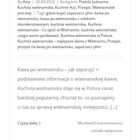
By
Asia
|
20.04.2022
|
Kategorie:
Podróż kulinarna
,
Kuchnia wietnamska
,
Kuchnie Azji
,
Przepis
,
Wietnamskie
potrawy
|
Tagi:
gdzie kupić zaparzacz phin
,
kawa po
wietnamsku
,
kawa po wietnamsku z mlekiem
skondensowanym
,
kuchnia wietnamska
,
Kuchnia
wietnamska - Co zjeść w Wietnamie
,
kuchnia wietnamska
czego warto spróbować
,
Kuchnia wietnamska w Polsce
,
Kuchnia wietnamska – najlepsze dania z Wietnamu
,
Przepis
,
przepis na kawę po wietnamsku
,
zaparzacz phin
Kawa po wietnamsku – jak zaparzyć +
podstawowe informacje o wietnamskiej kawie.
Kuchnia wietnamska staje się w Polsce coraz
bardziej popularna, chociaż to, co poznajemy
u nas za sprawą wietnamskiej mniejszości, [...]
Kawa
Czytaj dalej
Możliwość komentowania
po wietn
została wyłączona
–