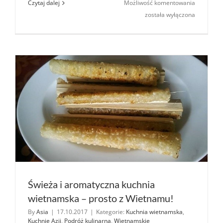
Vietnamk
Czytaj dalej
Możliwość komentowania
–
została wyłączona
nowa
wietnams
restaurac
w Warsza
Świeża i aromatyczna kuchnia
wietnamska – prosto z Wietnamu!
By
Asia
|
17.10.2017
|
Kategorie:
Kuchnia wietnamska
,
Kuchnie Azji
,
Podróż kulinarna
,
Wietnamskie