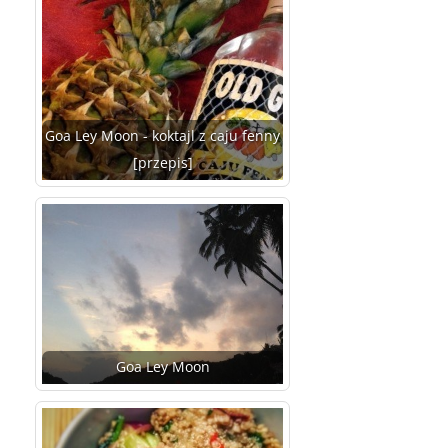
Goa Ley Moon - koktajl z caju fenny
[przepis]
Goa Ley Moon