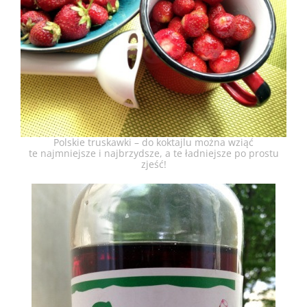
Polskie truskawki – do koktajlu można wziąć
te najmniejsze i najbrzydsze, a te ładniejsze po prostu
zjeść!