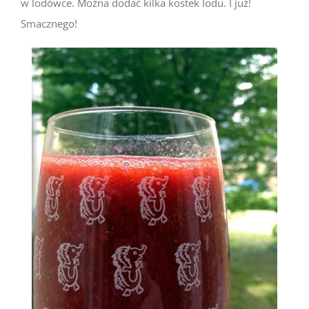
w lodówce. Można dodać kilka kostek lodu. I już!
Smacznego!