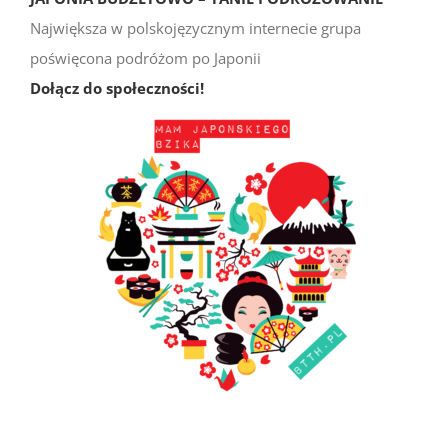
Największa w polskojęzycznym internecie grupa
poświęcona podróżom po Japonii
Dołącz do społeczności!