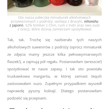
Oto nasza półeczka miniaturek alkoholowych
przywiezionych z podróży:
cachaça
z Brazylii,
nihonshu
z Japonii
, 52% bimber z Chin, rum z Indii oraz owo
ouzo
z Grecji, które dzisiaj zamierzam spożytkować
Tak, tak. Trochę się nazbierało tych naszych
alkoholowych suwenirów z podróży (oprócz miniaturek
ze zdjęcia mamy jeszcze kilka pełnowymiarowych
flaszek!), a zajmują pół regału. Postanowiłam (wreszcie!)
spożytkować te nasze zapasy. I tak oto powstała
truskawkowa margarita, w której zamiast tequili
zastosowałam ouzo. Zupełnym przypadkiem wyszedł
naprawdę pyszny koktajl. Dlatego postanowiłam
podzielić się przepisem.