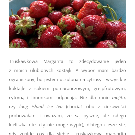
Truskawkowa Margarita to zdecydowanie jeden
z moich ulubionych koktajli. A wybór mam bardzo
ograniczony, bo jestem uczulona na cytrusy i wszystkie
koktajle z sokiem pomarańczowym, grejpfrutowym,
cytryną i limonkami odpadają. Nie dla mnie
mojito
,
czy
long island ice tea
(chociaż obu z ciekawości
próbowałam i uważam, że są pyszne, ale całego
kieliszka niestety nie mogę wypić), dlatego cieszę się,
gdy znajdę coś dla siebie. Truskawkowa margarita