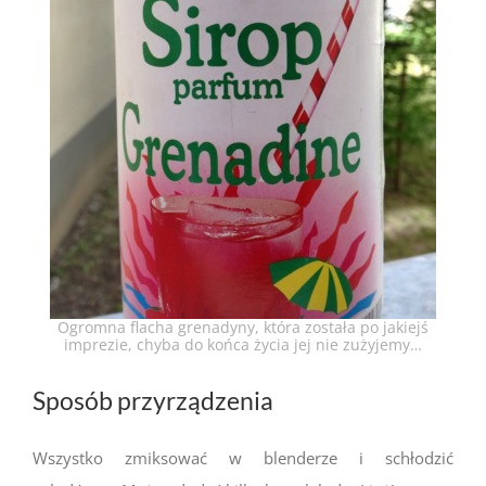
Ogromna flacha grenadyny, która została po jakiejś
imprezie, chyba do końca życia jej nie zużyjemy…
Sposób przyrządzenia
Wszystko zmiksować w blenderze i schłodzić