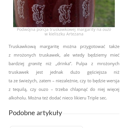
Podwójna porcja truskawkowej margarity na
ouzo
w kieliszku Artezana
Truskawkową margaritę można przygotować także
z mrożonych truskawek, ale wtedy będziemy mieć
bardziej
granitę
niż „drinka”. Pulpa z mrożonych
truskawek jest jednak dużo gęściejsza niż
ta ze świeżych, zatem – niezależnie, czy to będzie wersja
z tequilą, czy ouzo – trzeba chlapnąć do niej więcej
alkoholu. Można też dodać nieco likieru Triple sec.
Podobne artykuły