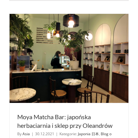
przy
Lwowskiej
w Warsza
Moya Matcha Bar: japońska
herbaciarnia i sklep przy Oleandrów
By
Asia
|
30.12.2021
|
Kategorie:
Japonia 日本
,
Blog o