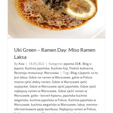
Uki Green – Ramen Day: Miso Ramen
Laksa
By
Asia
|
18.05.2022
|
Kategorie:
Japonia 日本
,
Blog o
Japonii
,
Kuchnia japońska
,
Kuchnie Azji
,
Podróż kulinarna
,
Recenzja restauracji
,
Warszawa
|
Tagi:
Blog o Japonii
,
co to
jest laksa
,
Gdzie na ramen w Warszawie
,
gdzie w Polsce
można zjeść dobry ramen
,
Gdzie w Warszawie zjeść
azjatyckie
,
Gdzie w Warszawie zjeść japońskie
,
Gdzie zjeść
najlepszy ramen w Warszawie
,
Gdzie zjeść ramen w
Warszawie
,
gobo - korzeń łopianu
,
japońska kuchnia
wegańska
,
kuchnia japońska w Polsce
,
Kuchnia japońska w
Warszawie
,
kuchnia wegańska w Warszawie
,
laksa
,
menma -
sfermentowane pędy bambusa
,
Najlepszy ramen w Polsce
,