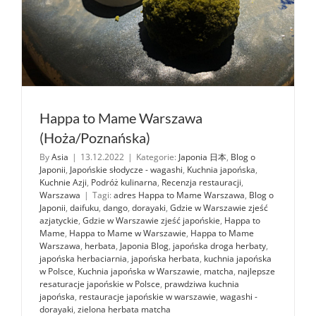
Happa to Mame Warszawa
(Hoża/Poznańska)
By
Asia
|
13.12.2022
|
Kategorie:
Japonia 日本
,
Blog o
Japonii
,
Japońskie słodycze - wagashi
,
Kuchnia japońska
,
Kuchnie Azji
,
Podróż kulinarna
,
Recenzja restauracji
,
Warszawa
|
Tagi:
adres Happa to Mame Warszawa
,
Blog o
Japonii
,
daifuku
,
dango
,
dorayaki
,
Gdzie w Warszawie zjeść
azjatyckie
,
Gdzie w Warszawie zjeść japońskie
,
Happa to
Mame
,
Happa to Mame w Warszawie
,
Happa to Mame
Warszawa
,
herbata
,
Japonia Blog
,
japońska droga herbaty
,
japońska herbaciarnia
,
japońska herbata
,
kuchnia japońska
w Polsce
,
Kuchnia japońska w Warszawie
,
matcha
,
najlepsze
resaturacje japońskie w Polsce
,
prawdziwa kuchnia
japońska
,
restauracje japońskie w warszawie
,
wagashi -
dorayaki
,
zielona herbata matcha