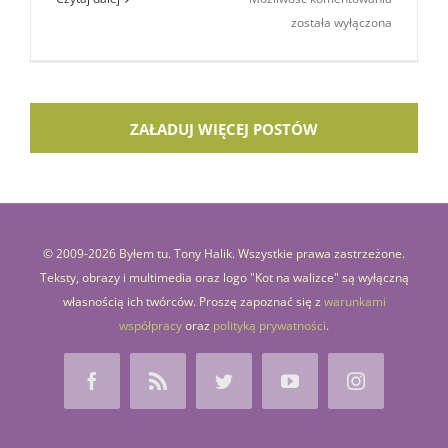
Matcha
została wyłączona
Bar:
japońska
herbaciar
i sklep
ZAŁADUJ WIĘCEJ POSTÓW
przy
Oleandró
© 2009-
2026 Byłem tu. Tony Halik. Wszystkie prawa zastrzeżone.
Teksty, obrazy i multimedia oraz logo "Kot na walizce" są wyłączną
własnością ich twórców. Proszę zapoznać się z
warunkami
współpracy
oraz
polityką prywatności
.
Facebook
Rss
Twitter
YouTube
Instagram