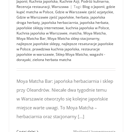
Japonii
,
Kuchnia japońska
,
Kuchnie Azji
,
Podróż kulinarna
,
Recenzja restauracji
,
Warszawa
|
Tagi:
Blog o Japonii
,
gdzie
kupić matcha w Polsce
,
Gdzie w Warszawie zjeść azjatyckie
,
Gdzie w Warszawie zjeść japońskie
,
herbata
,
japońska
droga herbaty
,
japońska herbaciarnia
,
japońska herbata
,
japońskie sklepy internetowe
,
kuchnia japońska w Polsce
,
Kuchnia japońska w Warszawie
,
matcha
,
Moya Matcha
,
Moya Matcha Bar
,
Moya Matcha sklep stacjonarny
,
najlepsze japońskie sklepy
,
najlepsze resaturacje japońskie
w Polsce
,
prawdziwa kuchnia japońska
,
restauracje
japońskie w warszawie
,
Sklep Moya Matcha
,
wagashi -
dorayaki
,
zielona herbata matcha
Moya Matcha Bar: japońska herbaciarnia i sklep
przy Oleandrów. Niecałe dwa tygodnie temu
w Warszawie otworzyło się kolejne japońskie
miejsce warte uwagi. To Moya Matcha –
herbaciarnia oraz stacjonarny [...]
Moya
Czytaj dalej
Możliwość komentowania