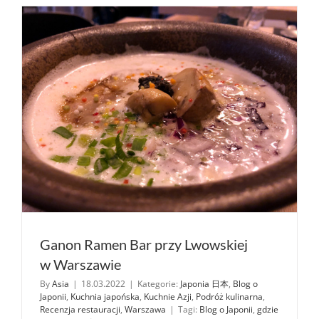
Ganon Ramen Bar przy Lwowskiej
w Warszawie
By
Asia
|
18.03.2022
|
Kategorie:
Japonia 日本
,
Blog o
Japonii
,
Kuchnia japońska
,
Kuchnie Azji
,
Podróż kulinarna
,
Recenzja restauracji
,
Warszawa
|
Tagi:
Blog o Japonii
,
gdzie