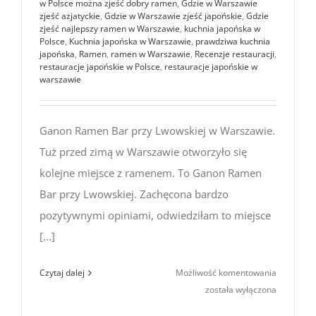
w Polsce można zjeść dobry ramen
,
Gdzie w Warszawie
zjeść azjatyckie
,
Gdzie w Warszawie zjeść japońskie
,
Gdzie
zjeść najlepszy ramen w Warszawie
,
kuchnia japońska w
Polsce
,
Kuchnia japońska w Warszawie
,
prawdziwa kuchnia
japońska
,
Ramen
,
ramen w Warszawie
,
Recenzje restauracji
,
restauracje japońskie w Polsce
,
restauracje japońskie w
warszawie
Ganon Ramen Bar przy Lwowskiej w Warszawie.
Tuż przed zimą w Warszawie otworzyło się
kolejne miejsce z ramenem. To Ganon Ramen
Bar przy Lwowskiej. Zachęcona bardzo
pozytywnymi opiniami, odwiedziłam to miejsce
[...]
Ganon
Czytaj dalej
Możliwość komentowania
Ramen
została wyłączona
Bar