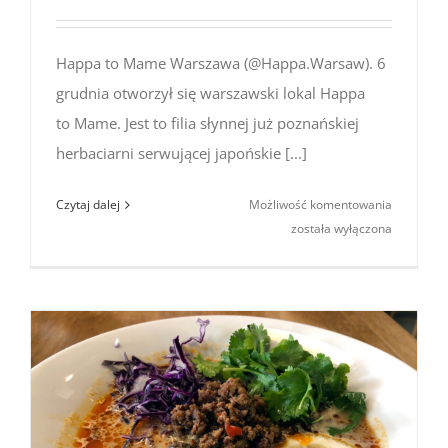
Happa to Mame Warszawa (@Happa.Warsaw). 6
grudnia otworzył się warszawski lokal Happa
to Mame. Jest to filia słynnej już poznańskiej
herbaciarni serwującej japońskie [...]
Happa
Czytaj dalej
Możliwość komentowania
to Mame
została wyłączona
Warszaw
(Hoża/Poz