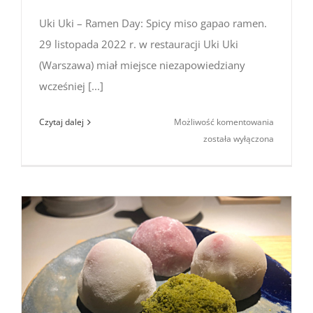
Uki Uki – Ramen Day: Spicy miso gapao ramen.
29 listopada 2022 r. w restauracji Uki Uki
(Warszawa) miał miejsce niezapowiedziany
wcześniej [...]
Uki
Czytaj dalej
Możliwość komentowania
Uki
została wyłączona
–
Ramen
Day:
Spicy
miso
gapao
ramen