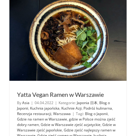
Ramen
Laksa
Yatta Vegan Ramen w Warszawie
By
Asia
|
04.04.2022
|
Kategorie:
Japonia 日本
,
Blog o
Japonii
,
Kuchnia japońska
,
Kuchnie Azji
,
Podróż kulinarna
,
Recenzja restauracji
,
Warszawa
|
Tagi:
Blog o Japonii
,
Gdzie na ramen w Warszawie
,
gdzie w Polsce można zjeść
dobry ramen
,
Gdzie w Warszawie zjeść azjatyckie
,
Gdzie w
Warszawie zjeść japońskie
,
Gdzie zjeść najlepszy ramen w
Warszawie
,
Gdzie zjeść ramen w Warszawie
,
kuchnia