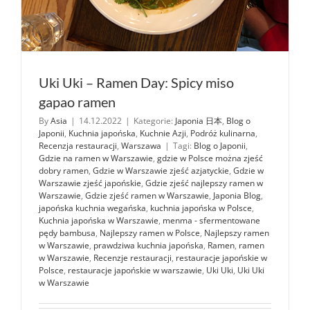
Uki Uki – Ramen Day: Spicy miso
gapao ramen
By
Asia
|
14.12.2022
|
Kategorie:
Japonia 日本
,
Blog o
Japonii
,
Kuchnia japońska
,
Kuchnie Azji
,
Podróż kulinarna
,
Recenzja restauracji
,
Warszawa
|
Tagi:
Blog o Japonii
,
Gdzie na ramen w Warszawie
,
gdzie w Polsce można zjeść
dobry ramen
,
Gdzie w Warszawie zjeść azjatyckie
,
Gdzie w
Warszawie zjeść japońskie
,
Gdzie zjeść najlepszy ramen w
Warszawie
,
Gdzie zjeść ramen w Warszawie
,
Japonia Blog
,
japońska kuchnia wegańska
,
kuchnia japońska w Polsce
,
Kuchnia japońska w Warszawie
,
menma - sfermentowane
pędy bambusa
,
Najlepszy ramen w Polsce
,
Najlepszy ramen
w Warszawie
,
prawdziwa kuchnia japońska
,
Ramen
,
ramen
w Warszawie
,
Recenzje restauracji
,
restauracje japońskie w
Polsce
,
restauracje japońskie w warszawie
,
Uki Uki
,
Uki Uki
w Warszawie