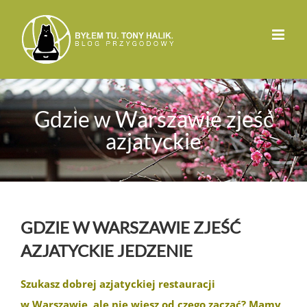
Przejdź
do
zawartości
Gdzie w Warszawie zjeść
azjatyckie
GDZIE W WARSZAWIE ZJEŚĆ
AZJATYCKIE JEDZENIE
Szukasz dobrej azjatyckiej restauracji
w Warszawie, ale nie wiesz od czego zacząć? Mamy