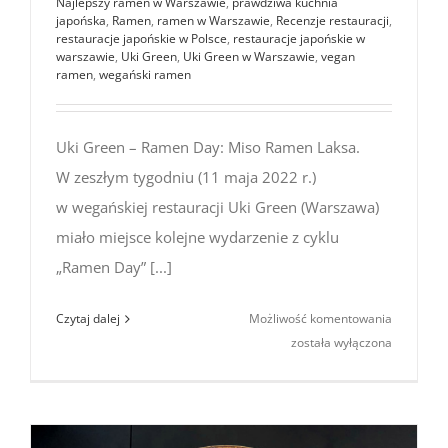
Najlepszy ramen w Warszawie
,
prawdziwa kuchnia
japońska
,
Ramen
,
ramen w Warszawie
,
Recenzje restauracji
,
restauracje japońskie w Polsce
,
restauracje japońskie w
warszawie
,
Uki Green
,
Uki Green w Warszawie
,
vegan
ramen
,
wegański ramen
Uki Green – Ramen Day: Miso Ramen Laksa.
W zeszłym tygodniu (11 maja 2022 r.)
w wegańskiej restauracji Uki Green (Warszawa)
miało miejsce kolejne wydarzenie z cyklu
„Ramen Day” [...]
Uki
Czytaj dalej
Możliwość komentowania
Green
została wyłączona
–
Ramen
Day:
Miso