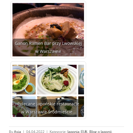
Ganon Ramen Bar przy Lwowskiej
w Warszawie
Polecane japońskie restauracje
w Warszawie Śródmieście…
By
Asia
|
04.04.2022
|
Kategorie:
Japonia 日本
,
Blog o Japonii
,