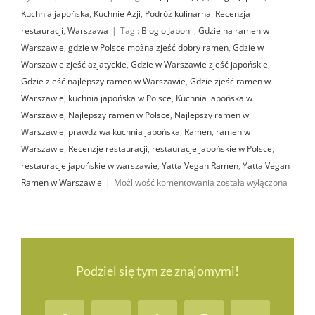
Kuchnia japońska
,
Kuchnie Azji
,
Podróż kulinarna
,
Recenzja
restauracji
,
Warszawa
|
Tagi:
Blog o Japonii
,
Gdzie na ramen w
Warszawie
,
gdzie w Polsce można zjeść dobry ramen
,
Gdzie w
Warszawie zjeść azjatyckie
,
Gdzie w Warszawie zjeść japońskie
,
Gdzie zjeść najlepszy ramen w Warszawie
,
Gdzie zjeść ramen w
Warszawie
,
kuchnia japońska w Polsce
,
Kuchnia japońska w
Warszawie
,
Najlepszy ramen w Polsce
,
Najlepszy ramen w
Warszawie
,
prawdziwa kuchnia japońska
,
Ramen
,
ramen w
Warszawie
,
Recenzje restauracji
,
restauracje japońskie w Polsce
,
restauracje japońskie w warszawie
,
Yatta Vegan Ramen
,
Yatta Vegan
Yatta
Ramen w Warszawie
|
Możliwość komentowania
została wyłączona
Vegan
Ramen
w Warszawie
Podziel się tym ze znajomymi!