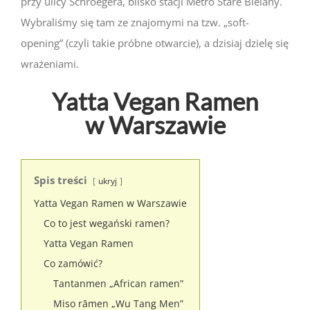
przy ulicy Schroegera, blisko stacji Metro Stare Bielany.
Wybraliśmy się tam ze znajomymi na tzw. „soft-
opening” (czyli takie próbne otwarcie), a dzisiaj dzielę się
wrażeniami
.
Yatta Vegan Ramen
w Warszawie
Spis treści
ukryj
Yatta Vegan Ramen w Warszawie
Co to jest wegański ramen?
Yatta Vegan Ramen
Co zamówić?
Tantanmen „African ramen”
Miso rāmen „Wu Tang Men”