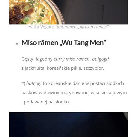
Yatta Vegan:
tantanmen „African ramen”
Miso rāmen „Wu Tang Men”
Gęsty, łagodny
curry miso ramen
,
bulgogi
*
z jackfruita, koreańskie pikle, szczypior.
*)
bulgogi
to koreańskie danie w postaci słodkich
pasków wołowiny marynowanej w sosie sojowym
i podawanej na słodko.