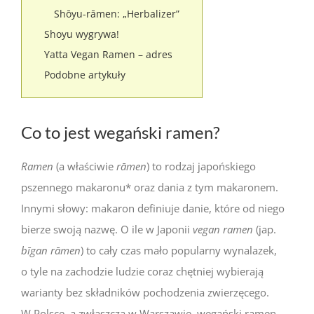
Shōyu-rāmen: „Herbalizer”
Shoyu wygrywa!
Yatta Vegan Ramen – adres
Podobne artykuły
Co to jest wegański ramen?
Ramen
(a właściwie
rāmen
) to rodzaj japońskiego
pszennego makaronu* oraz dania z tym makaronem.
Innymi słowy: makaron definiuje danie, które od niego
bierze swoją nazwę. O ile w Japonii
vegan ramen
(jap.
bīgan rāmen
) to cały czas mało popularny wynalazek,
o tyle na zachodzie ludzie coraz chętniej wybierają
warianty bez składników pochodzenia zwierzęcego.
W Polsce, a zwłaszcza w Warszawie, wegański ramen