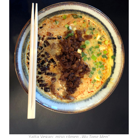
Yatta Vegan:
m
iso rāmen „Wu Tang Men”