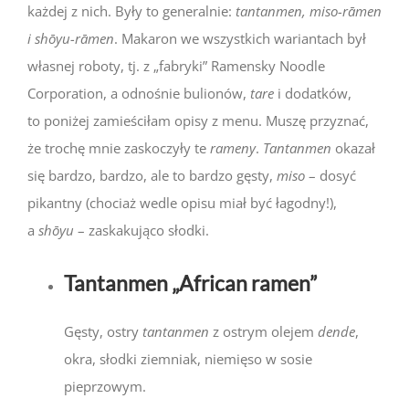
każdej z nich. Były to generalnie:
tantanmen, miso-rāmen
i shōyu-rāmen
. Makaron we wszystkich wariantach był
własnej roboty, tj. z „fabryki” Ramensky Noodle
Corporation, a odnośnie bulionów,
tare
i dodatków,
to poniżej zamieściłam opisy z menu. Muszę przyznać,
że trochę mnie zaskoczyły te
rameny
.
T
antanmen
okazał
się bardzo, bardzo, ale to bardzo gęsty,
miso
– dosyć
pikantny (chociaż wedle opisu miał być łagodny!),
a
shōyu
– zaskakująco słodki.
Tantanmen „African ramen”
Gęsty, ostry
tantanmen
z ostrym olejem
dende
,
okra, słodki ziemniak, niemięso w sosie
pieprzowym.