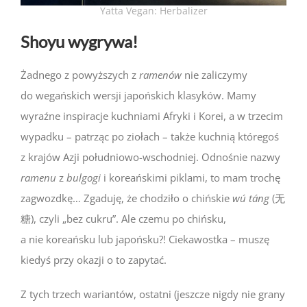
Yatta Vegan: Herbalizer
Shoyu wygrywa!
Żadnego z powyższych z
ramenów
nie zaliczymy
do wegańskich wersji japońskich klasyków. Mamy
wyraźne inspiracje kuchniami Afryki i Korei, a w trzecim
wypadku – patrząc po ziołach – także kuchnią któregoś
z krajów Azji południowo-wschodniej. Odnośnie nazwy
ramenu
z
bulgogi
i koreańskimi piklami, to mam trochę
zagwozdkę… Zgaduję, że chodziło o chińskie
wú táng
(无
糖), czyli „bez cukru”. Ale czemu po chińsku,
a nie koreańsku lub japońsku?! Ciekawostka – muszę
kiedyś przy okazji o to zapytać.
Z tych trzech wariantów, ostatni (jeszcze nigdy nie grany