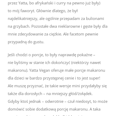
przez Yatta, bo afrykański i curry na pewno już były)
to mój faworyt. Głównie dlatego, że był
najdelikatniejszy, ale ogólnie przepadam za bulionami
na grzybach. Pozostałe dwa nieklarowne i gęste były dla
mnie zdecydowanie za ciężkie. Ale facetom pewnie
przypadną do gustu.
Jeśli chodzi o porcje, to były naprawdę pokaźne –
nie byliśmy w stanie ich dokończyć (niektórzy nawet
makaronu). Yatta Vegan oferuje małe porcje makaronu
dla dzieci w bardzo przystępnej cenie i to jest super!
Ale muszę przyznać, że takie wersje mini przydałyby się
także dla dorosłych – na mniejszy głód/żołądek.
Gdyby ktoś jednak – odwrotnie – czuł niedosyt, to może
domówić sobie dodatkową porcję makaronu. A taka