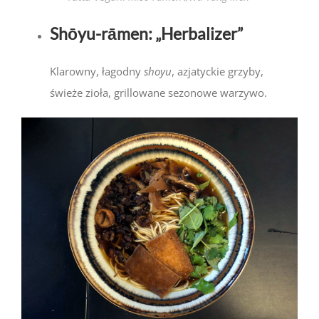
S
hōyu-rāmen:
„Herbalizer”
Klarowny, łagodny
shoyu
, azjatyckie grzyby,
świeże zioła, grillowane sezonowe warzywo.