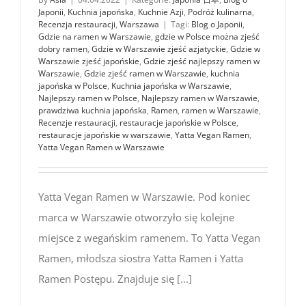
Japonii
,
Kuchnia japońska
,
Kuchnie Azji
,
Podróż kulinarna
,
Recenzja restauracji
,
Warszawa
|
Tagi:
Blog o Japonii
,
Gdzie na ramen w Warszawie
,
gdzie w Polsce można zjeść
dobry ramen
,
Gdzie w Warszawie zjeść azjatyckie
,
Gdzie w
Warszawie zjeść japońskie
,
Gdzie zjeść najlepszy ramen w
Warszawie
,
Gdzie zjeść ramen w Warszawie
,
kuchnia
japońska w Polsce
,
Kuchnia japońska w Warszawie
,
Najlepszy ramen w Polsce
,
Najlepszy ramen w Warszawie
,
prawdziwa kuchnia japońska
,
Ramen
,
ramen w Warszawie
,
Recenzje restauracji
,
restauracje japońskie w Polsce
,
restauracje japońskie w warszawie
,
Yatta Vegan Ramen
,
Yatta Vegan Ramen w Warszawie
Yatta Vegan Ramen w Warszawie. Pod koniec
marca w Warszawie otworzyło się kolejne
miejsce z wegańskim ramenem. To Yatta Vegan
Ramen, młodsza siostra Yatta Ramen i Yatta
Ramen Postępu. Znajduje się [...]