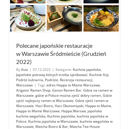
ramen
Polecane japońskie restauracje
w Warszawie Śródmieście (Grudzień
2022)
By
Asia
|
07.12.2022
|
Kategorie:
Kuchnia japońska
,
Japońskie potrawy których trzeba spróbować
,
Kuchnie Azji
,
Podróż kulinarna
,
Podróże
,
Recenzja restauracji
,
Warszawa
|
Tagi:
adres Happa to Mame Warszawa
,
Arigator Ramen Shop
,
Ganon Ramen Bar
,
Gdzie na ramen w
Warszawie
,
gdzie w Polsce można zjeść dobry ramen
,
Gdzie
zjeść najlepszy ramen w Warszawie
,
Gdzie zjeść ramen w
Warszawie
,
Haci Bistro
,
Haci Okonomiyaki
,
Happa to Mame
,
Happa to Mame Warszawa
,
Happa.Warsaw
,
japońska
kuchnia wegańska
,
Kuchnia japońska
,
kuchnia japońska w
Polsce
,
Kuchnia japońska w Warszawie
,
kuchnia wegańska w
Warszawie
,
Matcha Bistro & Bar
,
Matcha Tea House