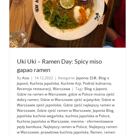
Uki Uki – Ramen Day: Spicy miso
gapao ramen
By
Asia
|
14.12.2022
|
Kategorie:
Japonia 日本
,
Blog o
Japonii
,
Kuchnia japońska
,
Kuchnie Azji
,
Podróż kulinarna
,
Recenzja restauracji
,
Warszawa
|
Tagi:
Blog o Japonii
,
Gdzie na ramen w Warszawie
,
gdzie w Polsce można zjeść
dobry ramen
,
Gdzie w Warszawie zjeść azjatyckie
,
Gdzie w
Warszawie zjeść japońskie
,
Gdzie zjeść najlepszy ramen w
Warszawie
,
Gdzie zjeść ramen w Warszawie
,
Japonia Blog
,
japońska kuchnia wegańska
,
kuchnia japońska w Polsce
,
Kuchnia japońska w Warszawie
,
menma - sfermentowane
pędy bambusa
,
Najlepszy ramen w Polsce
,
Najlepszy ramen
w Warszawie
,
prawdziwa kuchnia japońska
,
Ramen
,
ramen