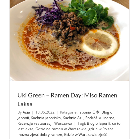
2022)
Uki Green – Ramen Day: Miso Ramen
Laksa
By
Asia
|
18.05.2022
|
Kategorie:
Japonia 日本
,
Blog o
Japonii
,
Kuchnia japońska
,
Kuchnie Azji
,
Podróż kulinarna
,
Recenzja restauracji
,
Warszawa
|
Tagi:
Blog o Japonii
,
co to
jest laksa
,
Gdzie na ramen w Warszawie
,
gdzie w Polsce
można zjeść dobry ramen
,
Gdzie w Warszawie zjeść