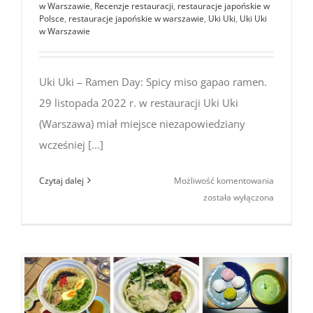
w Warszawie
,
Recenzje restauracji
,
restauracje japońskie w
Polsce
,
restauracje japońskie w warszawie
,
Uki Uki
,
Uki Uki
w Warszawie
Uki Uki – Ramen Day: Spicy miso gapao ramen.
29 listopada 2022 r. w restauracji Uki Uki
(Warszawa) miał miejsce niezapowiedziany
wcześniej [...]
Uki
Czytaj dalej
Możliwość komentowania
Uki
została wyłączona
–
Ramen
Day:
Spicy
miso
gapao