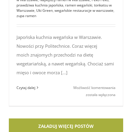
prawdziwa kuchnia japońska
,
ramen wegański
,
tonkatsu w
Warszawie
,
Uki Green
,
wegańskie restauracje w warszawie
,
zupa ramen
Japońska kuchnia wegańska w Warszawie.
Nowości przy Politechnice. Coraz więcej
moich znajomych przechodzi na dietę
wegetariańską, a nawet wegańską. Chociaż sami
mięso i owoce morza [...]
Japońska
Czytaj dalej
Możliwość komentowania
kuchnia
została wyłączona
wegańska
w Warsza
–
nowości:
ZAŁADUJ WIĘCEJ POSTÓW
Peko