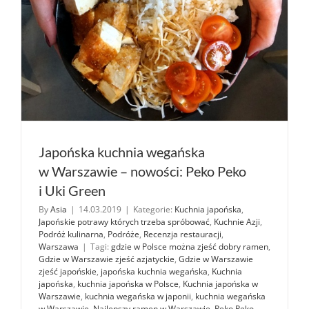
Japońska kuchnia wegańska
w Warszawie – nowości: Peko Peko
i Uki Green
By
Asia
|
14.03.2019
|
Kategorie:
Kuchnia japońska
,
Japońskie potrawy których trzeba spróbować
,
Kuchnie Azji
,
Podróż kulinarna
,
Podróże
,
Recenzja restauracji
,
Warszawa
|
Tagi:
gdzie w Polsce można zjeść dobry ramen
,
Gdzie w Warszawie zjeść azjatyckie
,
Gdzie w Warszawie
zjeść japońskie
,
japońska kuchnia wegańska
,
Kuchnia
japońska
,
kuchnia japońska w Polsce
,
Kuchnia japońska w
Warszawie
,
kuchnia wegańska w japonii
,
kuchnia wegańska
w Warszawie
,
Najlepszy ramen w Warszawie
,
Peko Peko
,