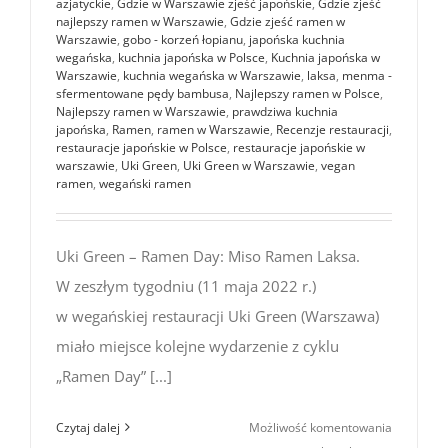
azjatyckie
,
Gdzie w Warszawie zjeść japońskie
,
Gdzie zjeść
najlepszy ramen w Warszawie
,
Gdzie zjeść ramen w
Warszawie
,
gobo - korzeń łopianu
,
japońska kuchnia
wegańska
,
kuchnia japońska w Polsce
,
Kuchnia japońska w
Warszawie
,
kuchnia wegańska w Warszawie
,
laksa
,
menma -
sfermentowane pędy bambusa
,
Najlepszy ramen w Polsce
,
Najlepszy ramen w Warszawie
,
prawdziwa kuchnia
japońska
,
Ramen
,
ramen w Warszawie
,
Recenzje restauracji
,
restauracje japońskie w Polsce
,
restauracje japońskie w
warszawie
,
Uki Green
,
Uki Green w Warszawie
,
vegan
ramen
,
wegański ramen
Uki Green – Ramen Day: Miso Ramen Laksa.
W zeszłym tygodniu (11 maja 2022 r.)
w wegańskiej restauracji Uki Green (Warszawa)
miało miejsce kolejne wydarzenie z cyklu
„Ramen Day” [...]
Uki
Czytaj dalej
Możliwość komentowania