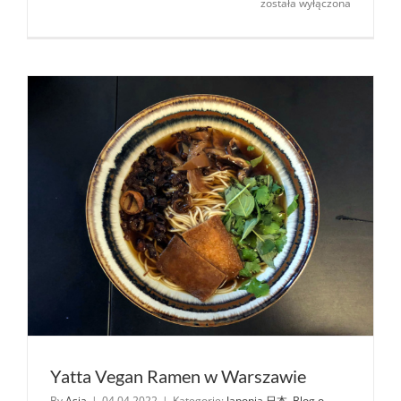
Green
została wyłączona
–
Ramen
Day:
Miso
Ramen
Laksa
Yatta Vegan Ramen w Warszawie
By
Asia
|
04.04.2022
|
Kategorie:
Japonia 日本
,
Blog o