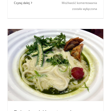
Yatta
Czytaj dalej
Możliwość komentowania
Vegan
została wyłączona
Ramen
w Warsza