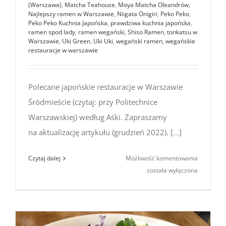
(Warszawa)
,
Matcha Teahouse
,
Moya Matcha Oleandrów
,
Najlepszy ramen w Warszawie
,
Niigata Onigiri
,
Peko Peko
,
Peko Peko Kuchnia Japońska
,
prawdziwa kuchnia japońska
,
ramen spod lady
,
ramen wegański
,
Shiso Ramen
,
tonkatsu w
Warszawie
,
Uki Green
,
Uki Uki
,
wegański ramen
,
wegańskie
restauracje w warszawie
Polecane japońskie restauracje w Warszawie
Śródmieście (czytaj: przy Politechnice
Warszawskiej) według Aśki. Zapraszamy
na aktualizację artykułu (grudzień 2022). […]
Polecane
Czytaj dalej
Możliwość komentowania
japońskie
została wyłączona
restaurac
w Warsza
Śródmieśc
(Grudzień