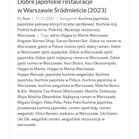
Dobre japońskie restauracje
w Warszawie Śródmieście (2023)
By
Asia
|
11.11.2021
|
Kategorie:
Kuchnia japońska
,
Japońskie potrawy których trzeba spróbować
,
Kuchnie Azji
,
Podróż kulinarna
,
Podróże
,
Recenzja restauracji
,
Warszawa
|
Tagi:
adres Happa to Mame Warszawa
,
Arigator Ramen Shop
,
Ganon Ramen Bar
,
Gdzie na ramen w
Warszawie
,
gdzie w Polsce można zjeść dobry ramen
,
Gdzie
w Warszawie zjeść azjatyckie
,
Gdzie w Warszawie zjeść
japońskie
,
Gdzie zjeść najlepszy ramen w Warszawie
,
Gdzie
zjeść ramen w Warszawie
,
Haci Bistro
,
Haci Okonomiyaki
,
Happa to Mame
,
Happa to Mame Warszawa
,
Happa.Warsaw
,
japońska kuchnia wegańska
,
Kuchnia
japońska
,
kuchnia japońska w Polsce
,
Kuchnia japońska w
Warszawie
,
kuchnia wegańska w Warszawie
,
Matcha Bistro
& Bar
,
Matcha Tea House (Warszawa)
,
Matcha Teahouse
,
Moya Matcha Oleandrów
,
Najlepszy ramen w Warszawie
,
Niigata Onigiri
,
Peko Peko
,
Peko Peko Kuchnia Japońska
,
prawdziwa kuchnia japońska
,
ramen spod lady
,
ramen
wegański
,
Shiso Ramen
,
tonkatsu w Warszawie
,
Uki Green
,
Uki Uki
,
wegański ramen
,
wegańskie restauracje w
warszawie