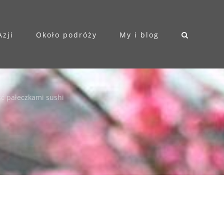
Azji
Około podróży
My i blog
eść pałeczkami sushi