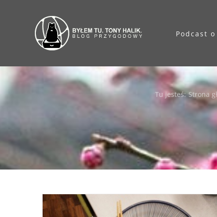
Przejdź
do
Podcast o
zawartości
Tu jesteś
:
Strona 