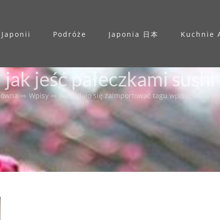
 Japonii
Podróże
Japonia 日本
Kuchnie 
jak jeść pałeczkami sushi
główna
⇨
Wpisy
⇨
Nie udało się zaimportować tagu wpisu %s
jak j