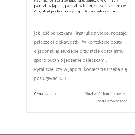
trzymać
,
pałeczki po japońsku
,
pałeczki w Chinach
,
pałeczki w Japonii
,
pałeczki w Korei
,
rodzaje pałeczek w
Azji
,
Skąd pochodzi zwyczaj jedzenia pałeczkami
Jak jeść pałeczkami. Instrukcja video, rodzaje
pałeczek i ciekawostki. W kontekście postu
o japońskiej etykiecie przy stole dostaliśmy
sporo pytań o jedzenie pałeczkami.
Pytaliście, czy w Japonii koniecznie trzeba się
posługiwać, [...]
Jak
Czytaj dalej
Możliwość komentowania
jeść
została wyłączona
pałe
Inst
vide
rodz