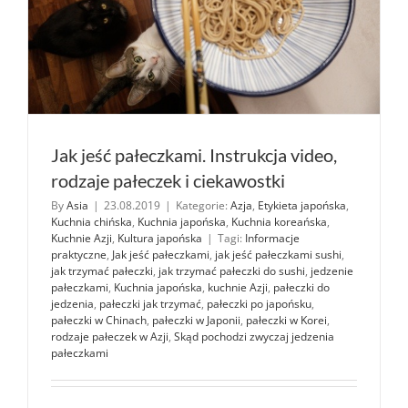
Jak jeść pałeczkami. Instrukcja video,
rodzaje pałeczek i ciekawostki
By
Asia
|
23.08.2019
|
Kategorie:
Azja
,
Etykieta japońska
,
Kuchnia chińska
,
Kuchnia japońska
,
Kuchnia koreańska
,
Kuchnie Azji
,
Kultura japońska
|
Tagi:
Informacje
praktyczne
,
Jak jeść pałeczkami
,
jak jeść pałeczkami sushi
,
jak trzymać pałeczki
,
jak trzymać pałeczki do sushi
,
jedzenie
pałeczkami
,
Kuchnia japońska
,
kuchnie Azji
,
pałeczki do
jedzenia
,
pałeczki jak trzymać
,
pałeczki po japońsku
,
pałeczki w Chinach
,
pałeczki w Japonii
,
pałeczki w Korei
,
rodzaje pałeczek w Azji
,
Skąd pochodzi zwyczaj jedzenia
pałeczkami