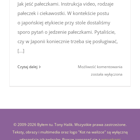
Jak jeść pałeczkami. Instrukcja video, rodzaje
pałeczek i ciekawostki. W kontekście postu
o japońskiej etykiecie przy stole dostaliśmy
sporo pytań o jedzenie pałeczkami. Pytaliście,
czy w Japonii koniecznie trzeba się posługiwać,
[...]
Jak
Czytaj dalej
Możliwość komentowania
jeść
została wyłączona
pałeczkam
Instrukcja
video,
rodzaje
pałeczek
i ciekawos
© 2009-
2026 Byłem tu. Tony Halik. Wszystkie prawa zastrzeżone.
Teksty, obrazy i multimedia oraz logo "Kot na walizce" są wyłączną
własnością ich twórców. Proszę zapoznać się z
warunkami