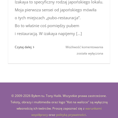
Izakaya to specyficzny rodzaj japońskiego lokalu.
Moja pierwsza sensei od japońskiego mówiła
o tych miejscach „pubo-restauracja”.
Bo to właśnie coś pomiędzy pubem
i restauracją. W izakaya napijemy [...]
Izakaya
Czytaj dalej
Możliwość komentowania
–
została wyłączona
czyli
co zamów
w japońsk
pubie
© 2009-
2026 Byłem tu. Tony Halik. Wszystkie prawa zastrzeżone.
Teksty, obrazy i multimedia oraz logo "Kot na walizce" są wyłączną
własnością ich twórców. Proszę zapoznać się z
warunkami
współpracy
oraz
polityką prywatności
.