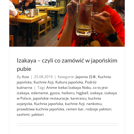
Izakaya – czyli co zamówić w japońskim
pubie
By
Asia
|
25.08.2019
|
Kategorie:
Japonia 日本
,
Kuchnia
japońska
,
Kuchnie Azji
,
Kultura japońska
,
Podróż
kulinarna
|
Tagi:
Anime Isekai Izakaya Nobu
,
co to jest
izakaya
,
edamame
,
gyoza
,
haiboru
,
higjball
,
izakaya
,
izakaya
w Polsce
,
japońskie restauracje
,
kareraisu
,
kuchnia
azjatycka
,
Kuchnia japońska
,
kuchnie Azji
,
nankotsu
,
prawdziwa kuchnia japońska
,
ramen bar
,
rodzaje yakitori
,
sashimi
,
yakitori