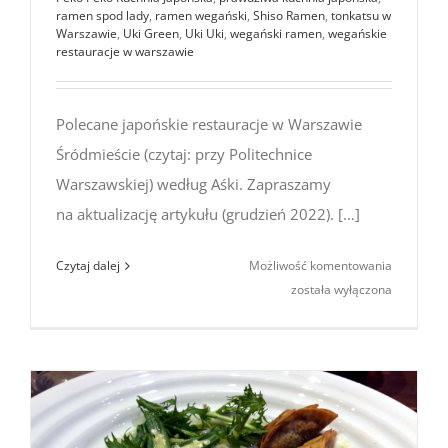
ramen spod lady
,
ramen wegański
,
Shiso Ramen
,
tonkatsu w
Warszawie
,
Uki Green
,
Uki Uki
,
wegański ramen
,
wegańskie
restauracje w warszawie
Polecane japońskie restauracje w Warszawie
Śródmieście (czytaj: przy Politechnice
Warszawskiej) według Aśki. Zapraszamy
na aktualizację artykułu (grudzień 2022). […]
Polecane
Czytaj dalej
Możliwość komentowania
japońskie
została wyłączona
restaurac
w Warsza
Śródmieśc
(Grudzień
2022)