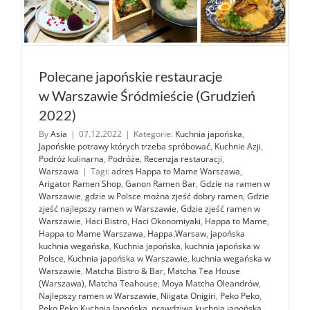
Polecane japońskie restauracje
w Warszawie Śródmieście (Grudzień
2022)
By
Asia
|
07.12.2022
|
Kategorie:
Kuchnia japońska
,
Japońskie potrawy których trzeba spróbować
,
Kuchnie Azji
,
Podróż kulinarna
,
Podróże
,
Recenzja restauracji
,
Warszawa
|
Tagi:
adres Happa to Mame Warszawa
,
Arigator Ramen Shop
,
Ganon Ramen Bar
,
Gdzie na ramen w
Warszawie
,
gdzie w Polsce można zjeść dobry ramen
,
Gdzie
zjeść najlepszy ramen w Warszawie
,
Gdzie zjeść ramen w
Warszawie
,
Haci Bistro
,
Haci Okonomiyaki
,
Happa to Mame
,
Happa to Mame Warszawa
,
Happa.Warsaw
,
japońska
kuchnia wegańska
,
Kuchnia japońska
,
kuchnia japońska w
Polsce
,
Kuchnia japońska w Warszawie
,
kuchnia wegańska w
Warszawie
,
Matcha Bistro & Bar
,
Matcha Tea House
(Warszawa)
,
Matcha Teahouse
,
Moya Matcha Oleandrów
,
Najlepszy ramen w Warszawie
,
Niigata Onigiri
,
Peko Peko
,
Peko Peko Kuchnia Japońska
,
prawdziwa kuchnia japońska
,