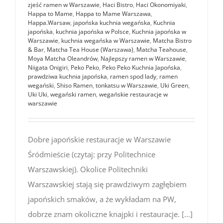
zjeść ramen w Warszawie
,
Haci Bistro
,
Haci Okonomiyaki
,
Happa to Mame
,
Happa to Mame Warszawa
,
Happa.Warsaw
,
japońska kuchnia wegańska
,
Kuchnia
japońska
,
kuchnia japońska w Polsce
,
Kuchnia japońska w
Warszawie
,
kuchnia wegańska w Warszawie
,
Matcha Bistro
& Bar
,
Matcha Tea House (Warszawa)
,
Matcha Teahouse
,
Moya Matcha Oleandrów
,
Najlepszy ramen w Warszawie
,
Niigata Onigiri
,
Peko Peko
,
Peko Peko Kuchnia Japońska
,
prawdziwa kuchnia japońska
,
ramen spod lady
,
ramen
wegański
,
Shiso Ramen
,
tonkatsu w Warszawie
,
Uki Green
,
Uki Uki
,
wegański ramen
,
wegańskie restauracje w
warszawie
Dobre japońskie restauracje w Warszawie
Śródmieście (czytaj: przy Politechnice
Warszawskiej). Okolice Politechniki
Warszawskiej stają się prawdziwym zagłębiem
japońskich smaków, a że wykładam na PW,
dobrze znam okoliczne knajpki i restauracje. [...]