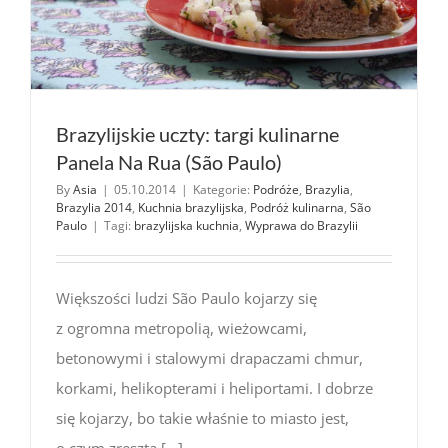
Brazylijskie uczty: targi kulinarne
Panela Na Rua (São Paulo)
By
Asia
|
05.10.2014
|
Kategorie:
Podróże
,
Brazylia
,
Brazylia 2014
,
Kuchnia brazylijska
,
Podróż kulinarna
,
São
Paulo
|
Tagi:
brazylijska kuchnia
,
Wyprawa do Brazylii
Większości ludzi São Paulo kojarzy się
z ogromna metropolią, wieżowcami,
betonowymi i stalowymi drapaczami chmur,
korkami, helikopterami i heliportami. I dobrze
się kojarzy, bo takie właśnie to miasto jest,