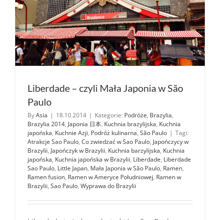
Liberdade – czyli Mała Japonia w São
Paulo
By
Asia
|
18.10.2014
|
Kategorie:
Podróże
,
Brazylia
,
Brazylia 2014
,
Japonia 日本
,
Kuchnia brazylijska
,
Kuchnia
japońska
,
Kuchnie Azji
,
Podróż kulinarna
,
São Paulo
|
Tagi:
Atrakcje Sao Paulo
,
Co zwiedzać w Sao Paulo
,
Japończycy w
Brazylii
,
Japończyk w Brazylii
,
Kuchnia barzylijska
,
Kuchnia
japońska
,
Kuchnia japońska w Brazylii
,
Liberdade
,
Liberdade
Sao Paulo
,
Little Japan
,
Mała Japonia w São Paulo
,
Ramen
,
Ramen fusion
,
Ramen w Ameryce Południowej
,
Ramen w
Brazylii
,
Sao Paulo
,
Wyprawa do Brazylii