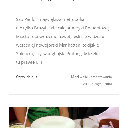
São Paulo – największa metropolia
nie tylko Brazylii, ale całej Ameryki Południowej.
Miasto robi wrażenie nawet, jeśli się widziało
wcześniej nowojorski Manhattan, tokijskie
Shinjuku, czy szanghajski Pudong. Mieszka
tu prawie [...]
São
Czytaj dalej
Możliwość komentowania
Paulo
została wyłączona
–
największ
miasto
Ameryki
Pd.