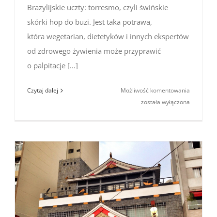
Brazylijskie uczty: torresmo, czyli świńskie
skórki hop do buzi. Jest taka potrawa,
która wegetarian, dietetyków i innych ekspertów
od zdrowego żywienia może przyprawić
o palpitacje [...]
Brazylijsk
Czytaj dalej
Możliwość komentowania
uczty:
została wyłączona
torresmo,
czyli
świńskie
skórki
hop
do buzi