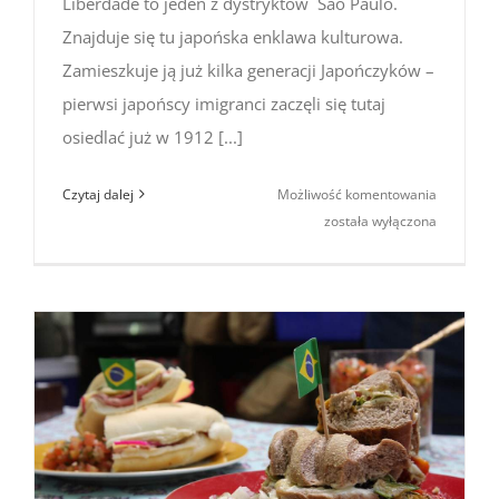
Liberdade to jeden z dystryktów Sao Paulo.
Znajduje się tu japońska enklawa kulturowa.
Zamieszkuje ją już kilka generacji Japończyków –
pierwsi japońscy imigranci zaczęli się tutaj
osiedlać już w 1912 [...]
Liberdade
Czytaj dalej
Możliwość komentowania
–
została wyłączona
czyli
Mała
Japonia
w São
Paulo