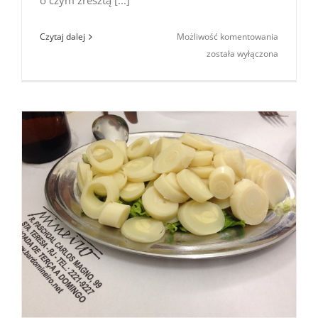
o czym zresztą [...]
Brazylijsk
Czytaj dalej
Możliwość komentowania
uczty:
została wyłączona
targi
kulinarne
Panela
Na Rua
(São
Paulo)