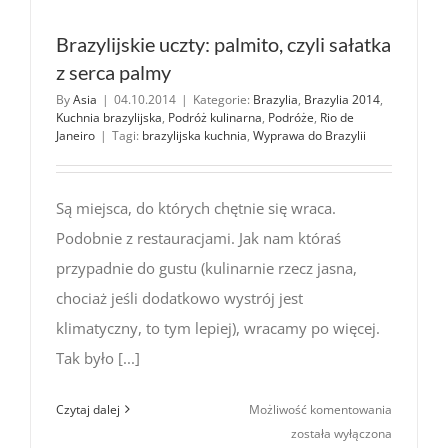
Brazylijskie uczty: palmito, czyli sałatka
z serca palmy
By
Asia
|
04.10.2014
|
Kategorie:
Brazylia
,
Brazylia 2014
,
Kuchnia brazylijska
,
Podróż kulinarna
,
Podróże
,
Rio de
Janeiro
|
Tagi:
brazylijska kuchnia
,
Wyprawa do Brazylii
Są miejsca, do których chętnie się wraca.
Podobnie z restauracjami. Jak nam któraś
przypadnie do gustu (kulinarnie rzecz jasna,
chociaż jeśli dodatkowo wystrój jest
klimatyczny, to tym lepiej), wracamy po więcej.
Tak było [...]
Brazylijsk
Czytaj dalej
Możliwość komentowania
uczty:
została wyłączona