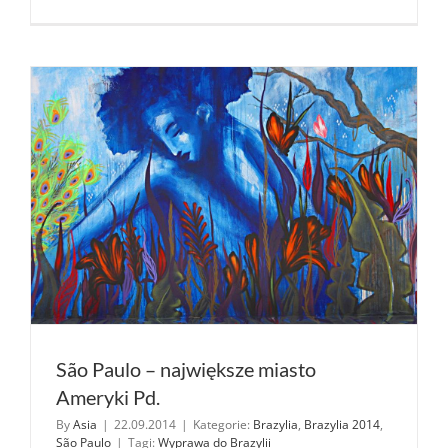
palmito,
czyli
sałatka
z serca
palmy
São Paulo – największe miasto
Ameryki Pd.
By
Asia
|
22.09.2014
|
Kategorie:
Brazylia
,
Brazylia 2014
,
São Paulo
|
Tagi:
Wyprawa do Brazylii