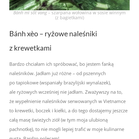
Bánh mì sốt vang
– szarpana wołowina w sosie winnym
(z bagietkami)
Bánh xèo – ryżowe naleśniki
z krewetkami
Bardzo chciałam ich spróbować, bo jestem fanką
naleśników. Jadłam już różne – od pszennych
po tapiokowe (wspaniały brazylijski wynalazek),
ale ryżowych wcześniej nie jadłam. Zważywszy na to,
że wypełnienie naleśników serwowanych w Vietnamce
to krewetki, boczek i kiełki, a do tego dostajemy jeszcze
całą masę świeżych ziół (w tym moja ulubioną
pachnotkę), to nie mogli lepiej trafić w moje kulinarne
gusta. Bardzo polecam!