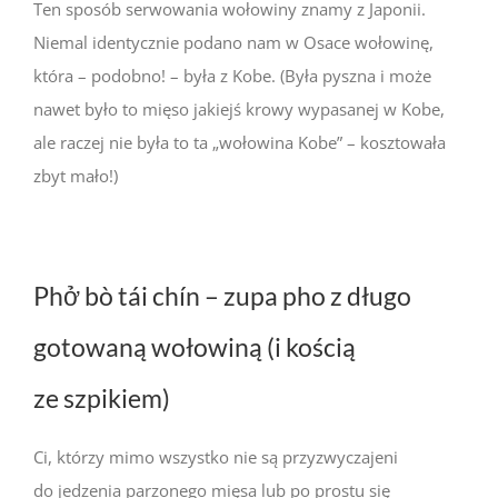
Ten sposób serwowania wołowiny znamy z Japonii.
Niemal identycznie podano nam w Osace wołowinę,
która – podobno! – była z Kobe. (Była pyszna i może
nawet było to mięso jakiejś krowy wypasanej w Kobe,
ale raczej nie była to ta „wołowina Kobe” – kosztowała
zbyt mało!)
Phở bò tái chín – zupa pho z długo
gotowaną wołowiną (i kością
ze szpikiem)
Ci, którzy mimo wszystko nie są przyzwyczajeni
do jedzenia parzonego mięsa lub po prostu się