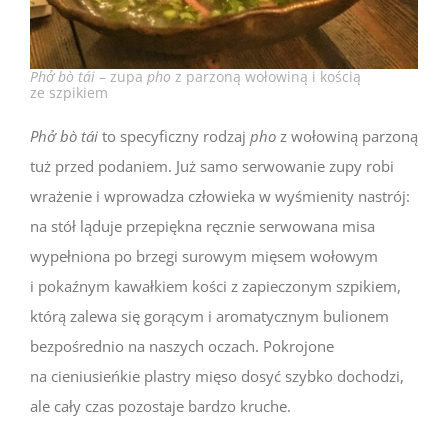
Phở bò tái
– zupa
pho
z parzoną wołowiną i kością
ze szpikiem
Phở bò tái
to specyficzny rodzaj
pho
z wołowiną parzoną
tuż przed podaniem. Już samo serwowanie zupy robi
wrażenie i wprowadza człowieka w wyśmienity nastrój:
na stół ląduje przepiękna ręcznie serwowana misa
wypełniona po brzegi surowym mięsem wołowym
i pokaźnym kawałkiem kości z zapieczonym szpikiem,
którą zalewa się gorącym i aromatycznym bulionem
bezpośrednio na naszych oczach. Pokrojone
na cieniusieńkie plastry mięso dosyć szybko dochodzi,
ale cały czas pozostaje bardzo kruche.