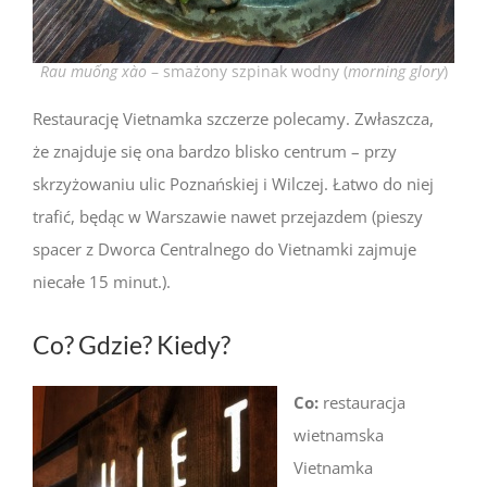
Rau muống xào
– smażony szpinak wodny (
morning glory
)
Restaurację Vietnamka szczerze polecamy. Zwłaszcza,
że znajduje się ona bardzo blisko centrum – przy
skrzyżowaniu ulic Poznańskiej i Wilczej. Łatwo do niej
trafić, będąc w Warszawie nawet przejazdem (pieszy
spacer z Dworca Centralnego do Vietnamki zajmuje
niecałe 15 minut.).
Co? Gdzie? Kiedy?
Co:
restauracja
wietnamska
Vietnamka