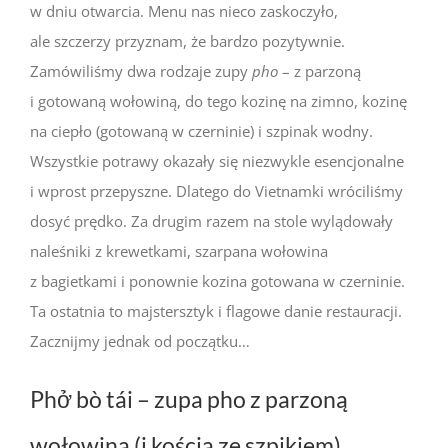
w dniu otwarcia. Menu nas nieco zaskoczyło,
ale szczerzy przyznam, że bardzo pozytywnie.
Zamówiliśmy dwa rodzaje zupy
pho
– z parzoną
i gotowaną wołowiną, do tego kozinę na zimno, kozinę
na ciepło (gotowaną w czerninie) i szpinak wodny.
Wszystkie potrawy okazały się niezwykle esencjonalne
i wprost przepyszne. Dlatego do Vietnamki wróciliśmy
dosyć prędko. Za drugim razem na stole wylądowały
naleśniki z krewetkami, szarpana wołowina
z bagietkami i ponownie kozina gotowana w czerninie.
Ta ostatnia to majstersztyk i flagowe danie restauracji.
Zacznijmy jednak od początku…
Phở bò tái – zupa pho z parzoną
wołowiną (i kością ze szpikiem)