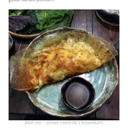
Bánh xèo
– ryżowe naleśniki z krewetkami