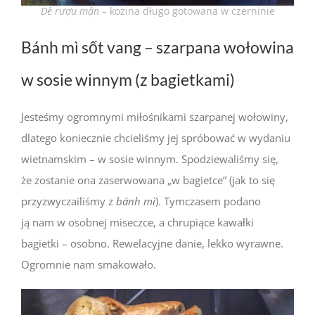
Dê rượu mận
– kozina długo gotowana w czerninie
Bánh mì sốt vang – szarpana wołowina
w sosie winnym (z bagietkami)
Jesteśmy ogromnymi miłośnikami szarpanej wołowiny,
dlatego koniecznie chcieliśmy jej spróbować w wydaniu
wietnamskim – w sosie winnym. Spodziewaliśmy się,
że zostanie ona zaserwowana „w bagietce” (jak to się
przyzwyczailiśmy z
bánh mì
). Tymczasem podano
ją nam w osobnej miseczce, a chrupiące kawałki
bagietki – osobno. Rewelacyjne danie, lekko wyrawne.
Ogromnie nam smakowało.