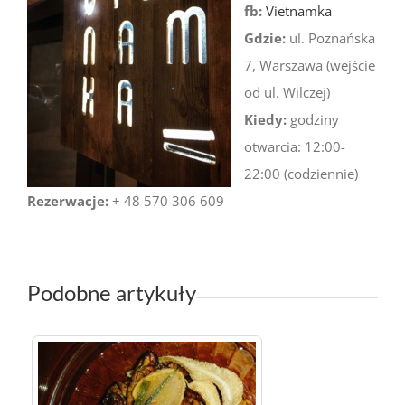
fb:
Vietnamka
Gdzie:
ul. Poznańska
7, Warszawa (wejście
od ul. Wilczej)
Kiedy:
godziny
otwarcia: 12:00-
22:00 (codziennie)
Rezerwacje:
+ 48 570 306 609
Podobne artykuły