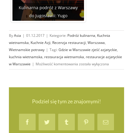
Kulinarna podróż z Warszawy
do Jugosławii: Yugo
By
Asia
|
01.12.2017
|
Kategorie:
Podróż kulinarna
,
Kuchnia
wietnamska
,
Kuchnie Azji
,
Recenzja restauracji
,
Warszawa
,
Wietnamskie potrawy
|
Tagi:
Gdzie w Warszawie zjeść azjatyckie
,
kuchnia wietnamska
,
restauracja wietnamska
,
restauracje azjatyckie
Vietnamka
w Warszawie
|
Możliwość komentowania
została wyłączona
–
nowa
wietnamska
restauracja
w Warszawie
Podziel się tym ze znajomymi!
Facebook
Twitter
Tumblr
Pinterest
Email