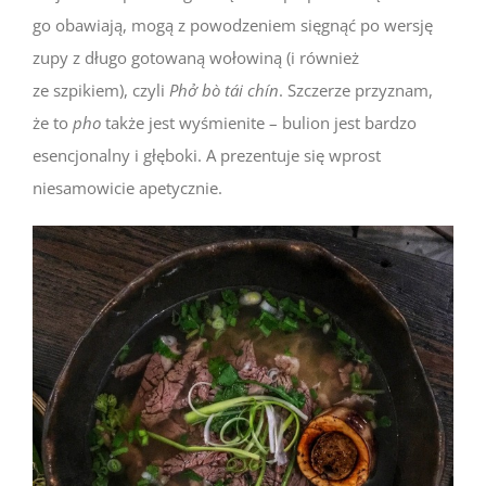
go obawiają, mogą z powodzeniem sięgnąć po wersję
zupy z długo gotowaną wołowiną (i również
ze szpikiem), czyli
Phở bò tái chín
. Szczerze przyznam,
że to
pho
także jest wyśmienite – bulion jest bardzo
esencjonalny i głęboki. A prezentuje się wprost
niesamowicie apetycznie.