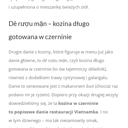
i uzupełniona o mieszankę świeżych ziół.
Dê rượu mận – kozina długo
gotowana w czerninie
Drugie danie z koziny, które figuruje w menu już jako
danie główne, to
dê rượu mận
, czyli kozina długo
gotowana w czerninie (to ów tajemniczy składnik),
również z dodatkiem trawy cytrynowej i galangalu.
Danie to serwowane jest z makaronem
bun
(chociaż raz
podano mi je ryżem). Dopiero przy okazji drugiej wizyty
dowiedzieliśmy się, że ta
kozina w czerninie
to popisowe danie restauracji Vietnamka
. I nic
w tym dziwnego – ma tak niesamowity smak,