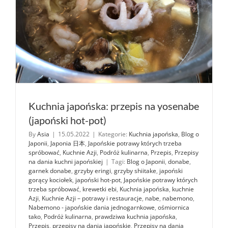
Kuchnia japońska: przepis na yosenabe
(japoński hot-pot)
By
Asia
|
15.05.2022
|
Kategorie:
Kuchnia japońska
,
Blog o
Japonii
,
Japonia 日本
,
Japońskie potrawy których trzeba
spróbować
,
Kuchnie Azji
,
Podróż kulinarna
,
Przepis
,
Przepisy
na dania kuchni japońskiej
|
Tagi:
Blog o Japonii
,
donabe
,
garnek donabe
,
grzyby eringi
,
grzyby shiitake
,
japoński
gorący kociołek
,
japoński hot-pot
,
Japońskie potrawy których
trzeba spróbować
,
krewetki ebi
,
Kuchnia japońska
,
kuchnie
Azji
,
Kuchnie Azji – potrawy i restauracje
,
nabe
,
nabemono
,
Nabemono - japońskie dania jednogarnkowe
,
ośmiornica
tako
,
Podróż kulinarna
,
prawdziwa kuchnia japońska
,
Przepis
,
przepisy na dania japońskie
,
Przepisy na dania