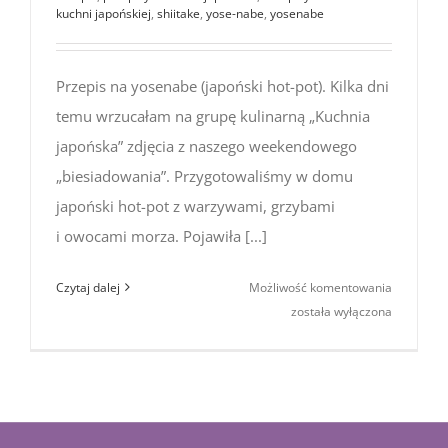
kuchni japońskiej
,
shiitake
,
yose-nabe
,
yosenabe
Przepis na yosenabe (japoński hot-pot). Kilka dni
temu wrzucałam na grupę kulinarną „Kuchnia
japońska” zdjęcia z naszego weekendowego
„biesiadowania”. Przygotowaliśmy w domu
japoński hot-pot z warzywami, grzybami
i owocami morza. Pojawiła [...]
Kuchnia
Czytaj dalej
Możliwość komentowania
japońska:
została wyłączona
przepis
na yosen
(japoński
hot-
pot)