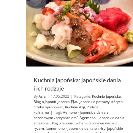
Kuchnia japońska: japońskie dania
i ich rodzaje
By
Asia
|
17.05.2022
|
Kategorie:
Kuchnia japońska
,
Blog o Japonii
,
Japonia 日本
,
Japońskie potrawy których
trzeba spróbować
,
Kuchnie Azji
,
Podróż
kulinarna
|
Tagi:
Aemono - japońskie dania z
sezonowym „przybraniem”
,
Agemono - japońskie dania
smażone
,
Blog o Japonii
,
Gohan - japońskie dania z
ryżem
,
Itamemono - japońskie dania stir-fry
,
japońskie