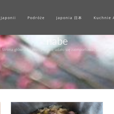
 Japonii
Podróże
Japonia 日本
Kuchnie 
nabe
:
Strona główna
⇨
Wpisy
⇨
Nie udało się zaimportować tagu wpis