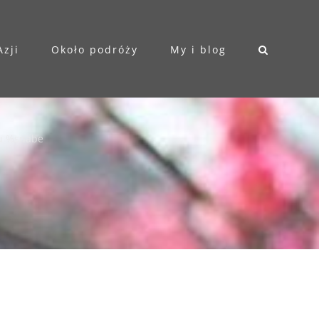
Azji
Około podróży
My i blog
u %s
nabe