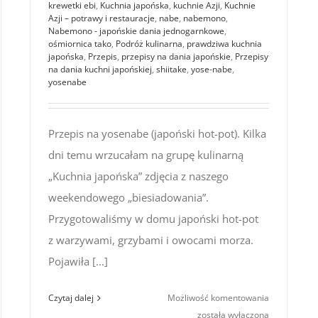
krewetki ebi
,
Kuchnia japońska
,
kuchnie Azji
,
Kuchnie
Azji – potrawy i restauracje
,
nabe
,
nabemono
,
Nabemono - japońskie dania jednogarnkowe
,
ośmiornica tako
,
Podróż kulinarna
,
prawdziwa kuchnia
japońska
,
Przepis
,
przepisy na dania japońskie
,
Przepisy
na dania kuchni japońskiej
,
shiitake
,
yose-nabe
,
yosenabe
Przepis na yosenabe (japoński hot-pot). Kilka
dni temu wrzucałam na grupę kulinarną
„Kuchnia japońska” zdjęcia z naszego
weekendowego „biesiadowania”.
Przygotowaliśmy w domu japoński hot-pot
z warzywami, grzybami i owocami morza.
Pojawiła [...]
Kuchnia
Czytaj dalej
Możliwość komentowania
japońska:
została wyłączona