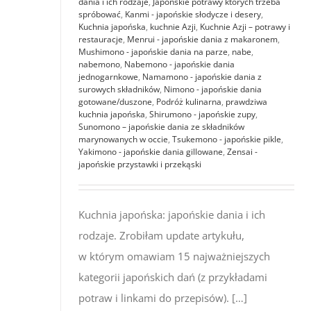
dania i ich rodzaje
,
Japońskie potrawy których trzeba
spróbować
,
Kanmi - japońskie słodycze i desery
,
Kuchnia japońska
,
kuchnie Azji
,
Kuchnie Azji – potrawy i
restauracje
,
Menrui - japońskie dania z makaronem
,
Mushimono - japońskie dania na parze
,
nabe
,
nabemono
,
Nabemono - japońskie dania
jednogarnkowe
,
Namamono - japońskie dania z
surowych składników
,
Nimono - japońskie dania
gotowane/duszone
,
Podróż kulinarna
,
prawdziwa
kuchnia japońska
,
Shirumono - japońskie zupy
,
Sunomono – japońskie dania ze składników
marynowanych w occie
,
Tsukemono - japońskie pikle
,
Yakimono - japońskie dania gillowane
,
Zensai -
japońskie przystawki i przekąski
Kuchnia japońska: japońskie dania i ich
rodzaje. Zrobiłam update artykułu,
w którym omawiam 15 najważniejszych
kategorii japońskich dań (z przykładami
potraw i linkami do przepisów). […]