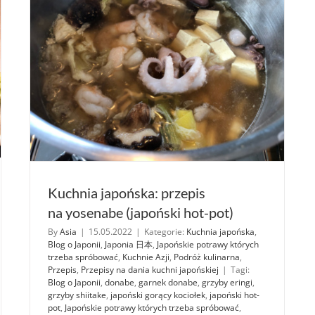
Kuchnia japońska: przepis
na yosenabe (japoński hot-pot)
By
Asia
|
15.05.2022
|
Kategorie:
Kuchnia japońska
,
Blog o Japonii
,
Japonia 日本
,
Japońskie potrawy których
trzeba spróbować
,
Kuchnie Azji
,
Podróż kulinarna
,
Przepis
,
Przepisy na dania kuchni japońskiej
|
Tagi:
Blog o Japonii
,
donabe
,
garnek donabe
,
grzyby eringi
,
grzyby shiitake
,
japoński gorący kociołek
,
japoński hot-
pot
,
Japońskie potrawy których trzeba spróbować
,