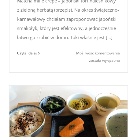
Matcha mille crepe – japoński tort naleśnikowy
z zieloną herbatą (przepis). Na okres świąteczno-
karnawałowy chciałam zaproponować japoński
smakołyk, który jest efektowny, a jednocześnie
łatwo go zrobić w domu. Taki właśnie jest [...]
Matcha
Czytaj dalej
Możliwość komentowania
mille
została wyłączona
crepe
–
japoński
tort
naleśniko
z zieloną
herbatą
(przepis)