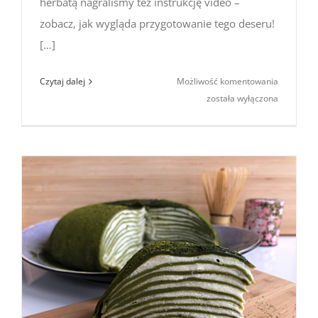
herbatą nagraliśmy też instrukcję video –
zobacz, jak wygląda przygotowanie tego deseru!
[…]
Japoński
Czytaj dalej
Możliwość komentowania
tort
została wyłączona
naleśniko
z matcha
(instrukcj
video)