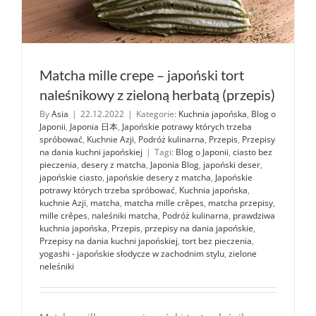
Matcha mille crepe – japoński tort
naleśnikowy z zieloną herbatą (przepis)
By
Asia
|
22.12.2022
|
Kategorie:
Kuchnia japońska
,
Blog o
Japonii
,
Japonia 日本
,
Japońskie potrawy których trzeba
spróbować
,
Kuchnie Azji
,
Podróż kulinarna
,
Przepis
,
Przepisy
na dania kuchni japońskiej
|
Tagi:
Blog o Japonii
,
ciasto bez
pieczenia
,
desery z matcha
,
Japonia Blog
,
japoński deser
,
japońskie ciasto
,
japońskie desery z matcha
,
Japońskie
potrawy których trzeba spróbować
,
Kuchnia japońska
,
kuchnie Azji
,
matcha
,
matcha mille crêpes
,
matcha przepisy
,
mille crêpes
,
naleśniki matcha
,
Podróż kulinarna
,
prawdziwa
kuchnia japońska
,
Przepis
,
przepisy na dania japońskie
,
Przepisy na dania kuchni japońskiej
,
tort bez pieczenia
,
yogashi - japońskie słodycze w zachodnim stylu
,
zielone
neleśniki