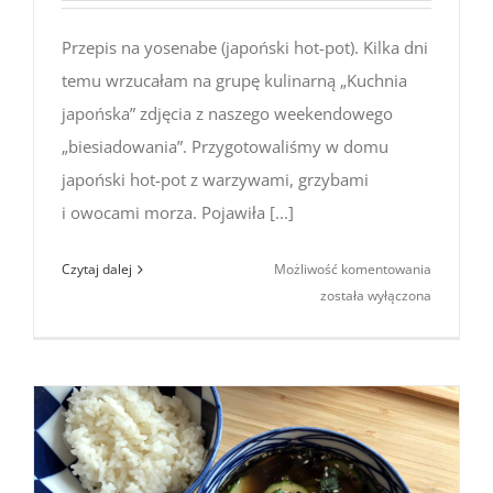
Przepis na yosenabe (japoński hot-pot). Kilka dni
temu wrzucałam na grupę kulinarną „Kuchnia
japońska” zdjęcia z naszego weekendowego
„biesiadowania”. Przygotowaliśmy w domu
japoński hot-pot z warzywami, grzybami
i owocami morza. Pojawiła [...]
Kuchnia
Czytaj dalej
Możliwość komentowania
japońska:
została wyłączona
przepis
na yosen
(japoński
hot-
pot)