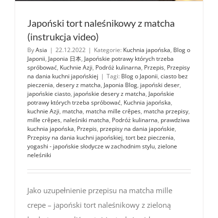
Japoński tort naleśnikowy z matcha
(instrukcja video)
By
Asia
|
22.12.2022
|
Kategorie:
Kuchnia japońska
,
Blog o
Japonii
,
Japonia 日本
,
Japońskie potrawy których trzeba
spróbować
,
Kuchnie Azji
,
Podróż kulinarna
,
Przepis
,
Przepisy
na dania kuchni japońskiej
|
Tagi:
Blog o Japonii
,
ciasto bez
pieczenia
,
desery z matcha
,
Japonia Blog
,
japoński deser
,
japońskie ciasto
,
japońskie desery z matcha
,
Japońskie
potrawy których trzeba spróbować
,
Kuchnia japońska
,
kuchnie Azji
,
matcha
,
matcha mille crêpes
,
matcha przepisy
,
mille crêpes
,
naleśniki matcha
,
Podróż kulinarna
,
prawdziwa
kuchnia japońska
,
Przepis
,
przepisy na dania japońskie
,
Przepisy na dania kuchni japońskiej
,
tort bez pieczenia
,
yogashi - japońskie słodycze w zachodnim stylu
,
zielone
neleśniki
Jako uzupełnienie przepisu na matcha mille
crepe – japoński tort naleśnikowy z zieloną