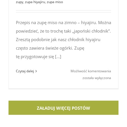
zupy
,
zupa hiyajiru
,
zupa miso
Przepis na zupę miso na zimno – hiyajiru. Można
powiedzieć, że to trochę taki „japoński chłodnik”.
Zresztą podobnie jak nasz chłodnik hiyajiru
często zawiera świeże ogórki. Zupę
tę przygotowuje się [...]
Kuchnia
Czytaj dalej
Możliwość komentowania
japońska:
została wyłączona
przepis
na zupę
miso
na zimno
ZAŁADUJ WIĘCEJ POSTÓW
(hiyajiru)