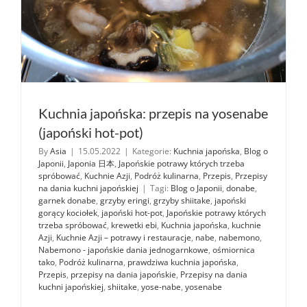
Kuchnia japońska: przepis na yosenabe
(japoński hot-pot)
By
Asia
|
15.05.2022
|
Kategorie:
Kuchnia japońska
,
Blog o
Japonii
,
Japonia 日本
,
Japońskie potrawy których trzeba
spróbować
,
Kuchnie Azji
,
Podróż kulinarna
,
Przepis
,
Przepisy
na dania kuchni japońskiej
|
Tagi:
Blog o Japonii
,
donabe
,
garnek donabe
,
grzyby eringi
,
grzyby shiitake
,
japoński
gorący kociołek
,
japoński hot-pot
,
Japońskie potrawy których
trzeba spróbować
,
krewetki ebi
,
Kuchnia japońska
,
kuchnie
Azji
,
Kuchnie Azji – potrawy i restauracje
,
nabe
,
nabemono
,
Nabemono - japońskie dania jednogarnkowe
,
ośmiornica
tako
,
Podróż kulinarna
,
prawdziwa kuchnia japońska
,
Przepis
,
przepisy na dania japońskie
,
Przepisy na dania
kuchni japońskiej
,
shiitake
,
yose-nabe
,
yosenabe