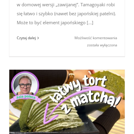
w domowej wersji „zawijanej”. Tamagoyaki robi
się łatwo i szybko (nawet bez japońskiej patelni).
Może to być element japońskiego [...]
Przepis
Czytaj dalej
Możliwość komentowania
na tamago
została wyłączona
–
japoński
omlet
(kuchnia
japońska)