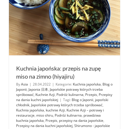
Kuchnia japońska: przepis na zupę
miso na zimno (hiyajiru)
By
Asia
|
28.04.2022
|
Kategorie:
Kuchnia japońska
,
Blog o
Japonii
,
Japonia 日本
,
Japońskie potrawy których trzeba
spróbować
,
Kuchnie Azji
,
Podróż kulinarna
,
Przepis
,
Przepisy
na dania kuchni japońskiej
|
Tagi:
Blog o Japonii
,
japoński
chłodnik
,
Japońskie potrawy których trzeba spróbować
,
Kuchnia japońska
,
kuchnie Azji
,
Kuchnie Azji – potrawy i
restauracje
,
miso shiru
,
Podróż kulinarna
,
prawdziwa
kuchnia japońska
,
Przepis
,
przepisy na dania japońskie
,
Przepisy na dania kuchni japońskiej
,
Shirumono - japońskie