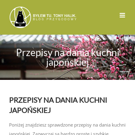
Przejdź
do
zawartości
Przepisy na dania kuchni
japońskiej
PRZEPISY NA DANIA KUCHNI
JAPOŃSKIEJ
Poniżej znajdziesz sprawdzone przepisy na dania kuchni
japońskiej. Zazwyczaj są bardzo proste i szybkie