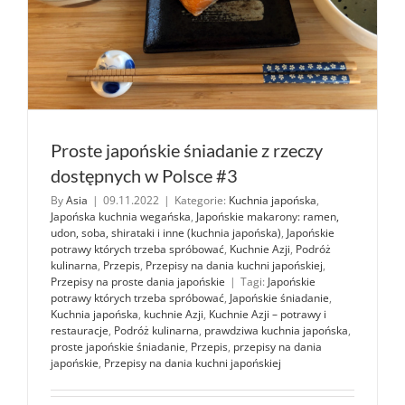
Proste japońskie śniadanie z rzeczy
dostępnych w Polsce #3
By
Asia
|
09.11.2022
|
Kategorie:
Kuchnia japońska
,
Japońska kuchnia wegańska
,
Japońskie makarony: ramen,
udon, soba, shirataki i inne (kuchnia japońska)
,
Japońskie
potrawy których trzeba spróbować
,
Kuchnie Azji
,
Podróż
kulinarna
,
Przepis
,
Przepisy na dania kuchni japońskiej
,
Przepisy na proste dania japońskie
|
Tagi:
Japońskie
potrawy których trzeba spróbować
,
Japońskie śniadanie
,
Kuchnia japońska
,
kuchnie Azji
,
Kuchnie Azji – potrawy i
restauracje
,
Podróż kulinarna
,
prawdziwa kuchnia japońska
,
proste japońskie śniadanie
,
Przepis
,
przepisy na dania
japońskie
,
Przepisy na dania kuchni japońskiej