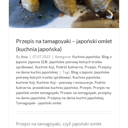
Przepis na tamagoyaki – japoński omlet
(kuchnia japońska)
By
Asia
|
07.07.2023
|
Kategorie:
Kuchnia japońska
,
Blog o
Japonii
,
Japonia 日本
,
Japońskie potrawy których trzeba
spróbować
,
Kuchnie Azji
,
Podróż kulinarna
,
Przepis
,
Przepisy
na dania kuchni japońskiej
|
Tagi:
Blog o Japonii
,
Japońskie
potrawy których trzeba spróbować
,
Kuchnia japońska
,
kuchnie Azji
,
Kuchnie Azji – potrawy i restauracje
,
Podróż
kulinarna
,
prawdziwa kuchnia japońska
,
Przepis
,
Przepis na
japoński omlet tamagoyaki
,
Przepis na tamagoyaki
,
przepisy
na dania japońskie
,
Przepisy na dania kuchni japońskiej
,
Tamagoyaki - japoński omlet
Przepis na tamagoyaki, czyli japoński omlet