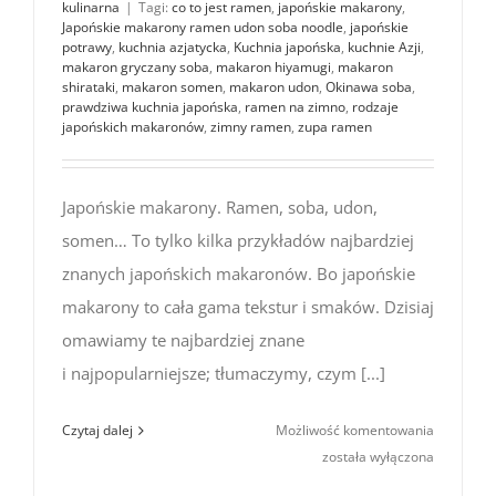
kulinarna
|
Tagi:
co to jest ramen
,
japońskie makarony
,
Japońskie makarony ramen udon soba noodle
,
japońskie
potrawy
,
kuchnia azjatycka
,
Kuchnia japońska
,
kuchnie Azji
,
makaron gryczany soba
,
makaron hiyamugi
,
makaron
shirataki
,
makaron somen
,
makaron udon
,
Okinawa soba
,
prawdziwa kuchnia japońska
,
ramen na zimno
,
rodzaje
japońskich makaronów
,
zimny ramen
,
zupa ramen
Japońskie makarony. Ramen, soba, udon,
somen… To tylko kilka przykładów najbardziej
znanych japońskich makaronów. Bo japońskie
makarony to cała gama tekstur i smaków. Dzisiaj
omawiamy te najbardziej znane
i najpopularniejsze; tłumaczymy, czym [...]
Japońskie
Czytaj dalej
Możliwość komentowania
makarony
została wyłączona
ramen,