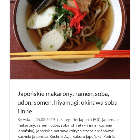
Japońskie makarony: ramen, soba,
udon, somen, hiyamugi, okinawa soba
i inne
By
Asia
|
05.08.2019
|
Kategorie:
Japonia 日本
,
Japońskie
makarony: ramen, udon, soba, shirataki i inne (kuchnia
japońska)
,
Japońskie potrawy których trzeba spróbować
,
Kuchnia japońska
,
Kuchnie Azji
,
Kultura japońska
,
Podróż