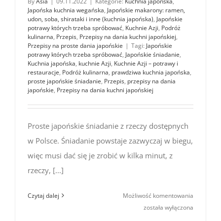
By
Asia
|
09.11.2022
|
Kategorie:
Kuchnia japońska
,
Japońska kuchnia wegańska
,
Japońskie makarony: ramen,
udon, soba, shirataki i inne (kuchnia japońska)
,
Japońskie
potrawy których trzeba spróbować
,
Kuchnie Azji
,
Podróż
kulinarna
,
Przepis
,
Przepisy na dania kuchni japońskiej
,
Przepisy na proste dania japońskie
|
Tagi:
Japońskie
potrawy których trzeba spróbować
,
Japońskie śniadanie
,
Kuchnia japońska
,
kuchnie Azji
,
Kuchnie Azji – potrawy i
restauracje
,
Podróż kulinarna
,
prawdziwa kuchnia japońska
,
proste japońskie śniadanie
,
Przepis
,
przepisy na dania
japońskie
,
Przepisy na dania kuchni japońskiej
Proste japońskie śniadanie z rzeczy dostępnych
w Polsce. Śniadanie powstaje zazwyczaj w biegu,
więc musi dać się je zrobić w kilka minut, z
rzeczy, [...]
Proste
Czytaj dalej
Możliwość komentowania
japońskie
została wyłączona
śniadanie