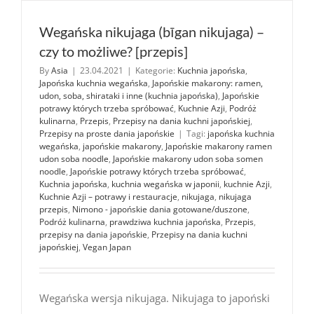
Wegańska nikujaga (bīgan nikujaga) –
czy to możliwe? [przepis]
By
Asia
|
23.04.2021
|
Kategorie:
Kuchnia japońska
,
Japońska kuchnia wegańska
,
Japońskie makarony: ramen,
udon, soba, shirataki i inne (kuchnia japońska)
,
Japońskie
potrawy których trzeba spróbować
,
Kuchnie Azji
,
Podróż
kulinarna
,
Przepis
,
Przepisy na dania kuchni japońskiej
,
Przepisy na proste dania japońskie
|
Tagi:
japońska kuchnia
wegańska
,
japońskie makarony
,
Japońskie makarony ramen
udon soba noodle
,
Japońskie makarony udon soba somen
noodle
,
Japońskie potrawy których trzeba spróbować
,
Kuchnia japońska
,
kuchnia wegańska w japonii
,
kuchnie Azji
,
Kuchnie Azji – potrawy i restauracje
,
nikujaga
,
nikujaga
przepis
,
Nimono - japońskie dania gotowane/duszone
,
Podróż kulinarna
,
prawdziwa kuchnia japońska
,
Przepis
,
przepisy na dania japońskie
,
Przepisy na dania kuchni
japońskiej
,
Vegan Japan
Wegańska wersja nikujaga. Nikujaga to japoński