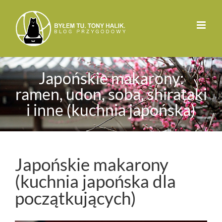
Przejdź
do
zawartości
Japońskie makarony:
ramen, udon, soba, shirataki
i inne (kuchnia japońska)
Japońskie makarony
(kuchnia japońska dla
początkujących)