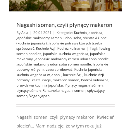
Nagashi somen, czyli płynący makaron
By
Asia
|
20.04.2021
|
Kategorie:
Kuchnia japońska
,
Japońskie makarony: ramen, udon, soba, shirataki i inne
(kuchnia japońska)
,
Japońskie potrawy których trzeba
spróbować
,
Kuchnie Azji
,
Podróż kulinarna
|
Tagi:
flowing
somen noodles
,
japońska kuchnia wegańska
,
japońskie
makarony
,
Japońskie makarony ramen udon soba noodle
,
Japońskie makarony udon soba somen noodle
,
Japońskie
potrawy których trzeba spróbować
,
Kuchnia japońska
,
kuchnia wegańska w japonii
,
kuchnie Azji
,
Kuchnie Azji –
potrawy i restauracje
,
makaron somen
,
Podróż kulinarna
,
prawdziwa kuchnia japońska
,
Płynący nagashi sōmen
,
płynący sōmen
,
Rentaneko nagashi somen
,
spływający
sōmen
,
Vegan Japan
Nagashi somen, czyli płynący makaron. Kwiecień
plecień… Mam nadzieję, że w tym roku już