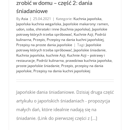
zrobić w domu – część 2: dania
śniadaniowe
By
Asia
|
25.04.2021
|
Kategorie:
Kuchnia japońska
,
Japońska kuchnia wegańska
,
Japońskie makarony: ramen,
udon, soba, shirataki i inne (kuchnia japońska)
,
Japońskie
potrawy których trzeba spróbować
,
Kuchnie Azji
,
Podróż
kulinarna
,
Przepis
,
Przepisy na dania kuchni japońskiej
,
Przepisy na proste dania japońskie
|
Tagi:
Japońskie
potrawy których trzeba spróbować
,
Japońskie śniadanie
,
Kuchnia japońska
,
kuchnie Azji
,
Kuchnie Azji – potrawy i
restauracje
,
Podróż kulinarna
,
prawdziwa kuchnia japońska
,
proste japońskie śniadanie
,
Przepis
,
przepisy na dania
japońskie
,
Przepisy na dania kuchni japońskiej
Japońskie dania śniadaniowe. Dzisiaj druga część
artykułu o japońskich śniadaniach - propozycja
małych dań, które idealnie nadają się na
śniadanie. (Link do pierwszej części z [...]