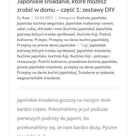
Japońskie śniadanie, które możesz
zrobić w domu – część 1: zestawy DIY
By
Asia
|
24.04.2021
|
Kategorie:
Kuchnia japońska
,
Japońska kuchnia wegańska
,
Japońskie makarony: ramen,
udon, soba, shirataki i inne (kuchnia japońska)
,
Japońskie
potrawy których trzeba spróbować
,
Kuchnie Azji
,
Podróż
kulinarna
,
Przepis
,
Przepisy na dania kuchni japońskiej
,
Przepisy na proste dania japońskie
|
Tagi:
Japońskie
potrawy których trzeba spróbować
,
Japońskie śniadanie
,
Kuchnia japońska
,
kuchnie Azji
,
Kuchnie Azji – potrawy i
restauracje
,
Podróż kulinarna
,
prawdziwa kuchnia japońska
,
proste japońskie śniadanie
,
przepisy na dania japońskie
,
Przepisy na dania kuchni japońskiej
,
Śniadanie w ryokanie
,
wegetariańskie śniadanie
Japońskie śniadania goszczą na naszym stole
bardzo często. Pokochaliśmy je już podczas
pierwszych podróży do Japonii, bo
przekonaliśmy się, że nam bardzo służą. Pyszne