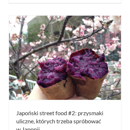
z rzeczy
dostępny
w Polsce
#3
Japoński street food #2: przysmaki
uliczne, których trzeba spróbować
w Japonii