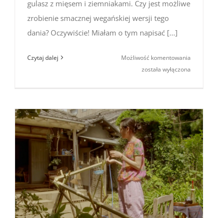
gulasz z mięsem i ziemniakami. Czy jest możliwe
zrobienie smacznej wegańskiej wersji tego
dania? Oczywiście! Miałam o tym napisać [...]
Wegańsk
Czytaj dalej
Możliwość komentowania
nikujaga
została wyłączona
(bīgan
nikujaga)
–
czy to mo
[przepis]