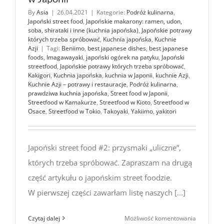
By
Asia
|
26.04.2021
|
Kategorie:
Podróż kulinarna
,
Japoński street food
,
Japońskie makarony: ramen, udon,
soba, shirataki i inne (kuchnia japońska)
,
Japońskie potrawy
których trzeba spróbować
,
Kuchnia japońska
,
Kuchnie
Azji
|
Tagi:
Beniimo
,
best japanese dishes
,
best japanese
foods
,
Imagawayaki
,
japoński ogórek na patyku
,
Japoński
streetfood
,
Japońskie potrawy których trzeba spróbować
,
Kakigori
,
Kuchnia japońska
,
kuchnia w Japonii
,
kuchnie Azji
,
Kuchnie Azji – potrawy i restauracje
,
Podróż kulinarna
,
prawdziwa kuchnia japońska
,
Street food w Japonii
,
Streetfood w Kamakurze
,
Streetfood w Kioto
,
Streetfood w
Osace
,
Streetfood w Tokio
,
Takoyaki
,
Yakiimo
,
yakitori
Japoński street food #2: przysmaki „uliczne”,
których trzeba spróbować. Zapraszam na drugą
część artykułu o japońskim street foodzie.
W pierwszej części zawarłam listę naszych [...]
Japoński
Czytaj dalej
Możliwość komentowania