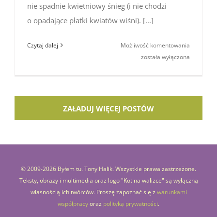
nie spadnie kwietniowy śnieg (i nie chodzi
o opadające płatki kwiatów wiśni). [...]
Nagashi
Czytaj dalej
Możliwość komentowania
somen,
została wyłączona
czyli
płynący
makaron
ZAŁADUJ WIĘCEJ POSTÓW
© 2009-
2026 Byłem tu. Tony Halik. Wszystkie prawa zastrzeżone.
Teksty, obrazy i multimedia oraz logo "Kot na walizce" są wyłączną
własnością ich twórców. Proszę zapoznać się z
warunkami
współpracy
oraz
polityką prywatności
.