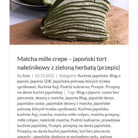
Matcha mille crepe – japoński tort
naleśnikowy z zieloną herbatą (przepis)
By
Asia
|
22.12.2022
|
Kategorie:
Kuchnia japońska
,
Blog o
Japonii
,
Japonia 日本
,
Japońskie potrawy których trzeba
spróbować
,
Kuchnie Azji
,
Podróż kulinarna
,
Przepis
,
Przepisy
na dania kuchni japońskiej
|
Tagi:
Blog o Japonii
,
ciasto bez
pieczenia
,
desery z matcha
,
Japonia Blog
,
japoński deser
,
japońskie ciasto
,
japońskie desery z matcha
,
Japońskie
potrawy których trzeba spróbować
,
Kuchnia japońska
,
kuchnie Azji
,
matcha
,
matcha mille crêpes
,
matcha przepisy
,
mille crêpes
,
naleśniki matcha
,
Podróż kulinarna
,
prawdziwa
kuchnia japońska
,
Przepis
,
przepisy na dania japońskie
,
Przepisy na dania kuchni japońskiej
,
tort bez pieczenia
,
yogashi - japońskie słodycze w zachodnim stylu
,
zielone