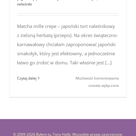
neleśniki
Matcha mille crepe – japoński tort naleśnikowy
z zieloną herbatą (przepis). Na okres świąteczno-
karnawałowy chciałam zaproponować japoński
smakołyk, który jest efektowny, a jednocześnie
łatwo go zrobić w domu. Taki właśnie jest [...]
Matcha
Czytaj dalej
Możliwość komentowania
mille
została wyłączona
crepe
–
japoński
tort
naleśniko
z zieloną
© 2009-
2026 Byłem tu. Tony Halik. Wszystkie prawa zastrzeżone.