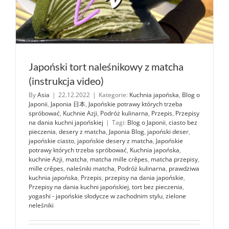
Japoński tort naleśnikowy z matcha
(instrukcja video)
By
Asia
|
22.12.2022
|
Kategorie:
Kuchnia japońska
,
Blog o
Japonii
,
Japonia 日本
,
Japońskie potrawy których trzeba
spróbować
,
Kuchnie Azji
,
Podróż kulinarna
,
Przepis
,
Przepisy
na dania kuchni japońskiej
|
Tagi:
Blog o Japonii
,
ciasto bez
pieczenia
,
desery z matcha
,
Japonia Blog
,
japoński deser
,
japońskie ciasto
,
japońskie desery z matcha
,
Japońskie
potrawy których trzeba spróbować
,
Kuchnia japońska
,
kuchnie Azji
,
matcha
,
matcha mille crêpes
,
matcha przepisy
,
mille crêpes
,
naleśniki matcha
,
Podróż kulinarna
,
prawdziwa
kuchnia japońska
,
Przepis
,
przepisy na dania japońskie
,
Przepisy na dania kuchni japońskiej
,
tort bez pieczenia
,
yogashi - japońskie słodycze w zachodnim stylu
,
zielone
neleśniki