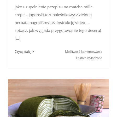
Jako uzupełnienie przepisu na matcha mille
crepe – japoński tort naleśnikowy z zieloną
herbatą nagraliśmy też instrukcję video –
zobacz, jak wygląda przygotowanie tego deseru!
[…]
Japoński
Czytaj dalej
Możliwość komentowania
tort
została wyłączona
naleśniko
z matcha
(instrukcj
video)