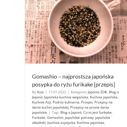
Gomashio – najprostsza japońska
posypka do ryżu furikake [przepis]
By
Asia
|
17.01.2022
|
Kategorie:
Japonia 日本
,
Blog o
Japonii
,
Japońska kuchnia wegańska
,
Kuchnia japońska
,
Kuchnie Azji
,
Podróż kulinarna
,
Przepis
,
Przepisy na
dania kuchni japońskiej
,
Przepisy na proste dania
japońskie
|
Tagi:
Blog o Japonii
,
Co to jest furikake
,
Furikake
,
Gomashio
,
japońskie potrawy
,
japońskie
składniki
,
kuchnia azjatycka
,
Kuchnia japońska
,