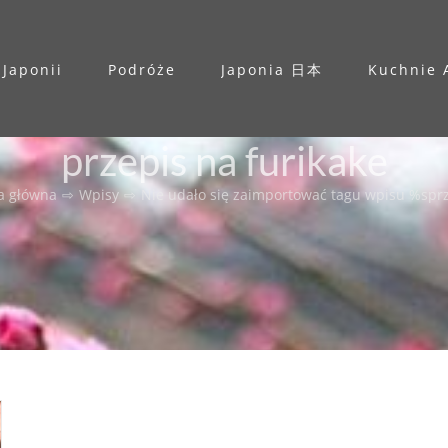
 Japonii
Podróże
Japonia 日本
Kuchnie 
przepis na furikake
a główna
⇨
Wpisy
⇨
Nie udało się zaimportować tagu wpisu %s
prz