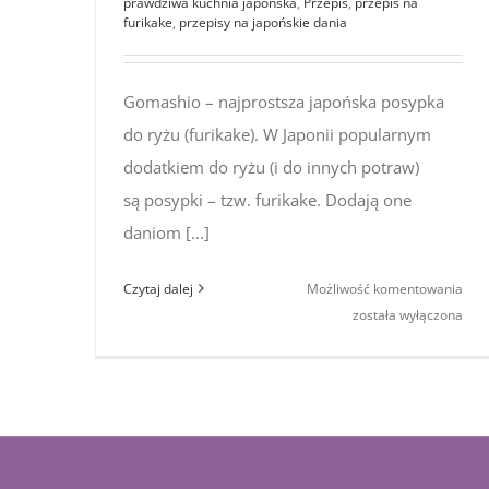
prawdziwa kuchnia japońska
,
Przepis
,
przepis na
furikake
,
przepisy na japońskie dania
Gomashio – najprostsza japońska posypka
do ryżu (furikake). W Japonii popularnym
dodatkiem do ryżu (i do innych potraw)
są posypki – tzw. furikake. Dodają one
daniom [...]
Gom
Czytaj dalej
Możliwość komentowania
–
została wyłączona
najp
jap
pos
do r
furi
[prz