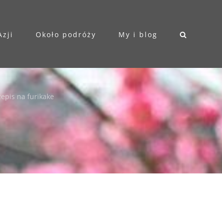
Azji
Około podróży
My i blog
epis na furikake