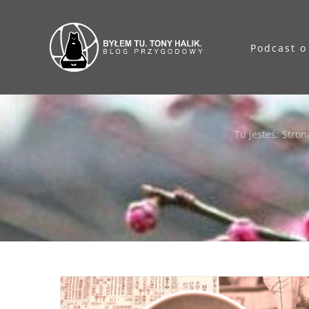
Przejdź
do
Podcast o
zawartości
Tu jesteś
:
Stron