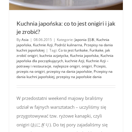
Kuchnia japońska: co to jest onigiri i jak
je zrobić?
By
Asia
|
08.06.2015
|
Kategorie:
Japonia 日本
,
Kuchnia
japońska
,
Kuchnie Azji
,
Podróż kulinarna
,
Przepisy na dania
kuchni japońskiej
|
Tagi:
Co to jest furikake
,
Furikake
,
jak
zrobić onigiri
,
kuchnia azjatycka
,
Kuchnia japońska
,
Kuchnia
japońska dla początkujących
,
kuchnie Azji
,
Kuchnie Azji –
potrawy i restauracje
,
najlepsze onigiri
,
onigiri
,
Przepis
,
przepis na onigiri
,
przepisy na dania japońskie
,
Przepisy na
dania kuchni japońskiej
,
przepisy na japońskie dania
W przedostatni weekend majowy braliśmy
udział w fajnych warsztatach – uczyliśmy się
przygotowywać tzw. ryżowe kanapki, czyli
onigiri (おにぎり). Do tej pory zajadaliśmy się