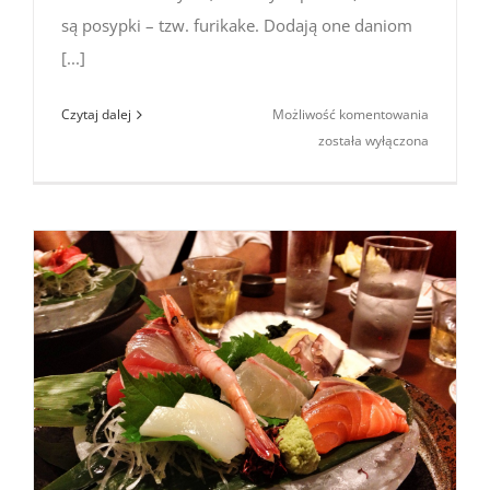
są posypki – tzw. furikake. Dodają one daniom
[...]
Gomashio
Czytaj dalej
Możliwość komentowania
–
została wyłączona
najprosts
japońska
posypka
do ryżu
furikake
[przepis]