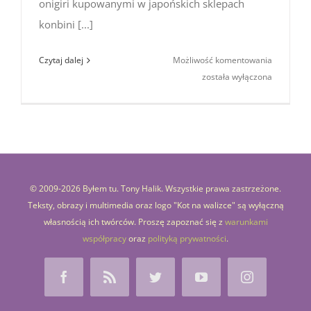
onigiri kupowanymi w japońskich sklepach
konbini [...]
Kuchnia
Czytaj dalej
Możliwość komentowania
japońska:
została wyłączona
co to jest
onigiri
i jak
je zrobić?
© 2009-
2026 Byłem tu. Tony Halik. Wszystkie prawa zastrzeżone.
Teksty, obrazy i multimedia oraz logo "Kot na walizce" są wyłączną
własnością ich twórców. Proszę zapoznać się z
warunkami
współpracy
oraz
polityką prywatności
.
Facebook
Rss
Twitter
YouTube
Instagram