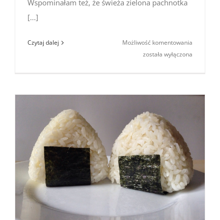
Wspominałam też, że świeża zielona pachnotka
[...]
Shiso,
Czytaj dalej
Możliwość komentowania
czyli
została wyłączona
pachnotk
–
smaczna
roślina
z japoński
kuchni
(2023)