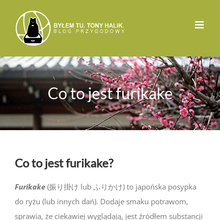
Przejdź
do
zawartości
Co to jest furikake
Co to jest furikake?
Furikake
(
振り掛け lub ふりかけ
) to japońska posypka
do ryżu (lub innych dań). Dodaje smaku potrawom,
sprawia, że ciekawiej wyglądają, jest źródłem substancji