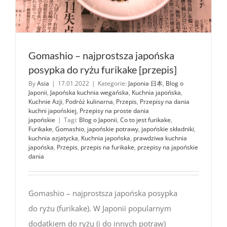
Gomashio – najprostsza japońska
posypka do ryżu furikake [przepis]
By
Asia
|
17.01.2022
|
Kategorie:
Japonia 日本
,
Blog o
Japonii
,
Japońska kuchnia wegańska
,
Kuchnia japońska
,
Kuchnie Azji
,
Podróż kulinarna
,
Przepis
,
Przepisy na dania
kuchni japońskiej
,
Przepisy na proste dania
japońskie
|
Tagi:
Blog o Japonii
,
Co to jest furikake
,
Furikake
,
Gomashio
,
japońskie potrawy
,
japońskie składniki
,
kuchnia azjatycka
,
Kuchnia japońska
,
prawdziwa kuchnia
japońska
,
Przepis
,
przepis na furikake
,
przepisy na japońskie
dania
Gomashio – najprostsza japońska posypka
do ryżu (furikake). W Japonii popularnym
dodatkiem do ryżu (i do innych potraw)