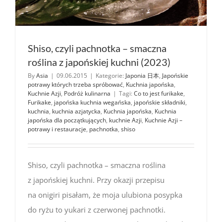
Shiso, czyli pachnotka – smaczna
roślina z japońskiej kuchni (2023)
By
Asia
|
09.06.2015
|
Kategorie:
Japonia 日本
,
Japońskie
potrawy których trzeba spróbować
,
Kuchnia japońska
,
Kuchnie Azji
,
Podróż kulinarna
|
Tagi:
Co to jest furikake
,
Furikake
,
japońska kuchnia wegańska
,
japońskie składniki
,
kuchnia
,
kuchnia azjatycka
,
Kuchnia japońska
,
Kuchnia
japońska dla początkujących
,
kuchnie Azji
,
Kuchnie Azji –
potrawy i restauracje
,
pachnotka
,
shiso
Shiso, czyli pachnotka – smaczna roślina
z japońskiej kuchni. Przy okazji przepisu
na onigiri pisałam, że moja ulubiona posypka
do ryżu to yukari z czerwonej pachnotki.