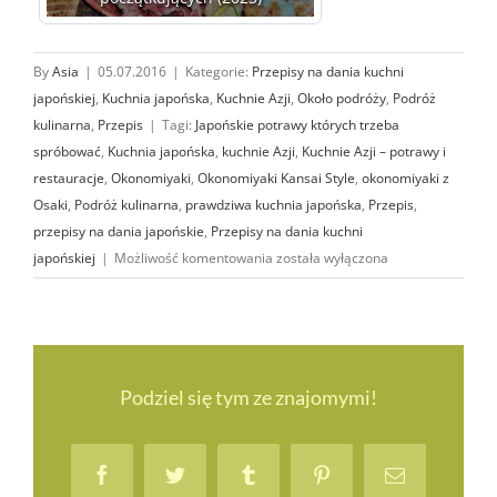
By
Asia
|
05.07.2016
|
Kategorie:
Przepisy na dania kuchni
japońskiej
,
Kuchnia japońska
,
Kuchnie Azji
,
Około podróży
,
Podróż
kulinarna
,
Przepis
|
Tagi:
Japońskie potrawy których trzeba
spróbować
,
Kuchnia japońska
,
kuchnie Azji
,
Kuchnie Azji – potrawy i
restauracje
,
Okonomiyaki
,
Okonomiyaki Kansai Style
,
okonomiyaki z
Osaki
,
Podróż kulinarna
,
prawdziwa kuchnia japońska
,
Przepis
,
przepisy na dania japońskie
,
Przepisy na dania kuchni
Okonomiyaki
japońskiej
|
Możliwość komentowania
została wyłączona
Kansai
Style
(przepis
na okonomiyaki
z Osaki)
Podziel się tym ze znajomymi!
Facebook
Twitter
Tumblr
Pinterest
Email