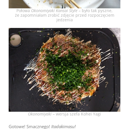
Połowa
Okonomiyaki Kansai Style
– było tak pyszne,
że zapomniałam zrobić zdjęcie przed rozpoczęciem
jedzenia
Okonomiyaki
– wersja szefa Kohei Yagi
Gotowe! Smacznego!
Itadakimasu!