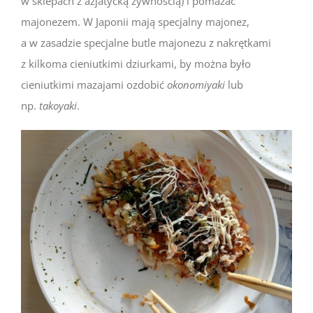
w sklepach z azjatycką żywnością) i pomazać
majonezem. W Japonii mają specjalny majonez,
a w zasadzie specjalne butle majonezu z nakrętkami
z kilkoma cieniutkimi dziurkami, by można było
cieniutkimi mazajami ozdobić
okonomiyaki
lub
np.
takoyaki
.