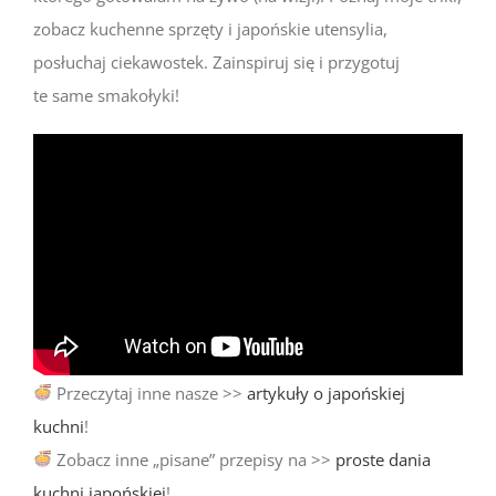
zobacz kuchenne sprzęty i japońskie utensylia,
posłuchaj ciekawostek. Zainspiruj się i przygotuj
te same smakołyki!
Przeczytaj inne nasze >>
artykuły o japońskiej
kuchni
!
Zobacz inne „pisane” przepisy na >>
proste dania
kuchni japońskiej
!