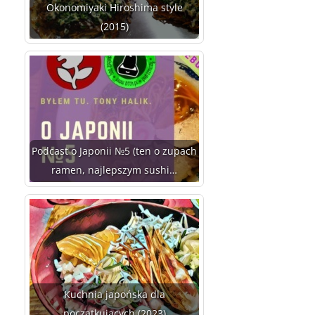
Okonomiyaki Hiroshima style
(2015)
Podcast o Japonii №5 (ten o zupach
ramen, najlepszym sushi…
Kuchnia japońska dla
początkujących (2023)