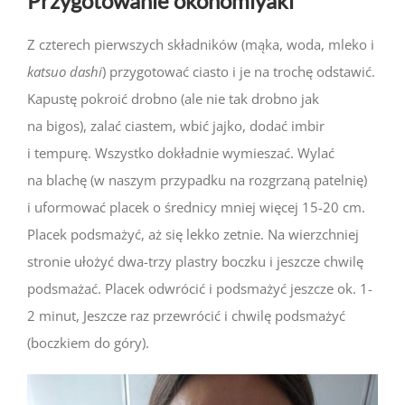
Przygotowanie okonomiyaki
Z czterech pierwszych składników (mąka, woda, mleko i
katsuo dashi
) przygotować ciasto i je na trochę odstawić.
Kapustę pokroić drobno (ale nie tak drobno jak
na bigos), zalać ciastem, wbić jajko, dodać imbir
i tempurę. Wszystko dokładnie wymieszać. Wylać
na blachę (w naszym przypadku na rozgrzaną patelnię)
i uformować placek o średnicy mniej więcej 15-20 cm.
Placek podsmażyć, aż się lekko zetnie. Na wierzchniej
stronie ułożyć dwa-trzy plastry boczku i jeszcze chwilę
podsmażać. Placek odwrócić i podsmażyć jeszcze ok. 1-
2 minut, Jeszcze raz przewrócić i chwilę podsmażyć
(boczkiem do góry).