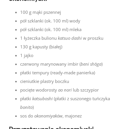
100 g mąki pszennej
pół szklanki (ok. 100 ml) wody
pół szklanki (ok. 100 ml) mleka
1 łyżeczka bulionu
katsuo dashi
w proszku
130 g kapusty (białej)
1 jajko
czerwony marynowany imbir (
beni shōga
)
płatki tempury (ready-made panierka)
cieniutkie plastry boczku
pocięte wodorosty
ao nori
lub szczypior
płatki
katsuboshi
(płatki z suszonego tuńczyka
bonito
)
sos do
okonomiyaków
, majonez