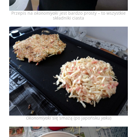
Przepis na
okonomiyaki
jest bardzo prosty – to wszystkie
składniki ciasta
Okonomiyaki
się smażą (po japońsku
yaku
)