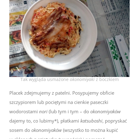
Tak wygląda usmażone
okonomiyaki
z boczkiem
Placek zdejmujemy z patelni. Posypujemy obficie
szczypiorem lub pociętymi na cienkie paseczki
wodorostami
nori
(lub tym i tym – do
okonomiyaków
dajemy to, co lubimy*), płatkami
katsuboshi
, popryskać
sosem do
okonomiyaków
(wszystko to można kupić